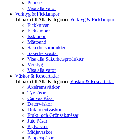
Pennset
Visa alla varor
Verktyg & Ficklampor
Tillbaka till Alla Kategorier
Verktyg & Ficklampor
Fickknivar
Ficklampor
Isskrapor
Måttband
Säkerhetsprodukter
Sakerhetsvastar
Visa alla Säkerhetsprodukter
Verktyg
Visa alla varor
Väskor & Researtiklar
Tillbaka till Alla Kategorier
Väskor & Researtiklar
Axelremsväskor
Tygpåsar
Canvas Påsar
Datorväskor
Dokumentväskor
Frukt- och Grönsakspåsar
Jute Påsar
Kylväskor
Midjeväskor
Papperspåsar