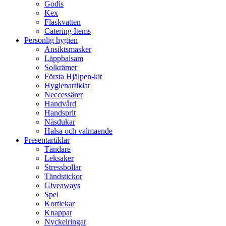
Godis
Kex
Flaskvatten
Catering Items
Personlig hygien
Ansiktsmasker
Läppbalsam
Solkrämer
Första Hjälpen-kit
Hygienartiklar
Neccessärer
Handvård
Handsprit
Näsdukar
Halsa och valmaende
Presentartiklar
Tändare
Leksaker
Stressbollar
Tändstickor
Giveaways
Spel
Kortlekar
Knappar
Nyckelringar