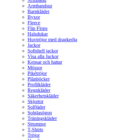
Armband
Armbandsur
Barnkläder
Byxor
Fleece
Flip Flops
Halsdukar
Huvtröjor med dragkedja
Jackor
Softshell jackor
Visa alla Jackor
Kepsar och hattar
Mössor
Pikétröjor
Plånböcker
Profilkläder
Regnkläder
Säkerhetskläder
Skjortor
Solfjäder
Solglasögon
Träningskläder
Strumpor
T-Shirts
Tröjor