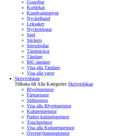
Gosedjur
Kortlekar
Kundvagnsmynt
Nyckelband
Leksaker
Nyckelringar
Spel
Stickers
Stressbollar
Tändstickor
Tändare
BIC-tändare
Visa alla Tändare
Visa alla varor
Skrivredskap
Tillbaka till Alla Kategorier
Skrivredskap
Blyertspennor
Färgpennor
Stiftpennor
Visa alla Blyertspennor
Kulspetspennor
Parker kulspetspennor
Touchpennor
Visa alla Kulspetspennor
Överstrykningspennor