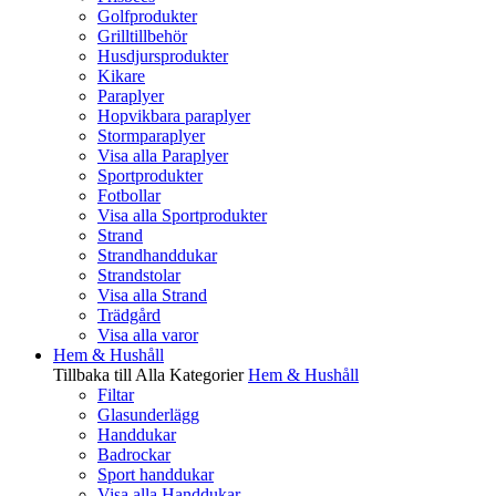
Golfprodukter
Grilltillbehör
Husdjursprodukter
Kikare
Paraplyer
Hopvikbara paraplyer
Stormparaplyer
Visa alla Paraplyer
Sportprodukter
Fotbollar
Visa alla Sportprodukter
Strand
Strandhanddukar
Strandstolar
Visa alla Strand
Trädgård
Visa alla varor
Hem & Hushåll
Tillbaka till Alla Kategorier
Hem & Hushåll
Filtar
Glasunderlägg
Handdukar
Badrockar
Sport handdukar
Visa alla Handdukar