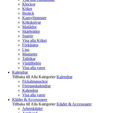
Klockor
Köket
Bestick
Kapsylöppnare
Köksknivar
Matlådor
Skärbrädor
Sugrör
Visa alla Köket
Förkläden
Ljus
Magneter
Tallrikar
Vintillbehör
Visa alla varor
Kalendrar
Tillbaka till Alla Kategorier
Kalendrar
Fickalmanackor
Företagskalendrar
Kalendrar
Visa alla varor
Kläder & Accessoarer
Tillbaka till Alla Kategorier
Kläder & Accessoarer
Arbetskläder