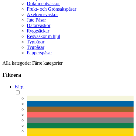
Dokumentväskor
Frukt- och Grönsakspåsar
Axelremsväskor
Jute Påsar
Datorväskor
Ryggsäckar
Resväskor m hjul
Tygpåsar
Tygpåsar
Papperspåsar
Alla kategorier
Färre kategorier
Filtrera
Färg