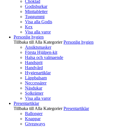
Choklad
Godisburkar
Minttabletter
Tuggummi
Visa alla Godis
Kex
Visa alla varor
Personlig hygien
Tillbaka till Alla Kategorier
Personlig hygien
Ansiktsmasker
Första Hjälpen-kit
Halsa och valmaende
Handsprit
Handvård
Hygienartiklar
Läppbalsam
Neccessärer
Näsdukar
Solkrämer
Visa alla varor
Presentartiklar
Tillbaka till Alla Kategorier
Presentartiklar
Ballonger
Knappar
Giveaways