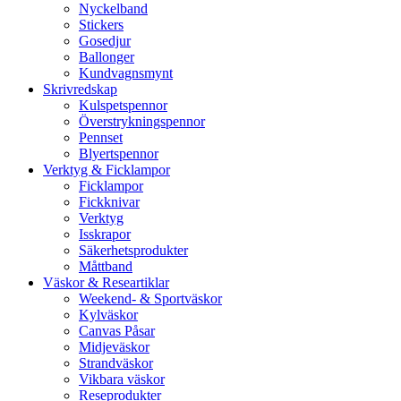
Nyckelband
Stickers
Gosedjur
Ballonger
Kundvagnsmynt
Skrivredskap
Kulspetspennor
Överstrykningspennor
Pennset
Blyertspennor
Verktyg & Ficklampor
Ficklampor
Fickknivar
Verktyg
Isskrapor
Säkerhetsprodukter
Måttband
Väskor & Researtiklar
Weekend- & Sportväskor
Kylväskor
Canvas Påsar
Midjeväskor
Strandväskor
Vikbara väskor
Reseprodukter