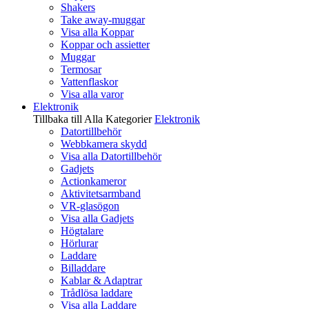
Shakers
Take away-muggar
Visa alla Koppar
Koppar och assietter
Muggar
Termosar
Vattenflaskor
Visa alla varor
Elektronik
Tillbaka till Alla Kategorier
Elektronik
Datortillbehör
Webbkamera skydd
Visa alla Datortillbehör
Gadjets
Actionkameror
Aktivitetsarmband
VR-glasögon
Visa alla Gadjets
Högtalare
Hörlurar
Laddare
Billaddare
Kablar & Adaptrar
Trådlösa laddare
Visa alla Laddare