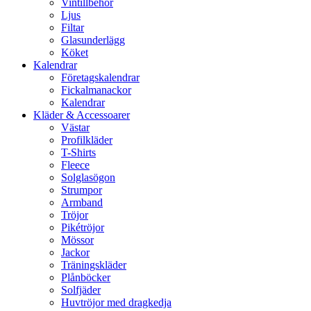
Vintillbehör
Ljus
Filtar
Glasunderlägg
Köket
Kalendrar
Företagskalendrar
Fickalmanackor
Kalendrar
Kläder & Accessoarer
Västar
Profilkläder
T-Shirts
Fleece
Solglasögon
Strumpor
Armband
Tröjor
Pikétröjor
Mössor
Jackor
Träningskläder
Plånböcker
Solfjäder
Huvtröjor med dragkedja