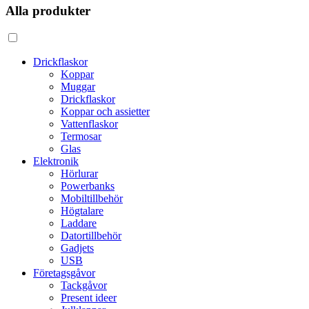
Alla produkter
Drickflaskor
Koppar
Muggar
Drickflaskor
Koppar och assietter
Vattenflaskor
Termosar
Glas
Elektronik
Hörlurar
Powerbanks
Mobiltillbehör
Högtalare
Laddare
Datortillbehör
Gadjets
USB
Företagsgåvor
Tackgåvor
Present ideer