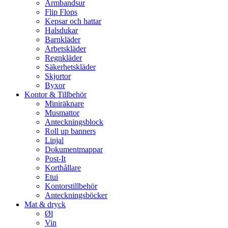
Armbandsur
Flip Flops
Kepsar och hattar
Halsdukar
Barnkläder
Arbetskläder
Regnkläder
Säkerhetskläder
Skjortor
Byxor
Kontor & Tillbehör
Miniräknare
Musmattor
Anteckningsblock
Roll up banners
Linjal
Dokumentmappar
Post-It
Korthållare
Etui
Kontorstillbehör
Anteckningsböcker
Mat & dryck
Øl
Vin