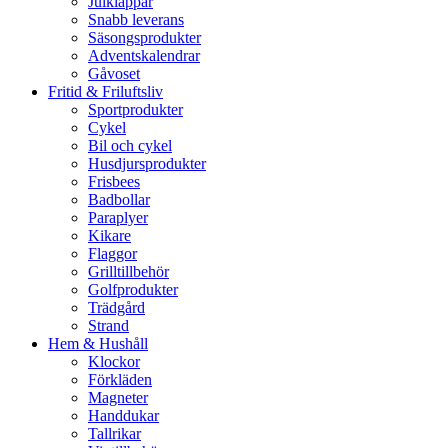
Julklappar
Snabb leverans
Säsongsprodukter
Adventskalendrar
Gåvoset
Fritid & Friluftsliv
Sportprodukter
Cykel
Bil och cykel
Husdjursprodukter
Frisbees
Badbollar
Paraplyer
Kikare
Flaggor
Grilltillbehör
Golfprodukter
Trädgård
Strand
Hem & Hushåll
Klockor
Förkläden
Magneter
Handdukar
Tallrikar