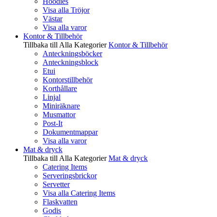
Hoodies
Visa alla Tröjor
Västar
Visa alla varor
Kontor & Tillbehör
Tillbaka till Alla Kategorier
Kontor & Tillbehör
Anteckningsböcker
Anteckningsblock
Etui
Kontorstillbehör
Korthållare
Linjal
Miniräknare
Musmattor
Post-It
Dokumentmappar
Visa alla varor
Mat & dryck
Tillbaka till Alla Kategorier
Mat & dryck
Catering Items
Serveringsbrickor
Servetter
Visa alla Catering Items
Flaskvatten
Godis