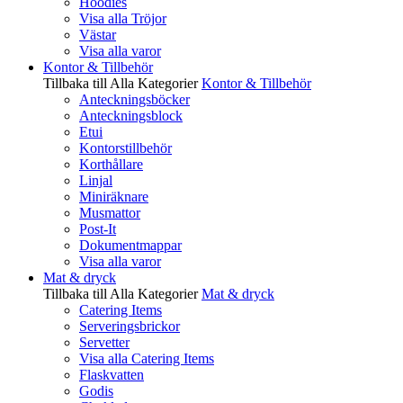
Hoodies
Visa alla Tröjor
Västar
Visa alla varor
Kontor & Tillbehör
Tillbaka till Alla Kategorier
Kontor & Tillbehör
Anteckningsböcker
Anteckningsblock
Etui
Kontorstillbehör
Korthållare
Linjal
Miniräknare
Musmattor
Post-It
Dokumentmappar
Visa alla varor
Mat & dryck
Tillbaka till Alla Kategorier
Mat & dryck
Catering Items
Serveringsbrickor
Servetter
Visa alla Catering Items
Flaskvatten
Godis