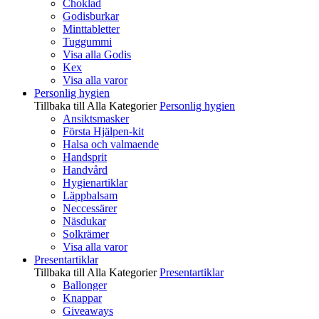
Choklad
Godisburkar
Minttabletter
Tuggummi
Visa alla Godis
Kex
Visa alla varor
Personlig hygien
Tillbaka till Alla Kategorier
Personlig hygien
Ansiktsmasker
Första Hjälpen-kit
Halsa och valmaende
Handsprit
Handvård
Hygienartiklar
Läppbalsam
Neccessärer
Näsdukar
Solkrämer
Visa alla varor
Presentartiklar
Tillbaka till Alla Kategorier
Presentartiklar
Ballonger
Knappar
Giveaways