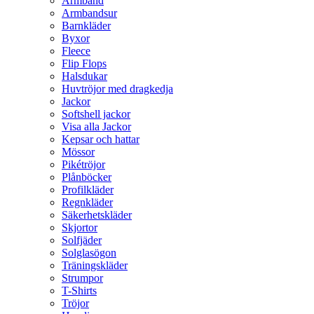
Armband
Armbandsur
Barnkläder
Byxor
Fleece
Flip Flops
Halsdukar
Huvtröjor med dragkedja
Jackor
Softshell jackor
Visa alla Jackor
Kepsar och hattar
Mössor
Pikétröjor
Plånböcker
Profilkläder
Regnkläder
Säkerhetskläder
Skjortor
Solfjäder
Solglasögon
Träningskläder
Strumpor
T-Shirts
Tröjor