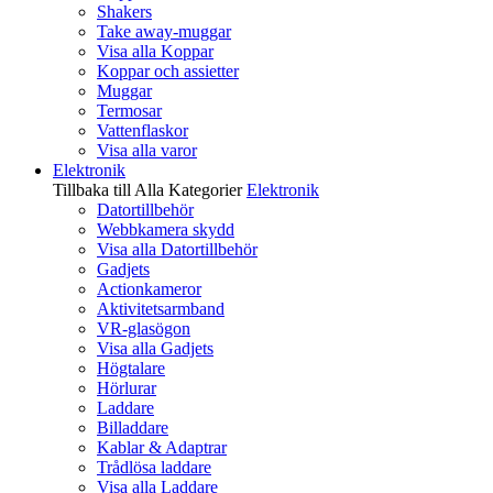
Shakers
Take away-muggar
Visa alla Koppar
Koppar och assietter
Muggar
Termosar
Vattenflaskor
Visa alla varor
Elektronik
Tillbaka till Alla Kategorier
Elektronik
Datortillbehör
Webbkamera skydd
Visa alla Datortillbehör
Gadjets
Actionkameror
Aktivitetsarmband
VR-glasögon
Visa alla Gadjets
Högtalare
Hörlurar
Laddare
Billaddare
Kablar & Adaptrar
Trådlösa laddare
Visa alla Laddare