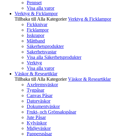
Pennset
Visa alla varor
Verktyg & Ficklampor
Tillbaka till Alla Kategorier
Verktyg & Ficklampor
Fickknivar
Ficklampor
Isskrapor
Måttband
Säkerhetsprodukter
Sakerhetsvastar
Visa alla Säkerhetsprodukter
Verktyg
Visa alla varor
Väskor & Researtiklar
Tillbaka till Alla Kategorier
Väskor & Researtiklar
Axelremsväskor
Tygpåsar
Canvas Påsar
Datorväskor
Dokumentväskor
Frukt- och Grönsakspåsar
Jute Påsar
Kylväskor
Midjeväskor
Papperspåsar