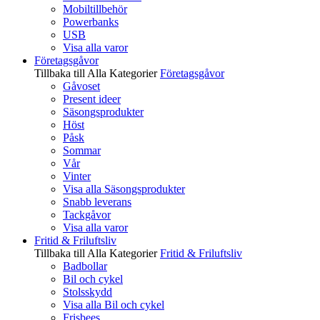
Mobiltillbehör
Powerbanks
USB
Visa alla varor
Företagsgåvor
Tillbaka till Alla Kategorier
Företagsgåvor
Gåvoset
Present ideer
Säsongsprodukter
Höst
Påsk
Sommar
Vår
Vinter
Visa alla Säsongsprodukter
Snabb leverans
Tackgåvor
Visa alla varor
Fritid & Friluftsliv
Tillbaka till Alla Kategorier
Fritid & Friluftsliv
Badbollar
Bil och cykel
Stolsskydd
Visa alla Bil och cykel
Frisbees