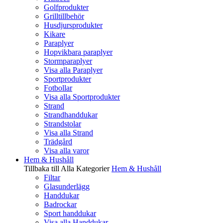
Golfprodukter
Grilltillbehör
Husdjursprodukter
Kikare
Paraplyer
Hopvikbara paraplyer
Stormparaplyer
Visa alla Paraplyer
Sportprodukter
Fotbollar
Visa alla Sportprodukter
Strand
Strandhanddukar
Strandstolar
Visa alla Strand
Trädgård
Visa alla varor
Hem & Hushåll
Tillbaka till Alla Kategorier
Hem & Hushåll
Filtar
Glasunderlägg
Handdukar
Badrockar
Sport handdukar
Visa alla Handdukar