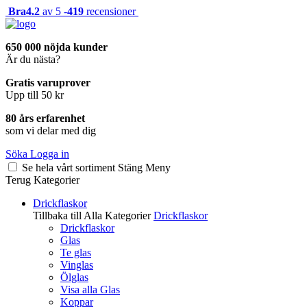
Bra
4.2
av 5 -
419
recensioner
650 000 nöjda kunder
Är du nästa?
Gratis varuprover
Upp till 50 kr
80 års erfarenhet
som vi delar med dig
Söka
Logga in
Se hela vårt sortiment
Stäng
Meny
Terug
Kategorier
Drickflaskor
Tillbaka till Alla Kategorier
Drickflaskor
Drickflaskor
Glas
Te glas
Vinglas
Ölglas
Visa alla Glas
Koppar