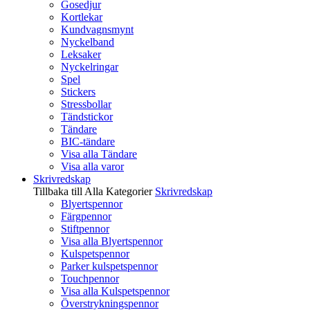
Gosedjur
Kortlekar
Kundvagnsmynt
Nyckelband
Leksaker
Nyckelringar
Spel
Stickers
Stressbollar
Tändstickor
Tändare
BIC-tändare
Visa alla Tändare
Visa alla varor
Skrivredskap
Tillbaka till Alla Kategorier
Skrivredskap
Blyertspennor
Färgpennor
Stiftpennor
Visa alla Blyertspennor
Kulspetspennor
Parker kulspetspennor
Touchpennor
Visa alla Kulspetspennor
Överstrykningspennor