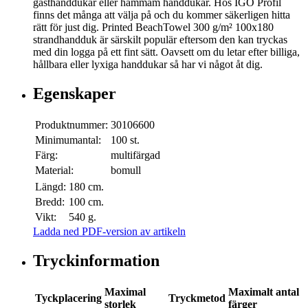
gästhanddukar eller hammam handdukar. Hos IGO Profil
finns det många att välja på och du kommer säkerligen hitta
rätt för just dig. Printed BeachTowel 300 g/m² 100x180
strandhandduk är särskilt populär eftersom den kan tryckas
med din logga på ett fint sätt. Oavsett om du letar efter billiga,
hållbara eller lyxiga handdukar så har vi något åt dig.
Egenskaper
Produktnummer:
30106600
Minimumantal:
100 st.
Färg:
multifärgad
Material:
bomull
Längd:
180 cm.
Bredd:
100 cm.
Vikt:
540 g.
Ladda ned PDF-version av artikeln
Tryckinformation
Maximal
Maximalt antal
Tyckplacering
Tryckmetod
storlek
färger