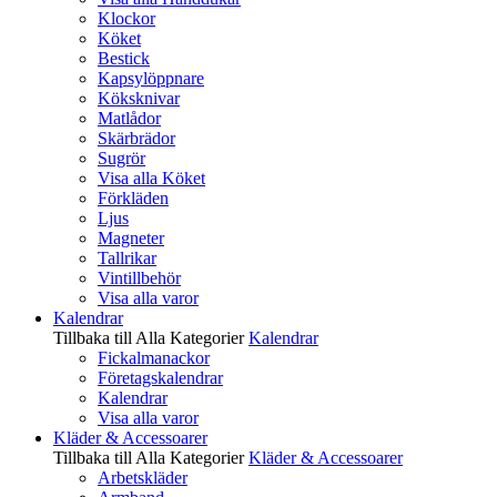
Klockor
Köket
Bestick
Kapsylöppnare
Köksknivar
Matlådor
Skärbrädor
Sugrör
Visa alla Köket
Förkläden
Ljus
Magneter
Tallrikar
Vintillbehör
Visa alla varor
Kalendrar
Tillbaka till Alla Kategorier
Kalendrar
Fickalmanackor
Företagskalendrar
Kalendrar
Visa alla varor
Kläder & Accessoarer
Tillbaka till Alla Kategorier
Kläder & Accessoarer
Arbetskläder