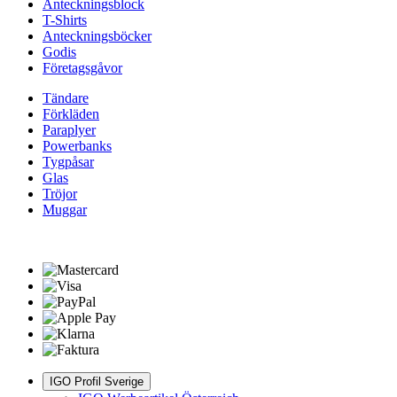
Anteckningsblock
T-Shirts
Anteckningsböcker
Godis
Företagsgåvor
Tändare
Förkläden
Paraplyer
Powerbanks
Tygpåsar
Glas
Tröjor
Muggar
IGO Profil Sverige