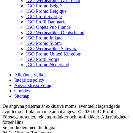
IGO Werbeartikel Österreich
IGO Promo België
IGO Promo Belgique
IGO Profil Sverige
IGO Profil Danmark
IGO Objets Pub France
IGO Werbeartikel Deutschland
IGO Promo Ireland
IGO Promo Suomi
IGO Werbeartikel Schweiz
IGO Promo United Kingdom
IGO Profil Norge
IGO Promo Nederland
Allmänna villkor
Integritetspolicy
Ansvarsfriskrivning
Cookies
Sitemap
De angivna priserna är exklusive moms, eventuellt lagstadgade
avgifter och frakt, om inte annat anges. © 2026 IGO Profil -
Företagspresenter, reklamprodukter och profilkläder. Alla rättigheter
förbehållna.
Se produkten med din logga!
På
Av
Visa nu
Byt logotyp