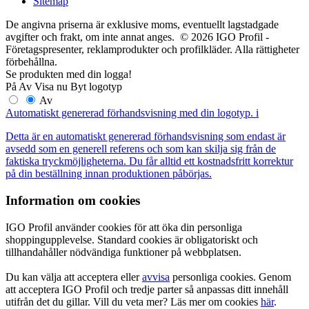
Sitemap
De angivna priserna är exklusive moms, eventuellt lagstadgade
avgifter och frakt, om inte annat anges. © 2026 IGO Profil -
Företagspresenter, reklamprodukter och profilkläder. Alla rättigheter
förbehållna.
Se produkten med din logga!
På
Av
Visa nu
Byt logotyp
Av
Automatiskt genererad förhandsvisning med din logotyp.
i
Detta är en automatiskt genererad förhandsvisning som endast är
avsedd som en generell referens och som kan skilja sig från de
faktiska tryckmöjligheterna. Du får alltid ett kostnadsfritt korrektur
på din beställning innan produktionen påbörjas.
Information om cookies
IGO Profil använder cookies för att öka din personliga
shoppingupplevelse. Standard cookies är obligatoriskt och
tillhandahåller nödvändiga funktioner på webbplatsen.
Du kan välja att acceptera eller
avvisa
personliga cookies. Genom
att acceptera IGO Profil och tredje parter så anpassas ditt innehåll
utifrån det du gillar. Vill du veta mer? Läs mer om cookies
här
.