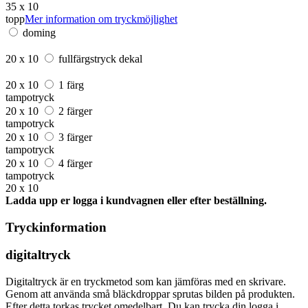
35 x 10
topp
Mer information om tryckmöjlighet
doming
20 x 10
fullfärgstryck dekal
20 x 10
1 färg
tampotryck
20 x 10
2 färger
tampotryck
20 x 10
3 färger
tampotryck
20 x 10
4 färger
tampotryck
20 x 10
Ladda upp er logga i kundvagnen eller efter beställning.
Tryckinformation
digitaltryck
Digitaltryck är en tryckmetod som kan jämföras med en skrivare.
Genom att använda små bläckdroppar sprutas bilden på produkten.
Efter detta torkas trycket omedelbart. Du kan trycka din logga i