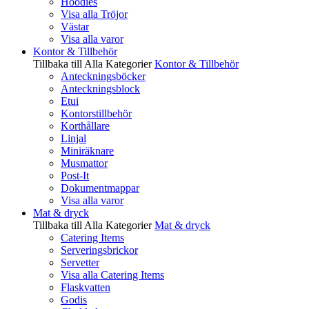
Hoodies
Visa alla Tröjor
Västar
Visa alla varor
Kontor & Tillbehör
Tillbaka till Alla Kategorier
Kontor & Tillbehör
Anteckningsböcker
Anteckningsblock
Etui
Kontorstillbehör
Korthållare
Linjal
Miniräknare
Musmattor
Post-It
Dokumentmappar
Visa alla varor
Mat & dryck
Tillbaka till Alla Kategorier
Mat & dryck
Catering Items
Serveringsbrickor
Servetter
Visa alla Catering Items
Flaskvatten
Godis