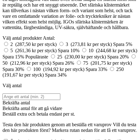
är reptålig och har ett snyggt utseende. Det sfäriska klistermärket
kan tillverkas i nästan vilken form- och variant som helst, och tack
vare en omfattande variation av folie- och trycktekniker är nästan
vilken effekt som helst möjlig. IGOs sfäriska klistermärken är
vattentäta, färgbeständiga, UV-säkra, självhäftande och hållbara.
Välj antal produkter
Antal:
2 (287,50 kr per styck)
3 (273,81 kr per styck)
Spara 5%
5 (261,36 kr per styck)
Spara 10%
10 (244,68 kr per styck)
Spara 15%
Populäraste
25 (230,00 kr per styck)
Spara 20%
50 (212,96 kr per styck)
Spara 26%
75 (201,75 kr per styck)
Spara 30%
100 (194,92 kr per styck)
Spara 33%
250
(191,67 kr per styck)
Spara 34%
Välj antal
Bekräfta antal
Bekräfta antal för att gå vidare
Beställ
extra och betala endast
per st.
Testa den här produkten genom att beställa ett varuprov
Vill du testa
den här produkten först? Markera rutan nedan för att få ett varuprov.