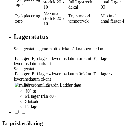
storlek
20 x
fullfärgstryck
antal färger
topp
10
dekal
99
Maximal
Tyckplacering
Tryckmetod
Maximalt
storlek
20 x
topp
tampotryck
antal färger
4
10
Lagerstatus
Se lagerstatus genom att klicka på knappen nedan
På lager
Ej i lager - leveransdatum är känt
Ej i lager -
leveransdatum okänt
Se lagerstatus
På lager
Ej i lager - leveransdatum är känt
Ej i lager -
leveransdatum okänt
militärgrön
Laddar data
{0} st
På lager från {0}
Slutsåld
På lager
Er prisberäkning