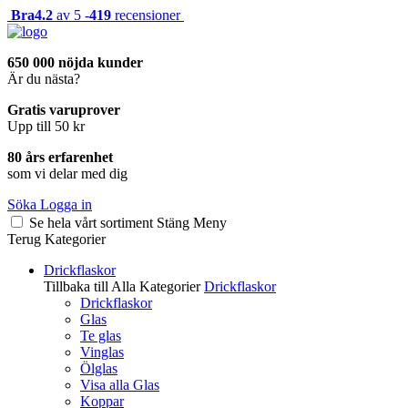
Bra
4.2
av 5 -
419
recensioner
650 000 nöjda kunder
Är du nästa?
Gratis varuprover
Upp till 50 kr
80 års erfarenhet
som vi delar med dig
Söka
Logga in
Se hela vårt sortiment
Stäng
Meny
Terug
Kategorier
Drickflaskor
Tillbaka till Alla Kategorier
Drickflaskor
Drickflaskor
Glas
Te glas
Vinglas
Ölglas
Visa alla Glas
Koppar