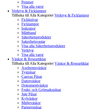
Pennset
Visa alla varor
Verktyg & Ficklampor
Tillbaka till Alla Kategorier
Verktyg & Ficklampor
Fickknivar
Ficklampor
Isskrapor
Måttband
Säkerhetsprodukter
Sakerhetsvastar
Visa alla Säkerhetsprodukter
Verktyg
Visa alla varor
Väskor & Researtiklar
Tillbaka till Alla Kategorier
Väskor & Researtiklar
Axelremsväskor
Tygpåsar
Canvas Påsar
Datorväskor
Dokumentväskor
Frukt- och Grönsakspåsar
Jute Påsar
Kylväskor
Midjeväskor
Papperspåsar