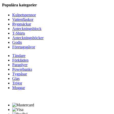
Populära kategorier
Kulpetspennor
Vattenflaskor
Ryggsäckar
Anteckningsblock
T-Shirts
Anteckningsböcker
Godis
Företagsgåvor
Tändare
Förkläden
Paraplyer
Powerbanks
Tygpåsar
Glas
Tröjor
Muggar