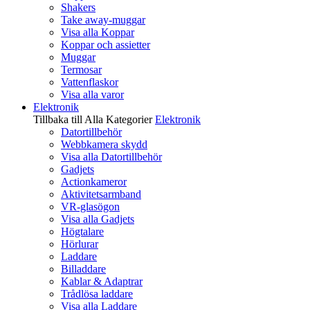
Shakers
Take away-muggar
Visa alla Koppar
Koppar och assietter
Muggar
Termosar
Vattenflaskor
Visa alla varor
Elektronik
Tillbaka till Alla Kategorier
Elektronik
Datortillbehör
Webbkamera skydd
Visa alla Datortillbehör
Gadjets
Actionkameror
Aktivitetsarmband
VR-glasögon
Visa alla Gadjets
Högtalare
Hörlurar
Laddare
Billaddare
Kablar & Adaptrar
Trådlösa laddare
Visa alla Laddare