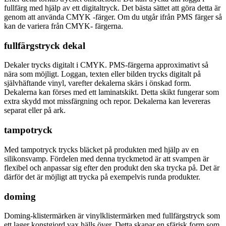
fullfärg med hjälp av ett digitaltryck. Det bästa sättet att göra detta är
genom att använda CMYK -färger. Om du utgår ifrån PMS färger så
kan de variera från CMYK- färgerna.
fullfärgstryck dekal
Dekaler trycks digitalt i CMYK. PMS-färgerna approximativt så
nära som möjligt. Loggan, texten eller bilden trycks digitalt på
självhäftande vinyl, varefter dekalerna skärs i önskad form.
Dekalerna kan förses med ett laminatskikt. Detta skikt fungerar som
extra skydd mot missfärgning och repor. Dekalerna kan levereras
separat eller på ark.
tampotryck
Med tampotryck trycks bläcket på produkten med hjälp av en
silikonsvamp. Fördelen med denna tryckmetod är att svampen är
flexibel och anpassar sig efter den produkt den ska trycka på. Det är
därför det är möjligt att trycka på exempelvis runda produkter.
doming
Doming-klistermärken är vinylklistermärken med fullfärgstryck som
ett lager konstgjord vax hälls över. Detta skapar en sfärisk form som