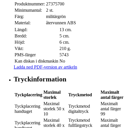
Produktnummer:
27375700
Minimumantal:
2 st.
Färg:
militärgrön
Material:
återvunnen ABS
Längd:
13 cm.
Bredd:
5 cm.
Höjd:
6 cm.
Vikt:
210 g.
PMS-färger
5743
Kan diskas i diskmaskin
No
Ladda ned PDF-version av artikeln
Tryckinformation
Maximal
Maximalt
Tyckplacering
Tryckmetod
storlek
antal färger
Maximal
Maximalt
Tyckplacering
Tryckmetod
storlek
50 x
antal färger
handtaget
digitaltryck
10
99
Maximal
Tryckmetod
Maximalt
Tyckplacering
storlek
40 x
fullfärgstryck
antal färger
handtaget