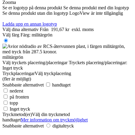
Zooma
Se er logotyp på denna produkt
Se denna produkt med din logotyp
Se denna produkt utan din logotyp
LogoView är inte tillgänglig
Ladda upp en annan logotyp
Välj dina alternativ
Från
191,67 kr
exkl. moms
Välj färg
Färg:
militärgrön
militärgrön
Välj tryckets placering/placeringar
Tryckets placering/placeringar:
Inget tryck
Tryckplaceringar
Välj tryckplacering
(fler är möjligt)
Snabbaste alternativet
handtaget
nederst
på fronten
topp
Inget tryck
Tryckmetod(er)
Välj din tryckmetod
handtaget
Mer information om tryckmöjlighet
Snabbaste alternativet
digitaltryck