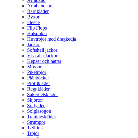
Armband
Armbandsur
Barnkläder
Byxor
Fleece
Flip Flops
Halsdukar
Huvtröjor med dragkedja
Jackor
Softshell jackor
Visa alla Jackor
Kepsar och hattar
Mössor
Pikétröjor
Plånböcker
Profilkläder
Regnkläder
Säkerhetskläder
Skjortor
Solfjäder
Solglasögon
Träningskläder
Strumpor
T-Shirts
Tröjor