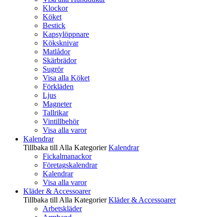
Klockor
Köket
Bestick
Kapsylöppnare
Köksknivar
Matlådor
Skärbrädor
Sugrör
Visa alla Köket
Förkläden
Ljus
Magneter
Tallrikar
Vintillbehör
Visa alla varor
Kalendrar
Tillbaka till Alla Kategorier
Kalendrar
Fickalmanackor
Företagskalendrar
Kalendrar
Visa alla varor
Kläder & Accessoarer
Tillbaka till Alla Kategorier
Kläder & Accessoarer
Arbetskläder