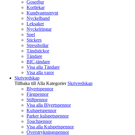
Gosedjur
Kortlekar
Kundvagnsmynt
Nyckelband
Leksaker
Nyckelringar
Spel
Stickers
Stressbollar
Tändstickor
Tändare
BIC-tändare
Visa alla Tändare
Visa alla varor
Skrivredskap
Tillbaka till Alla Kategorier
Skrivredskap
Blyertspennor
Färgpennor
Stiftpennor
Visa alla Blyertspennor
Kulspetspennor
Parker kulspetspennor
Touchpennor
Visa alla Kulspetspennor
Överstrykningspennor