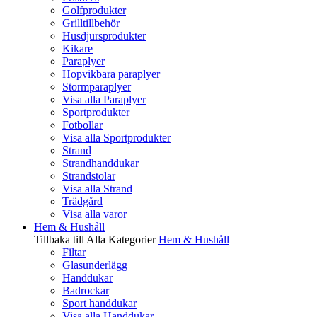
Golfprodukter
Grilltillbehör
Husdjursprodukter
Kikare
Paraplyer
Hopvikbara paraplyer
Stormparaplyer
Visa alla Paraplyer
Sportprodukter
Fotbollar
Visa alla Sportprodukter
Strand
Strandhanddukar
Strandstolar
Visa alla Strand
Trädgård
Visa alla varor
Hem & Hushåll
Tillbaka till Alla Kategorier
Hem & Hushåll
Filtar
Glasunderlägg
Handdukar
Badrockar
Sport handdukar
Visa alla Handdukar