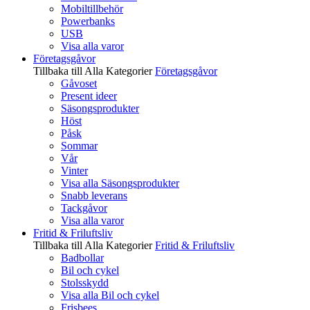
Mobiltillbehör
Powerbanks
USB
Visa alla varor
Företagsgåvor
Tillbaka till Alla Kategorier
Företagsgåvor
Gåvoset
Present ideer
Säsongsprodukter
Höst
Påsk
Sommar
Vår
Vinter
Visa alla Säsongsprodukter
Snabb leverans
Tackgåvor
Visa alla varor
Fritid & Friluftsliv
Tillbaka till Alla Kategorier
Fritid & Friluftsliv
Badbollar
Bil och cykel
Stolsskydd
Visa alla Bil och cykel
Frisbees