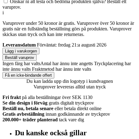
Önskar ni att testa och bedöma produkten själva? Beställ ett
varuprov.
i
Varuprover under 50 kronor är gratis. Varuprover över 50 kronor är
gratis när en fullständig beställning görs på produkten. Varuprover
skickas utan tryck och kan inte returneras.
Leveransdatum
Förväntat: fredag 21:a augusti 2026
Lägg i varukorgen
Beställ varuprov
Ingen färg har valts
Antal har ännu inte angetts
Tryckplacering har
inte ännu valts
Fraktmetod har ännu inte valts
Få en icke-bindande offert
Du kan ladda upp din logotyp i kundvagnen
Varuprover levereras alltid utan tryck
Fri frakt
på alla beställningar över SEK 1130
Se din design i förväg
gratis digitalt tryckprov
Beställ nu, betala senare
eller betala direkt online
Gratis avbeställning
innan godkännande av tryckprov
200.000+
träder planterad
tack vare dig
Du kanske också gillar