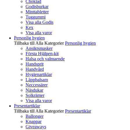
Choklad
Godisburkar
Minttabletter
Tuggummi
Visa alla Godis
Kex
Visa alla varor
Personlig hygien
Tillbaka till Alla Kategorier
Personlig hygien
Ansiktsmasker
Första Hjälpen-kit
Halsa och valmaende
Handsprit
Handvård
Hygienartiklar
Läppbalsam
Neccessärer
Näsdukar
Solkrämer
Visa alla varor
Presentartiklar
Tillbaka till Alla Kategorier
Presentartiklar
Ballonger
Knappar
Giveaways