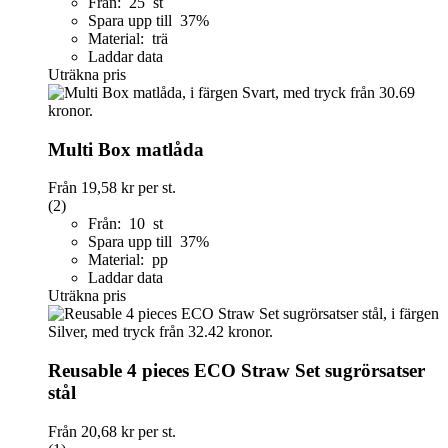
Från: 25 st
Spara upp till 37%
Material: trä
Laddar data
Uträkna pris
Multi Box matlåda
Från
19,58 kr
per st.
(2)
Från: 10 st
Spara upp till 37%
Material: pp
Laddar data
Uträkna pris
Reusable 4 pieces ECO Straw Set sugrörsatser
stål
Från
20,68 kr
per st.