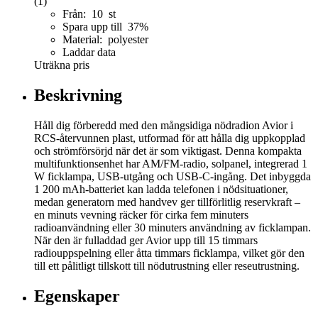
(1)
Från: 10 st
Spara upp till 37%
Material: polyester
Laddar data
Uträkna pris
Beskrivning
Håll dig förberedd med den mångsidiga nödradion Avior i
RCS-återvunnen plast, utformad för att hålla dig uppkopplad
och strömförsörjd när det är som viktigast. Denna kompakta
multifunktionsenhet har AM/FM-radio, solpanel, integrerad 1
W ficklampa, USB-utgång och USB-C-ingång. Det inbyggda
1 200 mAh-batteriet kan ladda telefonen i nödsituationer,
medan generatorn med handvev ger tillförlitlig reservkraft –
en minuts vevning räcker för cirka fem minuters
radioanvändning eller 30 minuters användning av ficklampan.
När den är fulladdad ger Avior upp till 15 timmars
radiouppspelning eller åtta timmars ficklampa, vilket gör den
till ett pålitligt tillskott till nödutrustning eller reseutrustning.
Egenskaper