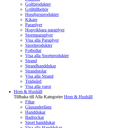
Golfprodukter
Grilltillbehör
Husdjursprodukter
Kikare
Paraplyer
Hopvikbara paraplyer
Stormparaplyer
Visa alla Paraplyer
Sportprodukter
Fotbollar
Visa alla Sportprodukter
Strand
Strandhanddukar
Strandstolar
Visa alla Strand
Trädgård
Visa alla varor
Hem & Hushåll
Tillbaka till Alla Kategorier
Hem & Hushåll
Filtar
Glasunderlägg
Handdukar
Badrockar
Sport handdukar
Visa alla Handdukar