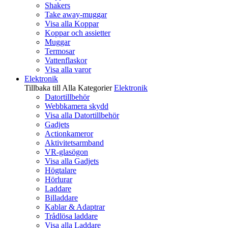
Shakers
Take away-muggar
Visa alla Koppar
Koppar och assietter
Muggar
Termosar
Vattenflaskor
Visa alla varor
Elektronik
Tillbaka till Alla Kategorier
Elektronik
Datortillbehör
Webbkamera skydd
Visa alla Datortillbehör
Gadjets
Actionkameror
Aktivitetsarmband
VR-glasögon
Visa alla Gadjets
Högtalare
Hörlurar
Laddare
Billaddare
Kablar & Adaptrar
Trådlösa laddare
Visa alla Laddare