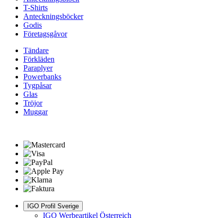
T-Shirts
Anteckningsböcker
Godis
Företagsgåvor
Tändare
Förkläden
Paraplyer
Powerbanks
Tygpåsar
Glas
Tröjor
Muggar
IGO Profil Sverige
IGO Werbeartikel Österreich