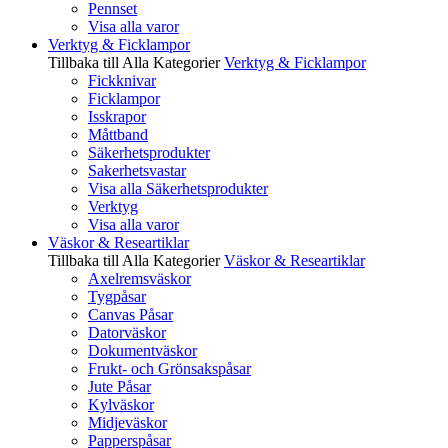
Pennset
Visa alla varor
Verktyg & Ficklampor
Tillbaka till Alla Kategorier
Verktyg & Ficklampor
Fickknivar
Ficklampor
Isskrapor
Måttband
Säkerhetsprodukter
Sakerhetsvastar
Visa alla Säkerhetsprodukter
Verktyg
Visa alla varor
Väskor & Researtiklar
Tillbaka till Alla Kategorier
Väskor & Researtiklar
Axelremsväskor
Tygpåsar
Canvas Påsar
Datorväskor
Dokumentväskor
Frukt- och Grönsakspåsar
Jute Påsar
Kylväskor
Midjeväskor
Papperspåsar