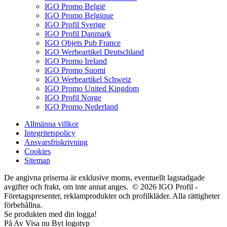
IGO Promo België
IGO Promo Belgique
IGO Profil Sverige
IGO Profil Danmark
IGO Objets Pub France
IGO Werbeartikel Deutschland
IGO Promo Ireland
IGO Promo Suomi
IGO Werbeartikel Schweiz
IGO Promo United Kingdom
IGO Profil Norge
IGO Promo Nederland
Allmänna villkor
Integritetspolicy
Ansvarsfriskrivning
Cookies
Sitemap
De angivna priserna är exklusive moms, eventuellt lagstadgade
avgifter och frakt, om inte annat anges. © 2026 IGO Profil -
Företagspresenter, reklamprodukter och profilkläder. Alla rättigheter
förbehållna.
Se produkten med din logga!
På
Av
Visa nu
Byt logotyp