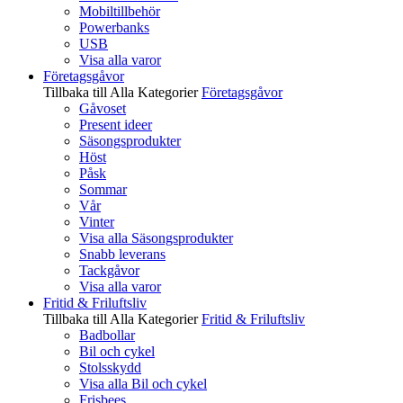
Mobiltillbehör
Powerbanks
USB
Visa alla varor
Företagsgåvor
Tillbaka till Alla Kategorier
Företagsgåvor
Gåvoset
Present ideer
Säsongsprodukter
Höst
Påsk
Sommar
Vår
Vinter
Visa alla Säsongsprodukter
Snabb leverans
Tackgåvor
Visa alla varor
Fritid & Friluftsliv
Tillbaka till Alla Kategorier
Fritid & Friluftsliv
Badbollar
Bil och cykel
Stolsskydd
Visa alla Bil och cykel
Frisbees