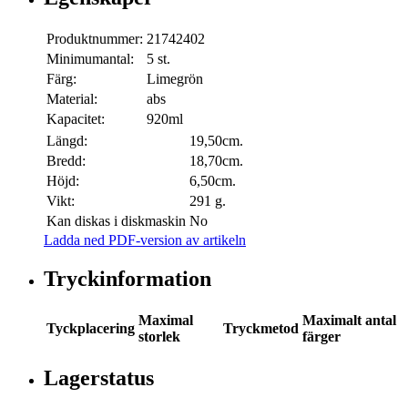
Produktnummer:
21742402
Minimumantal:
5 st.
Färg:
Limegrön
Material:
abs
Kapacitet:
920ml
Längd:
19,50cm.
Bredd:
18,70cm.
Höjd:
6,50cm.
Vikt:
291 g.
Kan diskas i diskmaskin
No
Ladda ned PDF-version av artikeln
Tryckinformation
Maximal
Maximalt antal
Tyckplacering
Tryckmetod
storlek
färger
Lagerstatus