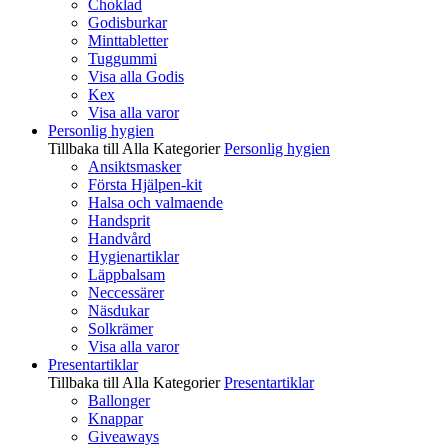
Choklad
Godisburkar
Minttabletter
Tuggummi
Visa alla Godis
Kex
Visa alla varor
Personlig hygien
Tillbaka till Alla Kategorier
Personlig hygien
Ansiktsmasker
Första Hjälpen-kit
Halsa och valmaende
Handsprit
Handvård
Hygienartiklar
Läppbalsam
Neccessärer
Näsdukar
Solkrämer
Visa alla varor
Presentartiklar
Tillbaka till Alla Kategorier
Presentartiklar
Ballonger
Knappar
Giveaways