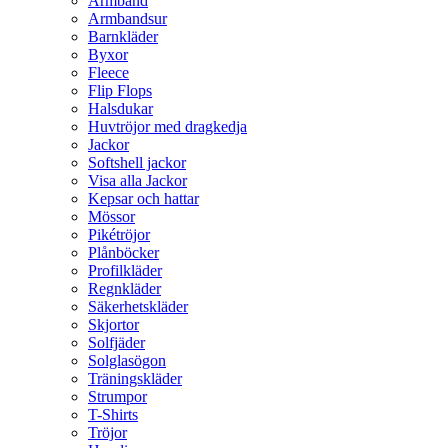
Armband
Armbandsur
Barnkläder
Byxor
Fleece
Flip Flops
Halsdukar
Huvtröjor med dragkedja
Jackor
Softshell jackor
Visa alla Jackor
Kepsar och hattar
Mössor
Pikétröjor
Plånböcker
Profilkläder
Regnkläder
Säkerhetskläder
Skjortor
Solfjäder
Solglasögon
Träningskläder
Strumpor
T-Shirts
Tröjor