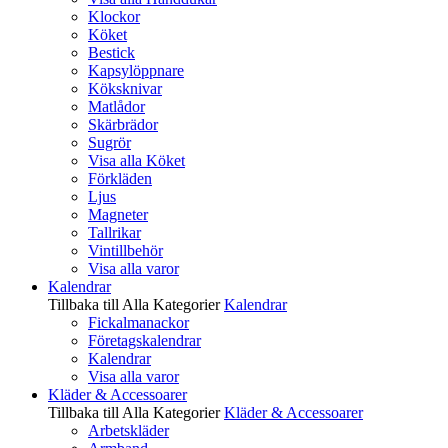
Klockor
Köket
Bestick
Kapsylöppnare
Köksknivar
Matlådor
Skärbrädor
Sugrör
Visa alla Köket
Förkläden
Ljus
Magneter
Tallrikar
Vintillbehör
Visa alla varor
Kalendrar
Tillbaka till Alla Kategorier
Kalendrar
Fickalmanackor
Företagskalendrar
Kalendrar
Visa alla varor
Kläder & Accessoarer
Tillbaka till Alla Kategorier
Kläder & Accessoarer
Arbetskläder