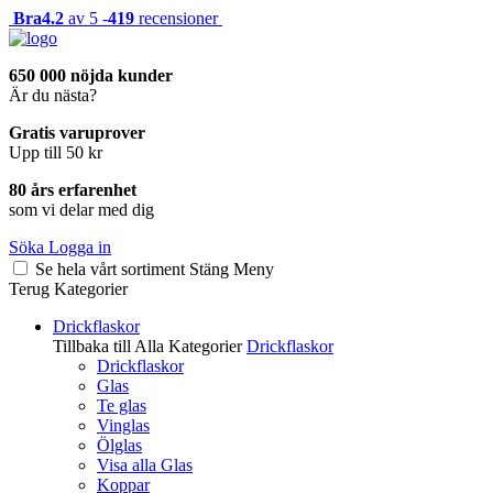
Bra
4.2
av 5 -
419
recensioner
650 000 nöjda kunder
Är du nästa?
Gratis varuprover
Upp till 50 kr
80 års erfarenhet
som vi delar med dig
Söka
Logga in
Se hela vårt sortiment
Stäng
Meny
Terug
Kategorier
Drickflaskor
Tillbaka till Alla Kategorier
Drickflaskor
Drickflaskor
Glas
Te glas
Vinglas
Ölglas
Visa alla Glas
Koppar