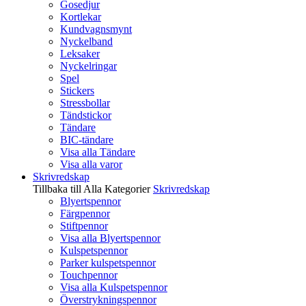
Gosedjur
Kortlekar
Kundvagnsmynt
Nyckelband
Leksaker
Nyckelringar
Spel
Stickers
Stressbollar
Tändstickor
Tändare
BIC-tändare
Visa alla Tändare
Visa alla varor
Skrivredskap
Tillbaka till Alla Kategorier
Skrivredskap
Blyertspennor
Färgpennor
Stiftpennor
Visa alla Blyertspennor
Kulspetspennor
Parker kulspetspennor
Touchpennor
Visa alla Kulspetspennor
Överstrykningspennor