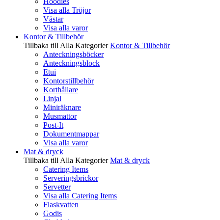
Hoodies
Visa alla Tröjor
Västar
Visa alla varor
Kontor & Tillbehör
Tillbaka till Alla Kategorier
Kontor & Tillbehör
Anteckningsböcker
Anteckningsblock
Etui
Kontorstillbehör
Korthållare
Linjal
Miniräknare
Musmattor
Post-It
Dokumentmappar
Visa alla varor
Mat & dryck
Tillbaka till Alla Kategorier
Mat & dryck
Catering Items
Serveringsbrickor
Servetter
Visa alla Catering Items
Flaskvatten
Godis