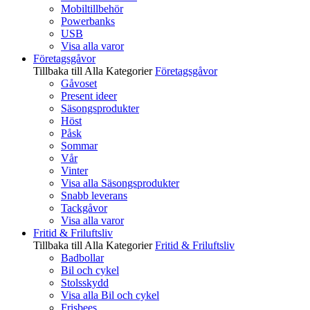
Mobiltillbehör
Powerbanks
USB
Visa alla varor
Företagsgåvor
Tillbaka till Alla Kategorier
Företagsgåvor
Gåvoset
Present ideer
Säsongsprodukter
Höst
Påsk
Sommar
Vår
Vinter
Visa alla Säsongsprodukter
Snabb leverans
Tackgåvor
Visa alla varor
Fritid & Friluftsliv
Tillbaka till Alla Kategorier
Fritid & Friluftsliv
Badbollar
Bil och cykel
Stolsskydd
Visa alla Bil och cykel
Frisbees