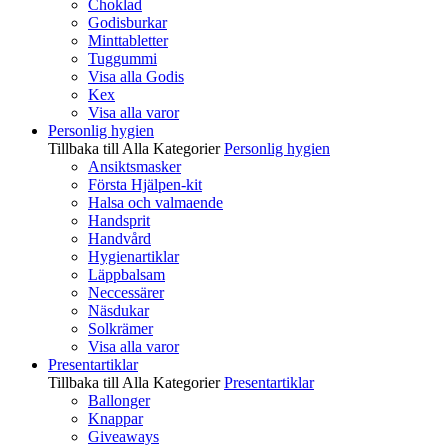
Choklad
Godisburkar
Minttabletter
Tuggummi
Visa alla Godis
Kex
Visa alla varor
Personlig hygien
Tillbaka till Alla Kategorier
Personlig hygien
Ansiktsmasker
Första Hjälpen-kit
Halsa och valmaende
Handsprit
Handvård
Hygienartiklar
Läppbalsam
Neccessärer
Näsdukar
Solkrämer
Visa alla varor
Presentartiklar
Tillbaka till Alla Kategorier
Presentartiklar
Ballonger
Knappar
Giveaways