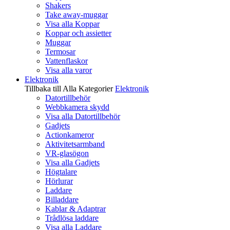
Shakers
Take away-muggar
Visa alla Koppar
Koppar och assietter
Muggar
Termosar
Vattenflaskor
Visa alla varor
Elektronik
Tillbaka till Alla Kategorier
Elektronik
Datortillbehör
Webbkamera skydd
Visa alla Datortillbehör
Gadjets
Actionkameror
Aktivitetsarmband
VR-glasögon
Visa alla Gadjets
Högtalare
Hörlurar
Laddare
Billaddare
Kablar & Adaptrar
Trådlösa laddare
Visa alla Laddare