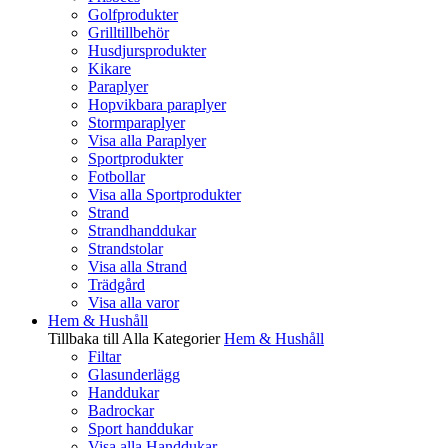
Golfprodukter
Grilltillbehör
Husdjursprodukter
Kikare
Paraplyer
Hopvikbara paraplyer
Stormparaplyer
Visa alla Paraplyer
Sportprodukter
Fotbollar
Visa alla Sportprodukter
Strand
Strandhanddukar
Strandstolar
Visa alla Strand
Trädgård
Visa alla varor
Hem & Hushåll
Tillbaka till Alla Kategorier
Hem & Hushåll
Filtar
Glasunderlägg
Handdukar
Badrockar
Sport handdukar
Visa alla Handdukar