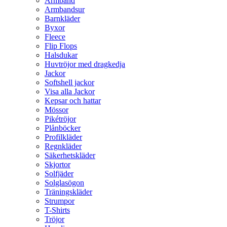
Armband
Armbandsur
Barnkläder
Byxor
Fleece
Flip Flops
Halsdukar
Huvtröjor med dragkedja
Jackor
Softshell jackor
Visa alla Jackor
Kepsar och hattar
Mössor
Pikétröjor
Plånböcker
Profilkläder
Regnkläder
Säkerhetskläder
Skjortor
Solfjäder
Solglasögon
Träningskläder
Strumpor
T-Shirts
Tröjor