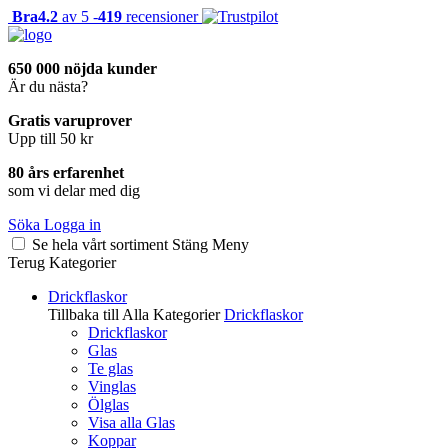
Bra
4.2
av 5 -
419
recensioner
650 000 nöjda kunder
Är du nästa?
Gratis varuprover
Upp till 50 kr
80 års erfarenhet
som vi delar med dig
Söka
Logga in
Se hela vårt sortiment
Stäng
Meny
Terug
Kategorier
Drickflaskor
Tillbaka till Alla Kategorier
Drickflaskor
Drickflaskor
Glas
Te glas
Vinglas
Ölglas
Visa alla Glas
Koppar