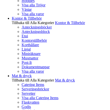
Hoodies
Visa alla Tröjor
Västar
Visa alla varor
Kontor & Tillbehör
Tillbaka till Alla Kategorier
Kontor & Tillbehör
Anteckningsböcker
Anteckningsblock
Etui
Kontorstillbehör
Korthållare
Linjal
Miniräknare
Musmattor
Post-It
Dokumentmappar
Visa alla varor
Mat & dryck
Tillbaka till Alla Kategorier
Mat & dryck
Catering Items
Serveringsbrickor
Servetter
Visa alla Catering Items
Flaskvatten
Godis