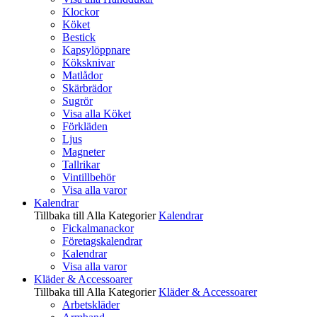
Klockor
Köket
Bestick
Kapsylöppnare
Köksknivar
Matlådor
Skärbrädor
Sugrör
Visa alla Köket
Förkläden
Ljus
Magneter
Tallrikar
Vintillbehör
Visa alla varor
Kalendrar
Tillbaka till Alla Kategorier
Kalendrar
Fickalmanackor
Företagskalendrar
Kalendrar
Visa alla varor
Kläder & Accessoarer
Tillbaka till Alla Kategorier
Kläder & Accessoarer
Arbetskläder