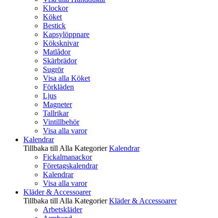
Klockor
Köket
Bestick
Kapsylöppnare
Köksknivar
Matlådor
Skärbrädor
Sugrör
Visa alla Köket
Förkläden
Ljus
Magneter
Tallrikar
Vintillbehör
Visa alla varor
Kalendrar
Tillbaka till Alla Kategorier
Kalendrar
Fickalmanackor
Företagskalendrar
Kalendrar
Visa alla varor
Kläder & Accessoarer
Tillbaka till Alla Kategorier
Kläder & Accessoarer
Arbetskläder