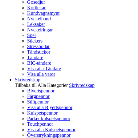
Gosedjur
Kortlekar
Kundvagnsmynt
Nyckelband
Leksaker
Nyckelringar
Spel
Stickers
Stressbollar
Tändstickor
Tändare
BIC-tändare
Visa alla Tändare
Visa alla varor
Skrivredskap
Tillbaka till Alla Kategorier
Skrivredskap
Blyertspennor
Färgpennor
Stiftpennor
Visa alla Blyertspennor
Kulspetspennor
Parker kulspetspennor
Touchpennor
Visa alla Kulspetspennor
Överstrykningspennor