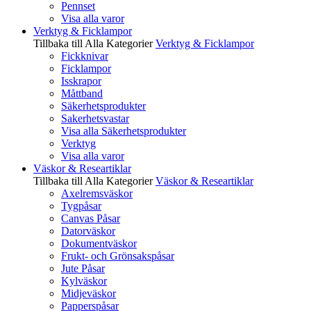
Pennset
Visa alla varor
Verktyg & Ficklampor
Tillbaka till Alla Kategorier
Verktyg & Ficklampor
Fickknivar
Ficklampor
Isskrapor
Måttband
Säkerhetsprodukter
Sakerhetsvastar
Visa alla Säkerhetsprodukter
Verktyg
Visa alla varor
Väskor & Researtiklar
Tillbaka till Alla Kategorier
Väskor & Researtiklar
Axelremsväskor
Tygpåsar
Canvas Påsar
Datorväskor
Dokumentväskor
Frukt- och Grönsakspåsar
Jute Påsar
Kylväskor
Midjeväskor
Papperspåsar