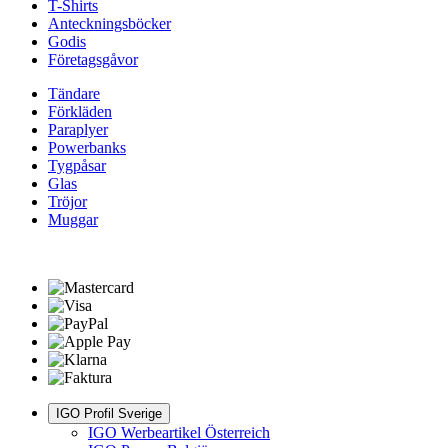
T-Shirts
Anteckningsböcker
Godis
Företagsgåvor
Tändare
Förkläden
Paraplyer
Powerbanks
Tygpåsar
Glas
Tröjor
Muggar
IGO Profil Sverige
IGO Werbeartikel Österreich