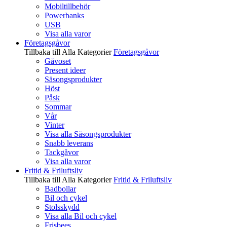
Mobiltillbehör
Powerbanks
USB
Visa alla varor
Företagsgåvor
Tillbaka till Alla Kategorier
Företagsgåvor
Gåvoset
Present ideer
Säsongsprodukter
Höst
Påsk
Sommar
Vår
Vinter
Visa alla Säsongsprodukter
Snabb leverans
Tackgåvor
Visa alla varor
Fritid & Friluftsliv
Tillbaka till Alla Kategorier
Fritid & Friluftsliv
Badbollar
Bil och cykel
Stolsskydd
Visa alla Bil och cykel
Frisbees