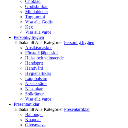
Choklad
Godisburkar
Minttabletter
Tuggummi
Visa alla Godis
Kex
Visa alla varor
Personlig hygien
Tillbaka till Alla Kategorier
Personlig hygien
Ansiktsmasker
Första Hjälpen-kit
Halsa och valmaende
Handsprit
Handvård
Hygienartiklar
Läppbalsam
Neccessärer
Näsdukar
Solkrämer
Visa alla varor
Presentartiklar
Tillbaka till Alla Kategorier
Presentartiklar
Ballonger
Knappar
Giveaways