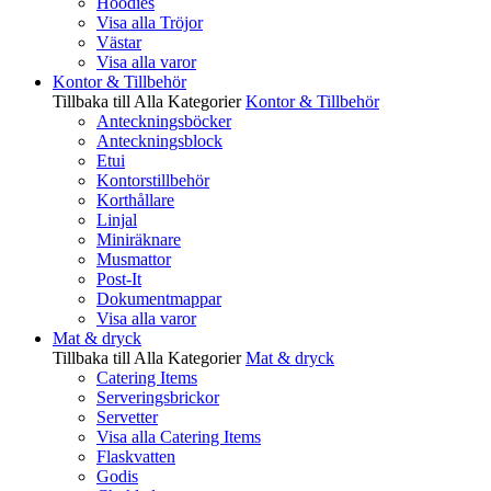
Hoodies
Visa alla Tröjor
Västar
Visa alla varor
Kontor & Tillbehör
Tillbaka till Alla Kategorier
Kontor & Tillbehör
Anteckningsböcker
Anteckningsblock
Etui
Kontorstillbehör
Korthållare
Linjal
Miniräknare
Musmattor
Post-It
Dokumentmappar
Visa alla varor
Mat & dryck
Tillbaka till Alla Kategorier
Mat & dryck
Catering Items
Serveringsbrickor
Servetter
Visa alla Catering Items
Flaskvatten
Godis