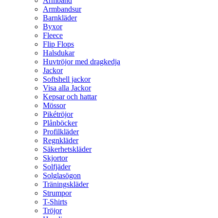
Armband
Armbandsur
Barnkläder
Byxor
Fleece
Flip Flops
Halsdukar
Huvtröjor med dragkedja
Jackor
Softshell jackor
Visa alla Jackor
Kepsar och hattar
Mössor
Pikétröjor
Plånböcker
Profilkläder
Regnkläder
Säkerhetskläder
Skjortor
Solfjäder
Solglasögon
Träningskläder
Strumpor
T-Shirts
Tröjor