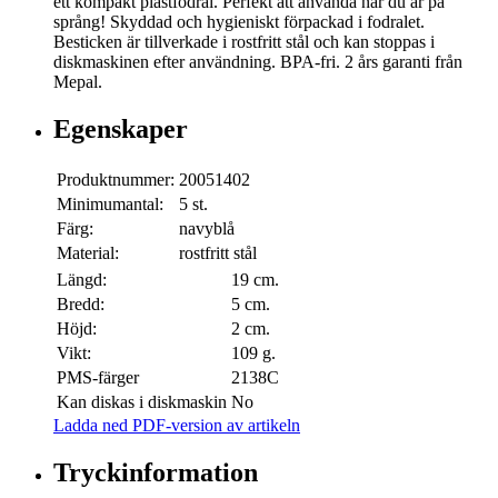
ett kompakt plastfodral. Perfekt att använda när du är på
språng! Skyddad och hygieniskt förpackad i fodralet.
Besticken är tillverkade i rostfritt stål och kan stoppas i
diskmaskinen efter användning. BPA-fri. 2 års garanti från
Mepal.
Egenskaper
Produktnummer:
20051402
Minimumantal:
5 st.
Färg:
navyblå
Material:
rostfritt stål
Längd:
19 cm.
Bredd:
5 cm.
Höjd:
2 cm.
Vikt:
109 g.
PMS-färger
2138C
Kan diskas i diskmaskin
No
Ladda ned PDF-version av artikeln
Tryckinformation