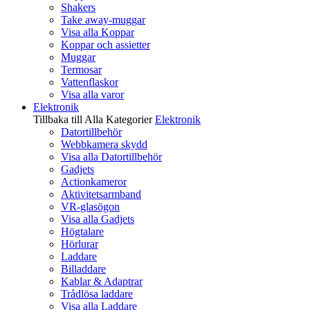
Shakers
Take away-muggar
Visa alla Koppar
Koppar och assietter
Muggar
Termosar
Vattenflaskor
Visa alla varor
Elektronik
Tillbaka till Alla Kategorier
Elektronik
Datortillbehör
Webbkamera skydd
Visa alla Datortillbehör
Gadjets
Actionkameror
Aktivitetsarmband
VR-glasögon
Visa alla Gadjets
Högtalare
Hörlurar
Laddare
Billaddare
Kablar & Adaptrar
Trådlösa laddare
Visa alla Laddare