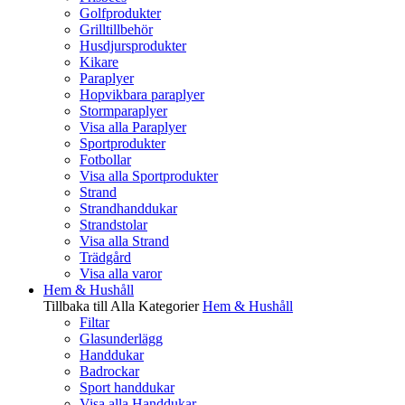
Golfprodukter
Grilltillbehör
Husdjursprodukter
Kikare
Paraplyer
Hopvikbara paraplyer
Stormparaplyer
Visa alla Paraplyer
Sportprodukter
Fotbollar
Visa alla Sportprodukter
Strand
Strandhanddukar
Strandstolar
Visa alla Strand
Trädgård
Visa alla varor
Hem & Hushåll
Tillbaka till Alla Kategorier
Hem & Hushåll
Filtar
Glasunderlägg
Handdukar
Badrockar
Sport handdukar
Visa alla Handdukar