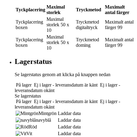
Maximal
Maximalt
Tyckplacering
Tryckmetod
storlek
antal färger
Maximal
Tyckplacering
Tryckmetod
Maximalt antal
storlek
50 x
boxen
digitaltryck
färger
99
10
Maximal
Tyckplacering
Tryckmetod
Maximalt antal
storlek
50 x
boxen
doming
färger
99
10
Lagerstatus
Se lagerstatus genom att klicka på knappen nedan
På lager
Ej i lager - leveransdatum är känt
Ej i lager -
leveransdatum okänt
Se lagerstatus
På lager
Ej i lager - leveransdatum är känt
Ej i lager -
leveransdatum okänt
Mintgrön
Laddar data
navyblå
Laddar data
Röd
Laddar data
Vit
Laddar data