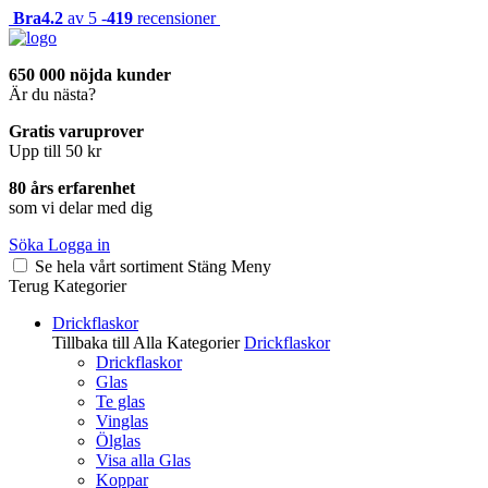
Bra
4.2
av 5 -
419
recensioner
650 000 nöjda kunder
Är du nästa?
Gratis varuprover
Upp till 50 kr
80 års erfarenhet
som vi delar med dig
Söka
Logga in
Se hela vårt sortiment
Stäng
Meny
Terug
Kategorier
Drickflaskor
Tillbaka till Alla Kategorier
Drickflaskor
Drickflaskor
Glas
Te glas
Vinglas
Ölglas
Visa alla Glas
Koppar