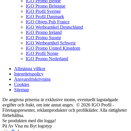
IGO Promo België
IGO Promo Belgique
IGO Profil Sverige
IGO Profil Danmark
IGO Objets Pub France
IGO Werbeartikel Deutschland
IGO Promo Ireland
IGO Promo Suomi
IGO Werbeartikel Schweiz
IGO Promo United Kingdom
IGO Profil Norge
IGO Promo Nederland
Allmänna villkor
Integritetspolicy
Ansvarsfriskrivning
Cookies
Sitemap
De angivna priserna är exklusive moms, eventuellt lagstadgade
avgifter och frakt, om inte annat anges. © 2026 IGO Profil -
Företagspresenter, reklamprodukter och profilkläder. Alla rättigheter
förbehållna.
Se produkten med din logga!
På
Av
Visa nu
Byt logotyp