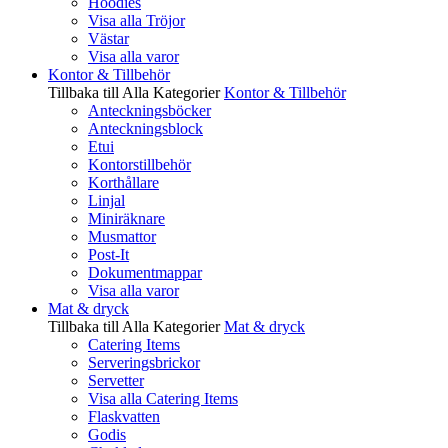
Hoodies
Visa alla Tröjor
Västar
Visa alla varor
Kontor & Tillbehör
Tillbaka till Alla Kategorier
Kontor & Tillbehör
Anteckningsböcker
Anteckningsblock
Etui
Kontorstillbehör
Korthållare
Linjal
Miniräknare
Musmattor
Post-It
Dokumentmappar
Visa alla varor
Mat & dryck
Tillbaka till Alla Kategorier
Mat & dryck
Catering Items
Serveringsbrickor
Servetter
Visa alla Catering Items
Flaskvatten
Godis