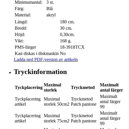
Minimumantal:
3 st.
Färg:
Blå
Material:
akryl
Längd:
180 cm.
Bredd:
30 cm.
Höjd:
0,30cm.
Vikt:
168 g.
PMS-färger
18-3918TCX
Kan diskas i diskmaskin
No
Ladda ned PDF-version av artikeln
Tryckinformation
Maximal
Maximalt
Tyckplacering
Tryckmetod
storlek
antal färger
Maximalt
Tyckplacering
Maximal
Tryckmetod
antal färger
artikel
storlek
50cm2
Patch pantone
99
Maximalt
Tyckplacering
Maximal
Tryckmetod
antal färger
artikel
storlek
75cm2
Patch pantone
99