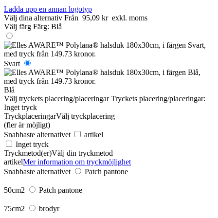
Ladda upp en annan logotyp
Välj dina alternativ
Från
95,09 kr
exkl. moms
Välj färg
Färg:
Blå
Svart
Blå
Välj tryckets placering/placeringar
Tryckets placering/placeringar:
Inget tryck
Tryckplaceringar
Välj tryckplacering
(fler är möjligt)
Snabbaste alternativet
artikel
Inget tryck
Tryckmetod(er)
Välj din tryckmetod
artikel
Mer information om tryckmöjlighet
Snabbaste alternativet
Patch pantone
50cm2
Patch pantone
75cm2
brodyr