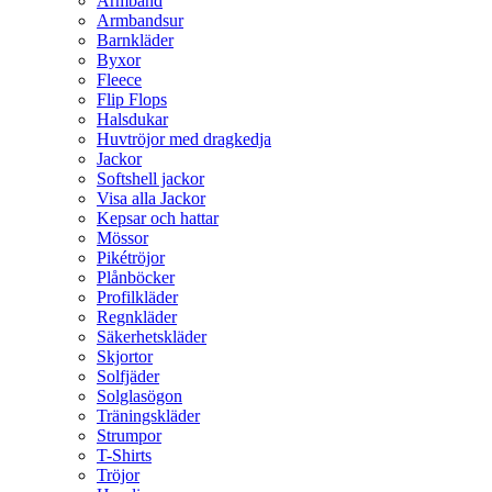
Armband
Armbandsur
Barnkläder
Byxor
Fleece
Flip Flops
Halsdukar
Huvtröjor med dragkedja
Jackor
Softshell jackor
Visa alla Jackor
Kepsar och hattar
Mössor
Pikétröjor
Plånböcker
Profilkläder
Regnkläder
Säkerhetskläder
Skjortor
Solfjäder
Solglasögon
Träningskläder
Strumpor
T-Shirts
Tröjor