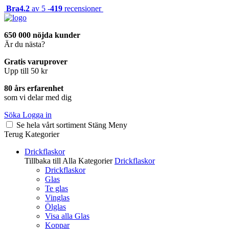
Bra
4.2
av 5 -
419
recensioner
650 000 nöjda kunder
Är du nästa?
Gratis varuprover
Upp till 50 kr
80 års erfarenhet
som vi delar med dig
Söka
Logga in
Se hela vårt sortiment
Stäng
Meny
Terug
Kategorier
Drickflaskor
Tillbaka till Alla Kategorier
Drickflaskor
Drickflaskor
Glas
Te glas
Vinglas
Ölglas
Visa alla Glas
Koppar