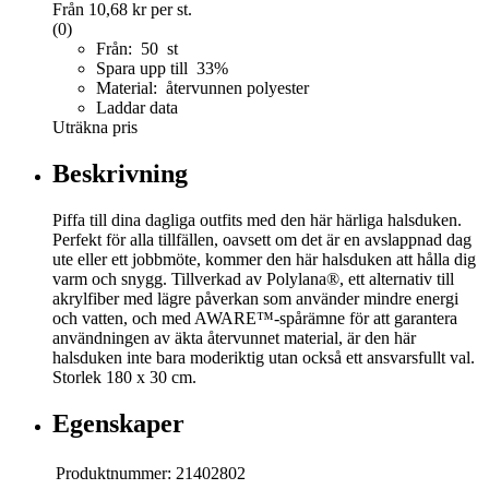
Från
10,68 kr
per st.
(0)
Från: 50 st
Spara upp till 33%
Material: återvunnen polyester
Laddar data
Uträkna pris
Beskrivning
Piffa till dina dagliga outfits med den här härliga halsduken.
Perfekt för alla tillfällen, oavsett om det är en avslappnad dag
ute eller ett jobbmöte, kommer den här halsduken att hålla dig
varm och snygg. Tillverkad av Polylana®, ett alternativ till
akrylfiber med lägre påverkan som använder mindre energi
och vatten, och med AWARE™-spårämne för att garantera
användningen av äkta återvunnet material, är den här
halsduken inte bara moderiktig utan också ett ansvarsfullt val.
Storlek 180 x 30 cm.
Egenskaper
Produktnummer:
21402802