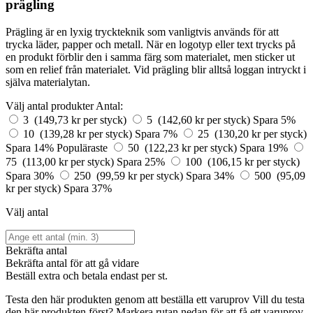
prägling
Prägling är en lyxig tryckteknik som vanligtvis används för att
trycka läder, papper och metall. När en logotyp eller text trycks på
en produkt förblir den i samma färg som materialet, men sticker ut
som en relief från materialet. Vid prägling blir alltså loggan intryckt i
själva materialytan.
Välj antal produkter
Antal:
3 (149,73 kr per styck)
5 (142,60 kr per styck)
Spara 5%
10 (139,28 kr per styck)
Spara 7%
25 (130,20 kr per styck)
Spara 14%
Populäraste
50 (122,23 kr per styck)
Spara 19%
75 (113,00 kr per styck)
Spara 25%
100 (106,15 kr per styck)
Spara 30%
250 (99,59 kr per styck)
Spara 34%
500 (95,09
kr per styck)
Spara 37%
Välj antal
Bekräfta antal
Bekräfta antal för att gå vidare
Beställ
extra och betala endast
per st.
Testa den här produkten genom att beställa ett varuprov
Vill du testa
den här produkten först? Markera rutan nedan för att få ett varuprov.