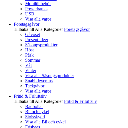
Mobiltillbehör
Powerbanks
USB
Visa alla varor
Företagsgåvor
Tillbaka till Alla Kategorier
Företagsgåvor
Gåvoset
Present ideer
Säsongsprodukter
Höst
Påsk
Sommar
Vår
Vinter
Visa alla Säsongsprodukter
Snabb leverans
Tackgåvor
Visa alla varor
Fritid & Friluftsliv
Tillbaka till Alla Kategorier
Fritid & Friluftsliv
Badbollar
Bil och cykel
Stolsskydd
Visa alla Bil och cykel
Frisbees