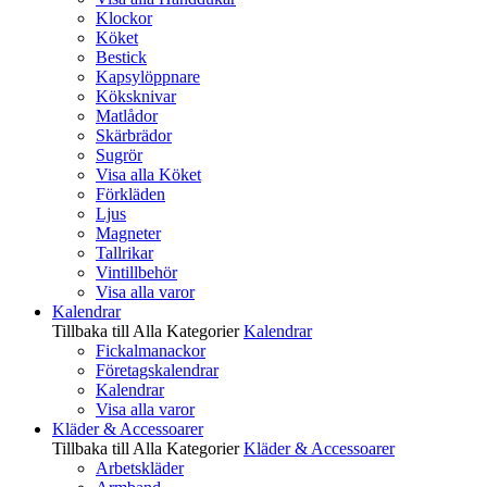
Klockor
Köket
Bestick
Kapsylöppnare
Köksknivar
Matlådor
Skärbrädor
Sugrör
Visa alla Köket
Förkläden
Ljus
Magneter
Tallrikar
Vintillbehör
Visa alla varor
Kalendrar
Tillbaka till Alla Kategorier
Kalendrar
Fickalmanackor
Företagskalendrar
Kalendrar
Visa alla varor
Kläder & Accessoarer
Tillbaka till Alla Kategorier
Kläder & Accessoarer
Arbetskläder