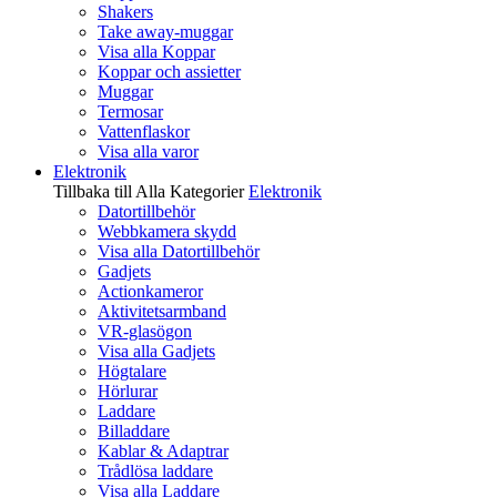
Shakers
Take away-muggar
Visa alla Koppar
Koppar och assietter
Muggar
Termosar
Vattenflaskor
Visa alla varor
Elektronik
Tillbaka till Alla Kategorier
Elektronik
Datortillbehör
Webbkamera skydd
Visa alla Datortillbehör
Gadjets
Actionkameror
Aktivitetsarmband
VR-glasögon
Visa alla Gadjets
Högtalare
Hörlurar
Laddare
Billaddare
Kablar & Adaptrar
Trådlösa laddare
Visa alla Laddare