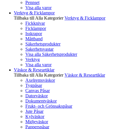
Pennset
Visa alla varor
Verktyg & Ficklampor
Tillbaka till Alla Kategorier
Verktyg & Ficklampor
Fickknivar
Ficklampor
Isskrapor
Måttband
Säkerhetsprodukter
Sakerhetsvastar
Visa alla Säkerhetsprodukter
Verktyg
Visa alla varor
Väskor & Researtiklar
Tillbaka till Alla Kategorier
Väskor & Researtiklar
Axelremsväskor
Tygpåsar
Canvas Påsar
Datorväskor
Dokumentväskor
Frukt- och Grönsakspåsar
Jute Påsar
Kylväskor
Midjeväskor
Papperspåsar