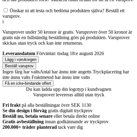
Önskar ni att testa och bedöma produkten själva? Beställ ett
varuprov.
i
Varuprover under 50 kronor är gratis. Varuprover över 50 kronor är
gratis när en fullständig beställning görs på produkten. Varuprover
skickas utan tryck och kan inte returneras.
Leveransdatum
Förväntat: tisdag 18:e augusti 2026
Lägg i varukorgen
Beställ varuprov
Ingen färg har valts
Antal har ännu inte angetts
Tryckplacering har
inte ännu valts
Fraktmetod har ännu inte valts
Få en icke-bindande offert
Du kan ladda upp din logotyp i kundvagnen
Varuprover levereras alltid utan tryck
Fri frakt
på alla beställningar över SEK 1130
Se din design i förväg
gratis digitalt tryckprov
Beställ nu, betala senare
eller betala direkt online
Gratis avbeställning
innan godkännande av tryckprov
200.000+
träder planterad
tack vare dig