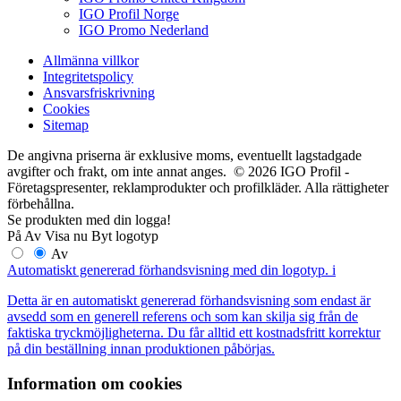
IGO Profil Norge
IGO Promo Nederland
Allmänna villkor
Integritetspolicy
Ansvarsfriskrivning
Cookies
Sitemap
De angivna priserna är exklusive moms, eventuellt lagstadgade
avgifter och frakt, om inte annat anges. © 2026 IGO Profil -
Företagspresenter, reklamprodukter och profilkläder. Alla rättigheter
förbehållna.
Se produkten med din logga!
På
Av
Visa nu
Byt logotyp
Av
Automatiskt genererad förhandsvisning med din logotyp.
i
Detta är en automatiskt genererad förhandsvisning som endast är
avsedd som en generell referens och som kan skilja sig från de
faktiska tryckmöjligheterna. Du får alltid ett kostnadsfritt korrektur
på din beställning innan produktionen påbörjas.
Information om cookies