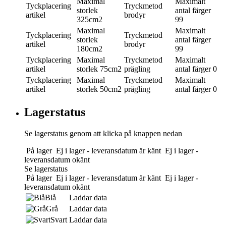
Maximal
Maximalt
Tyckplacering
Tryckmetod
storlek
antal färger
artikel
brodyr
325cm2
99
Maximal
Maximalt
Tyckplacering
Tryckmetod
storlek
antal färger
artikel
brodyr
180cm2
99
Tyckplacering
Maximal
Tryckmetod
Maximalt
artikel
storlek
75cm2
prägling
antal färger
0
Tyckplacering
Maximal
Tryckmetod
Maximalt
artikel
storlek
50cm2
prägling
antal färger
0
Lagerstatus
Se lagerstatus genom att klicka på knappen nedan
På lager
Ej i lager - leveransdatum är känt
Ej i lager -
leveransdatum okänt
Se lagerstatus
På lager
Ej i lager - leveransdatum är känt
Ej i lager -
leveransdatum okänt
Blå
Laddar data
Grå
Laddar data
Svart
Laddar data