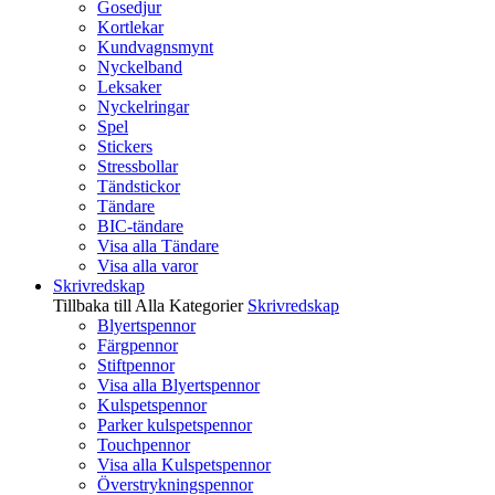
Gosedjur
Kortlekar
Kundvagnsmynt
Nyckelband
Leksaker
Nyckelringar
Spel
Stickers
Stressbollar
Tändstickor
Tändare
BIC-tändare
Visa alla Tändare
Visa alla varor
Skrivredskap
Tillbaka till Alla Kategorier
Skrivredskap
Blyertspennor
Färgpennor
Stiftpennor
Visa alla Blyertspennor
Kulspetspennor
Parker kulspetspennor
Touchpennor
Visa alla Kulspetspennor
Överstrykningspennor