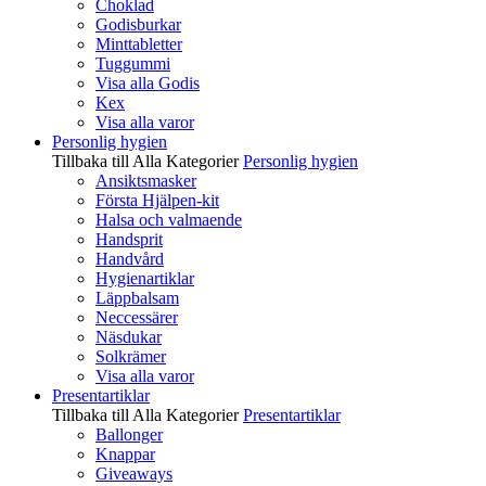
Choklad
Godisburkar
Minttabletter
Tuggummi
Visa alla Godis
Kex
Visa alla varor
Personlig hygien
Tillbaka till Alla Kategorier
Personlig hygien
Ansiktsmasker
Första Hjälpen-kit
Halsa och valmaende
Handsprit
Handvård
Hygienartiklar
Läppbalsam
Neccessärer
Näsdukar
Solkrämer
Visa alla varor
Presentartiklar
Tillbaka till Alla Kategorier
Presentartiklar
Ballonger
Knappar
Giveaways