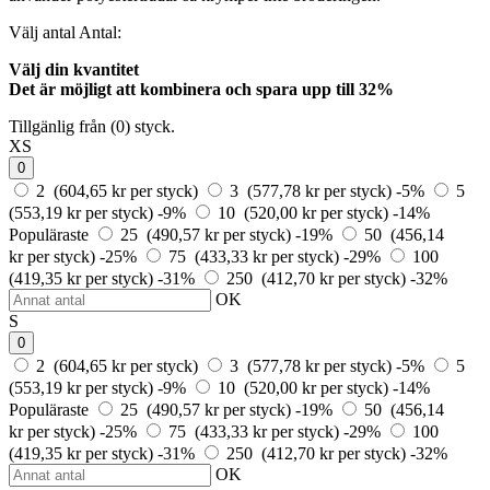
Välj antal
Antal:
Välj din kvantitet
Det är möjligt att kombinera och
spara upp till 32%
Tillgänlig från (0) styck.
XS
0
2 (604,65 kr per styck)
3 (577,78 kr per styck)
-5%
5
(553,19 kr per styck)
-9%
10 (520,00 kr per styck)
-14%
Populäraste
25 (490,57 kr per styck)
-19%
50 (456,14
kr per styck)
-25%
75 (433,33 kr per styck)
-29%
100
(419,35 kr per styck)
-31%
250 (412,70 kr per styck)
-32%
OK
S
0
2 (604,65 kr per styck)
3 (577,78 kr per styck)
-5%
5
(553,19 kr per styck)
-9%
10 (520,00 kr per styck)
-14%
Populäraste
25 (490,57 kr per styck)
-19%
50 (456,14
kr per styck)
-25%
75 (433,33 kr per styck)
-29%
100
(419,35 kr per styck)
-31%
250 (412,70 kr per styck)
-32%
OK