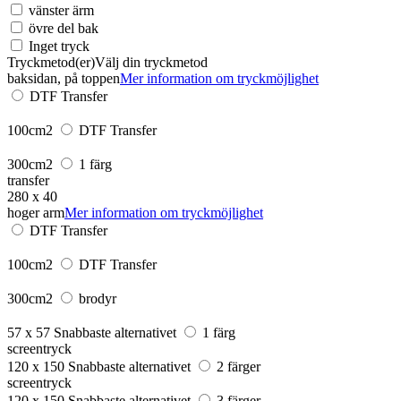
vänster ärm
övre del bak
Inget tryck
Tryckmetod(er)
Välj din tryckmetod
baksidan, på toppen
Mer information om tryckmöjlighet
DTF Transfer
100cm2
DTF Transfer
300cm2
1 färg
transfer
280 x 40
hoger arm
Mer information om tryckmöjlighet
DTF Transfer
100cm2
DTF Transfer
300cm2
brodyr
57 x 57
Snabbaste alternativet
1 färg
screentryck
120 x 150
Snabbaste alternativet
2 färger
screentryck
120 x 150
Snabbaste alternativet
3 färger