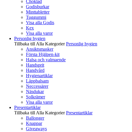
Choklad
Godisburkar
Minttabletter
Tuggummi
Visa alla Godis
Kex
Visa alla varor
Personlig hygien
Tillbaka till Alla Kategorier
Personlig hygien
Ansiktsmasker
Första Hjälpen-kit
Halsa och valmaende
Handsprit
Handvård
Hygienartiklar
Läppbalsam
Neccessärer
Näsdukar
Solkrämer
Visa alla varor
Presentartiklar
Tillbaka till Alla Kategorier
Presentartiklar
Ballonger
Knappar
Giveaways