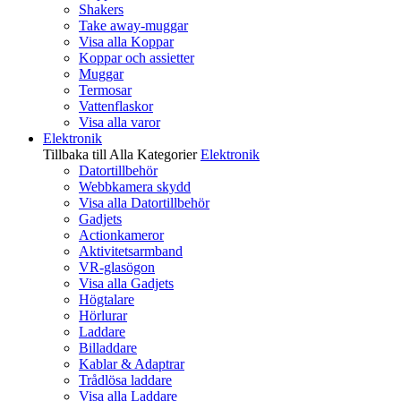
Shakers
Take away-muggar
Visa alla Koppar
Koppar och assietter
Muggar
Termosar
Vattenflaskor
Visa alla varor
Elektronik
Tillbaka till Alla Kategorier
Elektronik
Datortillbehör
Webbkamera skydd
Visa alla Datortillbehör
Gadjets
Actionkameror
Aktivitetsarmband
VR-glasögon
Visa alla Gadjets
Högtalare
Hörlurar
Laddare
Billaddare
Kablar & Adaptrar
Trådlösa laddare
Visa alla Laddare