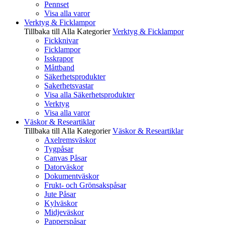
Pennset
Visa alla varor
Verktyg & Ficklampor
Tillbaka till Alla Kategorier
Verktyg & Ficklampor
Fickknivar
Ficklampor
Isskrapor
Måttband
Säkerhetsprodukter
Sakerhetsvastar
Visa alla Säkerhetsprodukter
Verktyg
Visa alla varor
Väskor & Researtiklar
Tillbaka till Alla Kategorier
Väskor & Researtiklar
Axelremsväskor
Tygpåsar
Canvas Påsar
Datorväskor
Dokumentväskor
Frukt- och Grönsakspåsar
Jute Påsar
Kylväskor
Midjeväskor
Papperspåsar