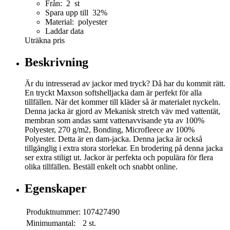
Från: 2 st
Spara upp till 32%
Material: polyester
Laddar data
Uträkna pris
Beskrivning
Är du intresserad av jackor med tryck? Då har du kommit rätt.
En tryckt Maxson softshelljacka dam är perfekt för alla
tillfällen. När det kommer till kläder så är materialet nyckeln.
Denna jacka är gjord av Mekanisk stretch väv med vattentät,
membran som andas samt vattenavvisande yta av 100%
Polyester, 270 g/m2, Bonding, Microfleece av 100%
Polyester. Detta är en dam-jacka. Denna jacka är också
tillgänglig i extra stora storlekar. En brodering på denna jacka
ser extra stiligt ut. Jackor är perfekta och populära för flera
olika tillfällen. Beställ enkelt och snabbt online.
Egenskaper
Produktnummer:
107427490
Minimumantal:
2 st.