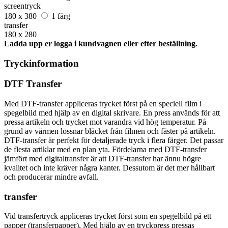
screentryck
180 x 380
1 färg
transfer
180 x 280
Ladda upp er logga i kundvagnen eller efter beställning.
Tryckinformation
DTF Transfer
Med DTF-transfer appliceras trycket först på en speciell film i
spegelbild med hjälp av en digital skrivare. En press används för att
pressa artikeln och trycket mot varandra vid hög temperatur. På
grund av värmen lossnar bläcket från filmen och fäster på artikeln.
DTF-transfer är perfekt för detaljerade tryck i flera färger. Det passar
de flesta artiklar med en plan yta. Fördelarna med DTF-transfer
jämfört med digitaltransfer är att DTF-transfer har ännu högre
kvalitet och inte kräver några kanter. Dessutom är det mer hållbart
och producerar mindre avfall.
transfer
Vid transfertryck appliceras trycket först som en spegelbild på ett
papper (transferpapper). Med hjälp av en tryckpress pressas