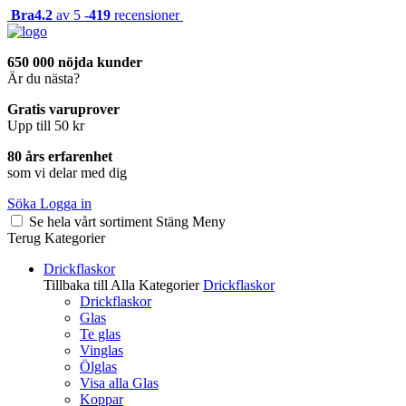
Bra
4.2
av 5 -
419
recensioner
650 000 nöjda kunder
Är du nästa?
Gratis varuprover
Upp till 50 kr
80 års erfarenhet
som vi delar med dig
Söka
Logga in
Se hela vårt sortiment
Stäng
Meny
Terug
Kategorier
Drickflaskor
Tillbaka till Alla Kategorier
Drickflaskor
Drickflaskor
Glas
Te glas
Vinglas
Ölglas
Visa alla Glas
Koppar