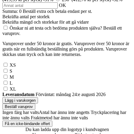
OK
Summa:
0
Beställ
extra och betala endast
per st.
Bekräfta antal per storlek
Bekräfta mängd och storlekar för att gå vidare
Önskar ni att testa och bedöma produkten själva? Beställ ett
varuprov.
Varuprover under 50 kronor är gratis. Varuprover över 50 kronor är
gratis när en fullständig beställning görs på produkten. Varuprover
skickas utan tryck och kan inte returneras.
XS
S
M
L
XL
Leveransdatum
Förväntat: måndag 24:e augusti 2026
Lägg i varukorgen
Beställ varuprov
Ingen färg har valts
Antal har ännu inte angetts
Tryckplacering har
inte ännu valts
Fraktmetod har ännu inte valts
Få en icke-bindande offert
Du kan ladda upp din logotyp i kundvagnen