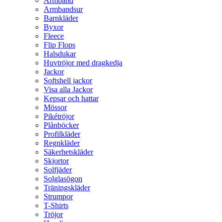
Armband
Armbandsur
Barnkläder
Byxor
Fleece
Flip Flops
Halsdukar
Huvtröjor med dragkedja
Jackor
Softshell jackor
Visa alla Jackor
Kepsar och hattar
Mössor
Pikétröjor
Plånböcker
Profilkläder
Regnkläder
Säkerhetskläder
Skjortor
Solfjäder
Solglasögon
Träningskläder
Strumpor
T-Shirts
Tröjor