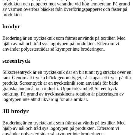
produkten och papperet mot varandra vid hög temperatur. På grund
av värmen överförs bläcket från överföringspapperet och fäster på
produkten.
brodyr
Brodering är en tryckteknik som främst används på textilier. Med
hjälp av nål och tråd sys logotypen på produkten. Eftersom vi
använder polyestertrådar så krymper inte broderingen.
screentryck
Silkscreentryck är en tryckteknik där en bit tunnt tyg sträcks över en
ram. Genom att trycka bläck genom tyget, så skapas ett tryck på din
produkt. Screentryck är en tryckteknik som används för både
grafiska ändamål och industri. Uppmärksamhet! Screentryck
omkring: På grund av tryckmaskinens rotation är placeringen av
logotypen inte alltid likvärdig för alla artiklar.
3D brodyr
Brodering är en tryckteknik som främst används på textilier. Med
hjälp av nål och tråd sys logotypen på produkten. Eftersom vi
använder polyestertrådar så krymper inte broderingen.