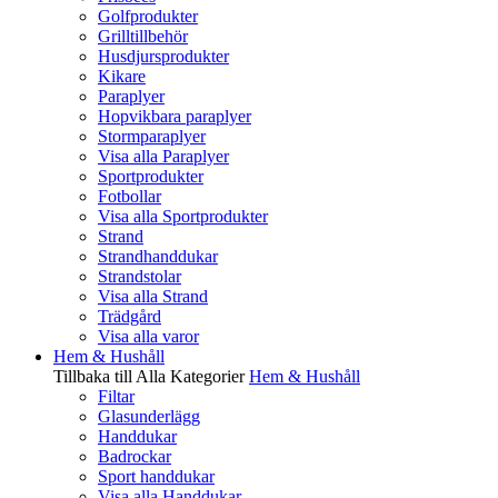
Golfprodukter
Grilltillbehör
Husdjursprodukter
Kikare
Paraplyer
Hopvikbara paraplyer
Stormparaplyer
Visa alla Paraplyer
Sportprodukter
Fotbollar
Visa alla Sportprodukter
Strand
Strandhanddukar
Strandstolar
Visa alla Strand
Trädgård
Visa alla varor
Hem & Hushåll
Tillbaka till Alla Kategorier
Hem & Hushåll
Filtar
Glasunderlägg
Handdukar
Badrockar
Sport handdukar
Visa alla Handdukar