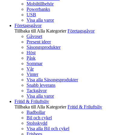
Mobiltillbehör
Powerbanks
USB
Visa alla varor
Företagsgåvor
Tillbaka till Alla Kategorier
Företagsgåvor
Gåvoset
Present ideer
Säsongsprodukter
Höst
Påsk
Sommar
Vår
Vinter
Visa alla Säsongsprodukter
Snabb leverans
Tackgåvor
Visa alla varor
Fritid & Friluftsliv
Tillbaka till Alla Kategorier
Fritid & Friluftsliv
Badbollar
Bil och cykel
Stolsskydd
Visa alla Bil och cykel
Frisbees