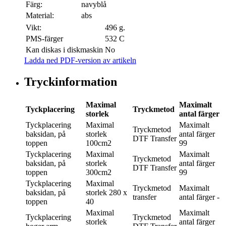
Färg:
navyblå
Material:
abs
Vikt:
496 g.
PMS-färger
532 C
Kan diskas i diskmaskin
No
Ladda ned PDF-version av artikeln
Tryckinformation
Maximal
Maximalt
Tyckplacering
Tryckmetod
storlek
antal färger
Tyckplacering
Maximal
Maximalt
Tryckmetod
baksidan, på
storlek
antal färger
DTF Transfer
toppen
100cm2
99
Tyckplacering
Maximal
Maximalt
Tryckmetod
baksidan, på
storlek
antal färger
DTF Transfer
toppen
300cm2
99
Tyckplacering
Maximal
Tryckmetod
Maximalt
baksidan, på
storlek
280 x
transfer
antal färger
-
toppen
40
Maximal
Maximalt
Tyckplacering
Tryckmetod
storlek
antal färger