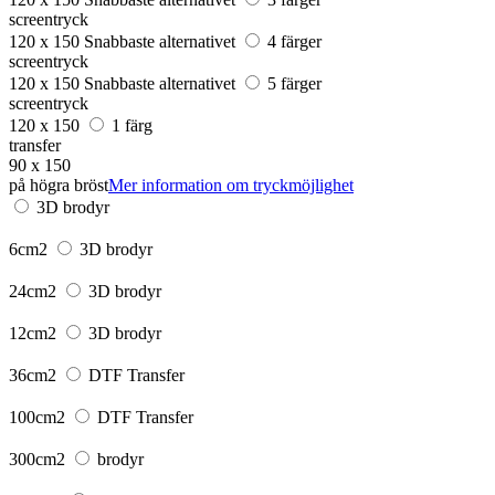
screentryck
120 x 150
Snabbaste alternativet
4 färger
screentryck
120 x 150
Snabbaste alternativet
5 färger
screentryck
120 x 150
1 färg
transfer
90 x 150
på högra bröst
Mer information om tryckmöjlighet
3D brodyr
6cm2
3D brodyr
24cm2
3D brodyr
12cm2
3D brodyr
36cm2
DTF Transfer
100cm2
DTF Transfer
300cm2
brodyr