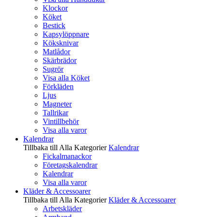
Klockor
Köket
Bestick
Kapsylöppnare
Köksknivar
Matlådor
Skärbrädor
Sugrör
Visa alla Köket
Förkläden
Ljus
Magneter
Tallrikar
Vintillbehör
Visa alla varor
Kalendrar
Tillbaka till Alla Kategorier
Kalendrar
Fickalmanackor
Företagskalendrar
Kalendrar
Visa alla varor
Kläder & Accessoarer
Tillbaka till Alla Kategorier
Kläder & Accessoarer
Arbetskläder