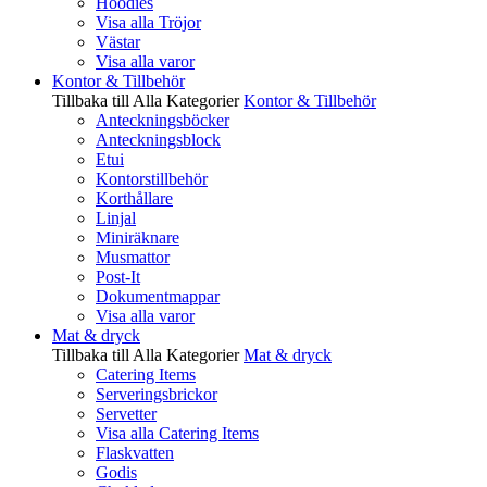
Hoodies
Visa alla Tröjor
Västar
Visa alla varor
Kontor & Tillbehör
Tillbaka till Alla Kategorier
Kontor & Tillbehör
Anteckningsböcker
Anteckningsblock
Etui
Kontorstillbehör
Korthållare
Linjal
Miniräknare
Musmattor
Post-It
Dokumentmappar
Visa alla varor
Mat & dryck
Tillbaka till Alla Kategorier
Mat & dryck
Catering Items
Serveringsbrickor
Servetter
Visa alla Catering Items
Flaskvatten
Godis