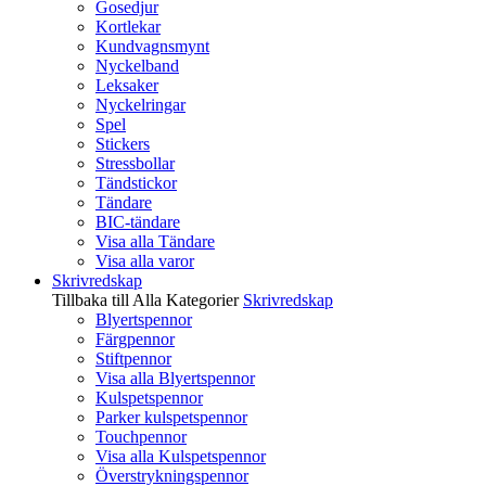
Gosedjur
Kortlekar
Kundvagnsmynt
Nyckelband
Leksaker
Nyckelringar
Spel
Stickers
Stressbollar
Tändstickor
Tändare
BIC-tändare
Visa alla Tändare
Visa alla varor
Skrivredskap
Tillbaka till Alla Kategorier
Skrivredskap
Blyertspennor
Färgpennor
Stiftpennor
Visa alla Blyertspennor
Kulspetspennor
Parker kulspetspennor
Touchpennor
Visa alla Kulspetspennor
Överstrykningspennor