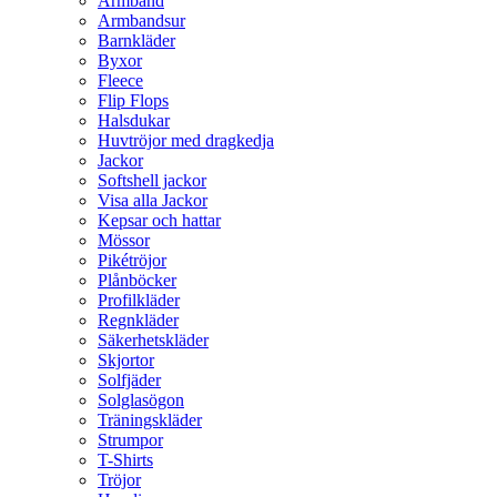
Armband
Armbandsur
Barnkläder
Byxor
Fleece
Flip Flops
Halsdukar
Huvtröjor med dragkedja
Jackor
Softshell jackor
Visa alla Jackor
Kepsar och hattar
Mössor
Pikétröjor
Plånböcker
Profilkläder
Regnkläder
Säkerhetskläder
Skjortor
Solfjäder
Solglasögon
Träningskläder
Strumpor
T-Shirts
Tröjor