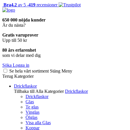
Bra
4.2
av 5 -
419
recensioner
650 000 nöjda kunder
Är du nästa?
Gratis varuprover
Upp till 50 kr
80 års erfarenhet
som vi delar med dig
Söka
Logga in
Se hela vårt sortiment
Stäng
Meny
Terug
Kategorier
Drickflaskor
Tillbaka till Alla Kategorier
Drickflaskor
Drickflaskor
Glas
Te glas
Vinglas
Ölglas
Visa alla Glas
Koppar