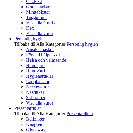
Choklad
Godisburkar
Minttabletter
Tuggummi
Visa alla Godis
Kex
Visa alla varor
Personlig hygien
Tillbaka till Alla Kategorier
Personlig hygien
Ansiktsmasker
Första Hjälpen-kit
Halsa och valmaende
Handsprit
Handvård
Hygienartiklar
Läppbalsam
Neccessärer
Näsdukar
Solkrämer
Visa alla varor
Presentartiklar
Tillbaka till Alla Kategorier
Presentartiklar
Ballonger
Knappar
Giveaways