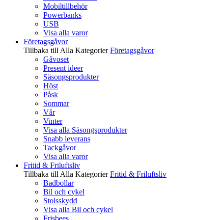
Mobiltillbehör
Powerbanks
USB
Visa alla varor
Företagsgåvor
Tillbaka till Alla Kategorier
Företagsgåvor
Gåvoset
Present ideer
Säsongsprodukter
Höst
Påsk
Sommar
Vår
Vinter
Visa alla Säsongsprodukter
Snabb leverans
Tackgåvor
Visa alla varor
Fritid & Friluftsliv
Tillbaka till Alla Kategorier
Fritid & Friluftsliv
Badbollar
Bil och cykel
Stolsskydd
Visa alla Bil och cykel
Frisbees