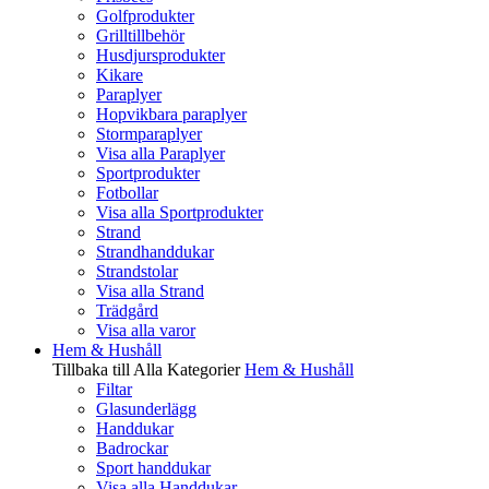
Golfprodukter
Grilltillbehör
Husdjursprodukter
Kikare
Paraplyer
Hopvikbara paraplyer
Stormparaplyer
Visa alla Paraplyer
Sportprodukter
Fotbollar
Visa alla Sportprodukter
Strand
Strandhanddukar
Strandstolar
Visa alla Strand
Trädgård
Visa alla varor
Hem & Hushåll
Tillbaka till Alla Kategorier
Hem & Hushåll
Filtar
Glasunderlägg
Handdukar
Badrockar
Sport handdukar
Visa alla Handdukar