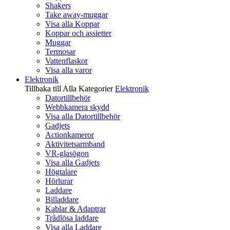
Shakers
Take away-muggar
Visa alla Koppar
Koppar och assietter
Muggar
Termosar
Vattenflaskor
Visa alla varor
Elektronik
Tillbaka till Alla Kategorier
Elektronik
Datortillbehör
Webbkamera skydd
Visa alla Datortillbehör
Gadjets
Actionkameror
Aktivitetsarmband
VR-glasögon
Visa alla Gadjets
Högtalare
Hörlurar
Laddare
Billaddare
Kablar & Adaptrar
Trådlösa laddare
Visa alla Laddare