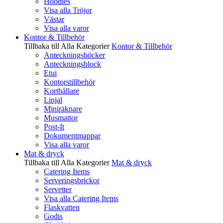
Hoodies
Visa alla Tröjor
Västar
Visa alla varor
Kontor & Tillbehör
Tillbaka till Alla Kategorier
Kontor & Tillbehör
Anteckningsböcker
Anteckningsblock
Etui
Kontorstillbehör
Korthållare
Linjal
Miniräknare
Musmattor
Post-It
Dokumentmappar
Visa alla varor
Mat & dryck
Tillbaka till Alla Kategorier
Mat & dryck
Catering Items
Serveringsbrickor
Servetter
Visa alla Catering Items
Flaskvatten
Godis