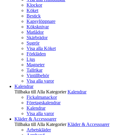
Klockor
Köket
Bestick
Kapsylöppnare
Köksknivar
Matlådor
Skärbrädor
Sugrör
Visa alla Köket
Förkläden
Ljus
Magneter
Tallrikar
Vintillbehör
Visa alla varor
Kalendrar
Tillbaka till Alla Kategorier
Kalendrar
Fickalmanackor
Företagskalendrar
Kalendrar
Visa alla varor
Kläder & Accessoarer
Tillbaka till Alla Kategorier
Kläder & Accessoarer
Arbetskläder