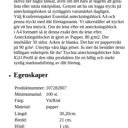
skriva ner några tankar, även om det bara är dagens att göra-
lista eller nästa inköpslista. Genom att ha sin logga tryckt på
anteckningsboken så synliggörs varumärket dagligen.
Välj Konferenspaket Essential anteckningsblock A4 och
penna tryckt med ditt företagsnamn. Vi säkerställer att trycket
gör ett bra intryck. Om du letar efter ett anteckningsblock
i A4 formatet så är denna exakt den du letar efter.
Anteckningsblocket är gjort av Papper, 80 g/m2. Det
innehåller 50 sidor. Arken är blanka. Det har en pappersvikt
på 90 g/m². Utnyttja våra låga priser. Ju mer du beställer desto
billligare enhetspris får du! Tryckta anteckningsböcker från
IGO Profil är den rätta produkten för en billig och starkt
synlig marknadsföring av ditt företag.
Egenskaper
Produktnummer:
107282007
Minimumantal:
100 st.
Färg:
Vit/Röd
Material:
papper
Längd:
30,20cm.
Bredd:
21 cm.
Höjd:
1 cm.