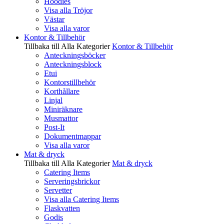
Hoodies
Visa alla Tröjor
Västar
Visa alla varor
Kontor & Tillbehör
Tillbaka till Alla Kategorier
Kontor & Tillbehör
Anteckningsböcker
Anteckningsblock
Etui
Kontorstillbehör
Korthållare
Linjal
Miniräknare
Musmattor
Post-It
Dokumentmappar
Visa alla varor
Mat & dryck
Tillbaka till Alla Kategorier
Mat & dryck
Catering Items
Serveringsbrickor
Servetter
Visa alla Catering Items
Flaskvatten
Godis