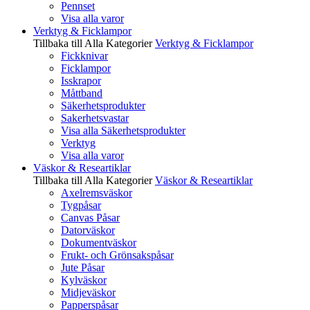
Pennset
Visa alla varor
Verktyg & Ficklampor
Tillbaka till Alla Kategorier
Verktyg & Ficklampor
Fickknivar
Ficklampor
Isskrapor
Måttband
Säkerhetsprodukter
Sakerhetsvastar
Visa alla Säkerhetsprodukter
Verktyg
Visa alla varor
Väskor & Researtiklar
Tillbaka till Alla Kategorier
Väskor & Researtiklar
Axelremsväskor
Tygpåsar
Canvas Påsar
Datorväskor
Dokumentväskor
Frukt- och Grönsakspåsar
Jute Påsar
Kylväskor
Midjeväskor
Papperspåsar