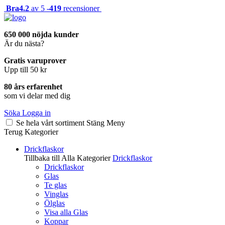
Bra
4.2
av 5 -
419
recensioner
650 000 nöjda kunder
Är du nästa?
Gratis varuprover
Upp till 50 kr
80 års erfarenhet
som vi delar med dig
Söka
Logga in
Se hela vårt sortiment
Stäng
Meny
Terug
Kategorier
Drickflaskor
Tillbaka till Alla Kategorier
Drickflaskor
Drickflaskor
Glas
Te glas
Vinglas
Ölglas
Visa alla Glas
Koppar