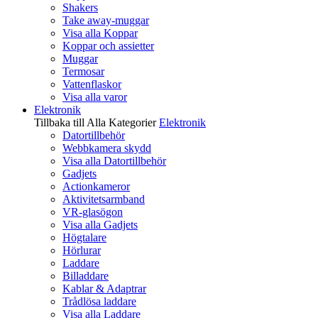
Shakers
Take away-muggar
Visa alla Koppar
Koppar och assietter
Muggar
Termosar
Vattenflaskor
Visa alla varor
Elektronik
Tillbaka till Alla Kategorier
Elektronik
Datortillbehör
Webbkamera skydd
Visa alla Datortillbehör
Gadjets
Actionkameror
Aktivitetsarmband
VR-glasögon
Visa alla Gadjets
Högtalare
Hörlurar
Laddare
Billaddare
Kablar & Adaptrar
Trådlösa laddare
Visa alla Laddare