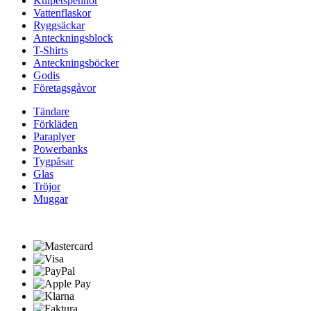
Kulpetspennor
Vattenflaskor
Ryggsäckar
Anteckningsblock
T-Shirts
Anteckningsböcker
Godis
Företagsgåvor
Tändare
Förkläden
Paraplyer
Powerbanks
Tygpåsar
Glas
Tröjor
Muggar