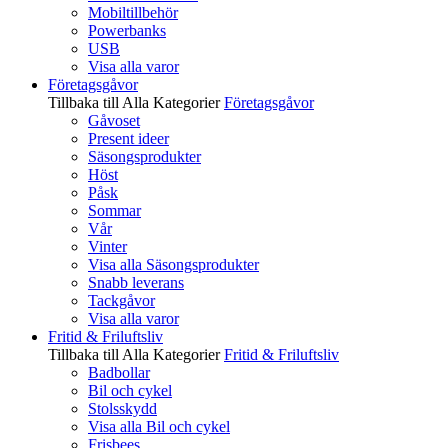
Mobiltillbehör
Powerbanks
USB
Visa alla varor
Företagsgåvor
Tillbaka till Alla Kategorier
Företagsgåvor
Gåvoset
Present ideer
Säsongsprodukter
Höst
Påsk
Sommar
Vår
Vinter
Visa alla Säsongsprodukter
Snabb leverans
Tackgåvor
Visa alla varor
Fritid & Friluftsliv
Tillbaka till Alla Kategorier
Fritid & Friluftsliv
Badbollar
Bil och cykel
Stolsskydd
Visa alla Bil och cykel
Frisbees