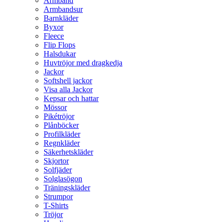
Armband
Armbandsur
Barnkläder
Byxor
Fleece
Flip Flops
Halsdukar
Huvtröjor med dragkedja
Jackor
Softshell jackor
Visa alla Jackor
Kepsar och hattar
Mössor
Pikétröjor
Plånböcker
Profilkläder
Regnkläder
Säkerhetskläder
Skjortor
Solfjäder
Solglasögon
Träningskläder
Strumpor
T-Shirts
Tröjor