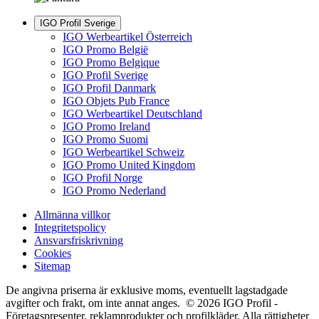
IGO Profil Sverige
IGO Werbeartikel Österreich
IGO Promo België
IGO Promo Belgique
IGO Profil Sverige
IGO Profil Danmark
IGO Objets Pub France
IGO Werbeartikel Deutschland
IGO Promo Ireland
IGO Promo Suomi
IGO Werbeartikel Schweiz
IGO Promo United Kingdom
IGO Profil Norge
IGO Promo Nederland
Allmänna villkor
Integritetspolicy
Ansvarsfriskrivning
Cookies
Sitemap
De angivna priserna är exklusive moms, eventuellt lagstadgade
avgifter och frakt, om inte annat anges. © 2026 IGO Profil -
Företagspresenter, reklamprodukter och profilkläder. Alla rättigheter