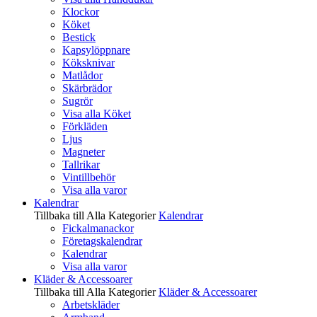
Klockor
Köket
Bestick
Kapsylöppnare
Köksknivar
Matlådor
Skärbrädor
Sugrör
Visa alla Köket
Förkläden
Ljus
Magneter
Tallrikar
Vintillbehör
Visa alla varor
Kalendrar
Tillbaka till Alla Kategorier
Kalendrar
Fickalmanackor
Företagskalendrar
Kalendrar
Visa alla varor
Kläder & Accessoarer
Tillbaka till Alla Kategorier
Kläder & Accessoarer
Arbetskläder