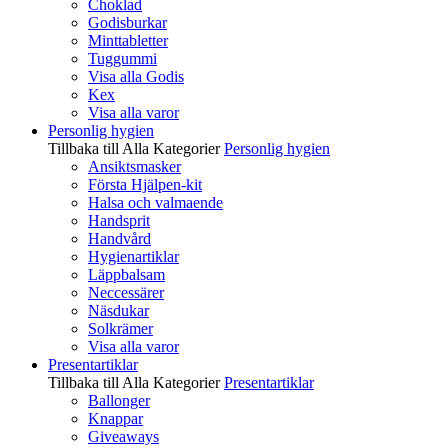
Choklad
Godisburkar
Minttabletter
Tuggummi
Visa alla Godis
Kex
Visa alla varor
Personlig hygien
Tillbaka till Alla Kategorier
Personlig hygien
Ansiktsmasker
Första Hjälpen-kit
Halsa och valmaende
Handsprit
Handvård
Hygienartiklar
Läppbalsam
Neccessärer
Näsdukar
Solkrämer
Visa alla varor
Presentartiklar
Tillbaka till Alla Kategorier
Presentartiklar
Ballonger
Knappar
Giveaways