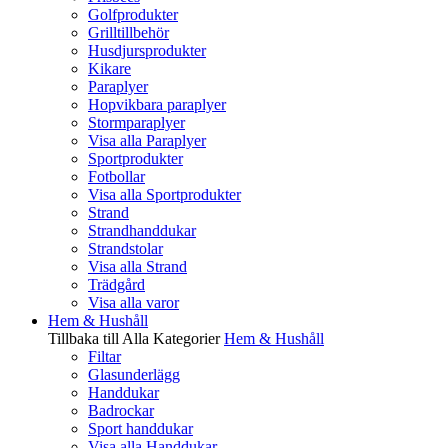
Golfprodukter
Grilltillbehör
Husdjursprodukter
Kikare
Paraplyer
Hopvikbara paraplyer
Stormparaplyer
Visa alla Paraplyer
Sportprodukter
Fotbollar
Visa alla Sportprodukter
Strand
Strandhanddukar
Strandstolar
Visa alla Strand
Trädgård
Visa alla varor
Hem & Hushåll
Tillbaka till Alla Kategorier
Hem & Hushåll
Filtar
Glasunderlägg
Handdukar
Badrockar
Sport handdukar
Visa alla Handdukar