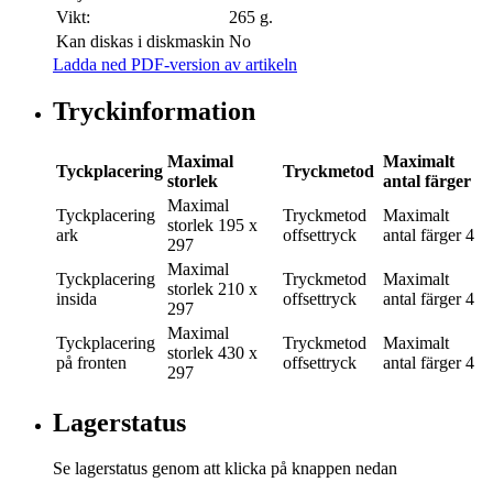
Vikt:
265 g.
Kan diskas i diskmaskin
No
Ladda ned PDF-version av artikeln
Tryckinformation
Maximal
Maximalt
Tyckplacering
Tryckmetod
storlek
antal färger
Maximal
Tyckplacering
Tryckmetod
Maximalt
storlek
195 x
ark
offsettryck
antal färger
4
297
Maximal
Tyckplacering
Tryckmetod
Maximalt
storlek
210 x
insida
offsettryck
antal färger
4
297
Maximal
Tyckplacering
Tryckmetod
Maximalt
storlek
430 x
på fronten
offsettryck
antal färger
4
297
Lagerstatus
Se lagerstatus genom att klicka på knappen nedan