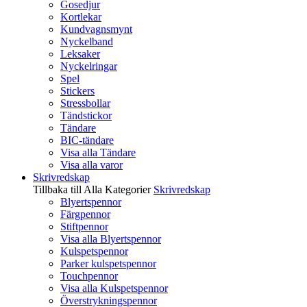
Gosedjur
Kortlekar
Kundvagnsmynt
Nyckelband
Leksaker
Nyckelringar
Spel
Stickers
Stressbollar
Tändstickor
Tändare
BIC-tändare
Visa alla Tändare
Visa alla varor
Skrivredskap
Tillbaka till Alla Kategorier
Skrivredskap
Blyertspennor
Färgpennor
Stiftpennor
Visa alla Blyertspennor
Kulspetspennor
Parker kulspetspennor
Touchpennor
Visa alla Kulspetspennor
Överstrykningspennor