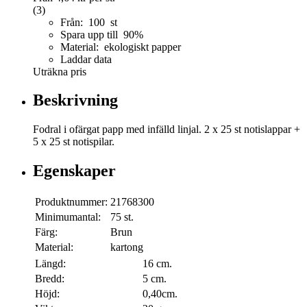
(3)
Från: 100 st
Spara upp till 90%
Material: ekologiskt papper
Laddar data
Uträkna pris
Beskrivning
Fodral i ofärgat papp med infälld linjal. 2 x 25 st notislappar +
5 x 25 st notispilar.
Egenskaper
Produktnummer:
21768300
Minimumantal:
75 st.
Färg:
Brun
Material:
kartong
Längd:
16 cm.
Bredd:
5 cm.
Höjd:
0,40cm.