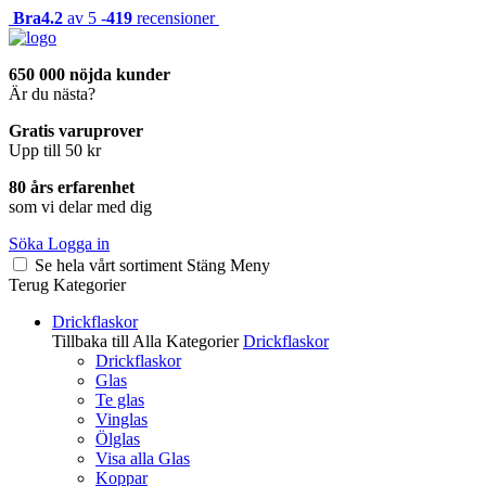
Bra
4.2
av 5 -
419
recensioner
650 000 nöjda kunder
Är du nästa?
Gratis varuprover
Upp till 50 kr
80 års erfarenhet
som vi delar med dig
Söka
Logga in
Se hela vårt sortiment
Stäng
Meny
Terug
Kategorier
Drickflaskor
Tillbaka till Alla Kategorier
Drickflaskor
Drickflaskor
Glas
Te glas
Vinglas
Ölglas
Visa alla Glas
Koppar