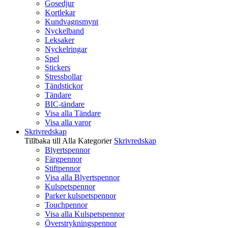
Gosedjur
Kortlekar
Kundvagnsmynt
Nyckelband
Leksaker
Nyckelringar
Spel
Stickers
Stressbollar
Tändstickor
Tändare
BIC-tändare
Visa alla Tändare
Visa alla varor
Skrivredskap
Tillbaka till Alla Kategorier
Skrivredskap
Blyertspennor
Färgpennor
Stiftpennor
Visa alla Blyertspennor
Kulspetspennor
Parker kulspetspennor
Touchpennor
Visa alla Kulspetspennor
Överstrykningspennor