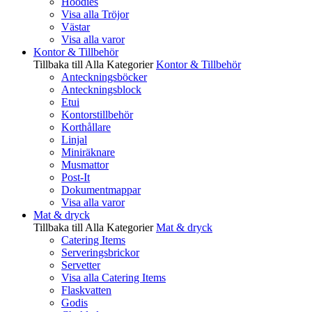
Hoodies
Visa alla Tröjor
Västar
Visa alla varor
Kontor & Tillbehör
Tillbaka till Alla Kategorier
Kontor & Tillbehör
Anteckningsböcker
Anteckningsblock
Etui
Kontorstillbehör
Korthållare
Linjal
Miniräknare
Musmattor
Post-It
Dokumentmappar
Visa alla varor
Mat & dryck
Tillbaka till Alla Kategorier
Mat & dryck
Catering Items
Serveringsbrickor
Servetter
Visa alla Catering Items
Flaskvatten
Godis