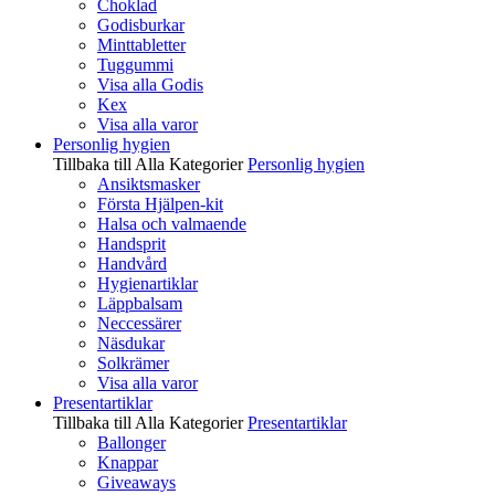
Choklad
Godisburkar
Minttabletter
Tuggummi
Visa alla Godis
Kex
Visa alla varor
Personlig hygien
Tillbaka till Alla Kategorier
Personlig hygien
Ansiktsmasker
Första Hjälpen-kit
Halsa och valmaende
Handsprit
Handvård
Hygienartiklar
Läppbalsam
Neccessärer
Näsdukar
Solkrämer
Visa alla varor
Presentartiklar
Tillbaka till Alla Kategorier
Presentartiklar
Ballonger
Knappar
Giveaways