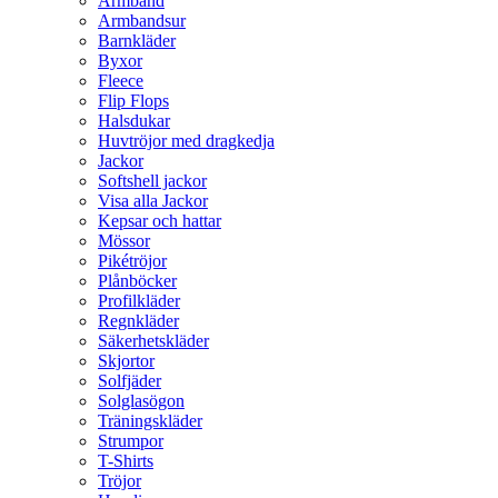
Armband
Armbandsur
Barnkläder
Byxor
Fleece
Flip Flops
Halsdukar
Huvtröjor med dragkedja
Jackor
Softshell jackor
Visa alla Jackor
Kepsar och hattar
Mössor
Pikétröjor
Plånböcker
Profilkläder
Regnkläder
Säkerhetskläder
Skjortor
Solfjäder
Solglasögon
Träningskläder
Strumpor
T-Shirts
Tröjor