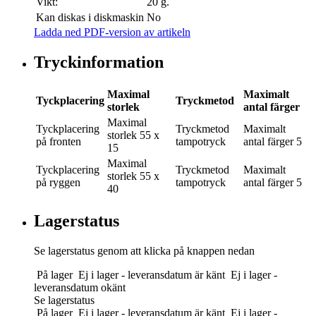
Vikt:
20 g.
Kan diskas i diskmaskin
No
Ladda ned PDF-version av artikeln
Tryckinformation
Maximal
Maximalt
Tyckplacering
Tryckmetod
storlek
antal färger
Maximal
Tyckplacering
Tryckmetod
Maximalt
storlek
55 x
på fronten
tampotryck
antal färger
5
15
Maximal
Tyckplacering
Tryckmetod
Maximalt
storlek
55 x
på ryggen
tampotryck
antal färger
5
40
Lagerstatus
Se lagerstatus genom att klicka på knappen nedan
På lager
Ej i lager - leveransdatum är känt
Ej i lager -
leveransdatum okänt
Se lagerstatus
På lager
Ej i lager - leveransdatum är känt
Ej i lager -