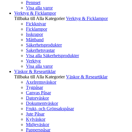
Pennset
Visa alla varor
Verktyg & Ficklampor
Tillbaka till Alla Kategorier
Verktyg & Ficklampor
Fickknivar
Ficklampor
Isskrapor
Måttband
Säkerhetsprodukter
Sakerhetsvastar
Visa alla Säkerhetsprodukter
Verktyg
Visa alla varor
Väskor & Researtiklar
Tillbaka till Alla Kategorier
Väskor & Researtiklar
Axelremsväskor
Tygpåsar
Canvas Påsar
Datorväskor
Dokumentväskor
Frukt- och Grönsakspåsar
Jute Påsar
Kylväskor
Midjeväskor
Papperspåsar