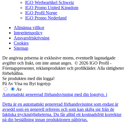
IGO Werbeartikel Schweiz
IGO Promo United Kingdom
IGO Profil Norge
IGO Promo Nederland
Allmänna villkor
Integritetspolicy
Ansvarsfriskrivning
Cookies
Sitemap
De angivna priserna är exklusive moms, eventuellt lagstadgade
avgifter och frakt, om inte annat anges. © 2026 IGO Profil -
Företagspresenter, reklamprodukter och profilkläder. Alla rättigheter
förbehållna.
Se produkten med din logga!
På
Av
Visa nu
Byt logotyp
Av
Automatiskt genererad förhandsvisning med din logotyp.
i
Detta är en automatiskt genererad förhandsvisning som endast är
avsedd som en generell referens och som kan skilja sig från de
faktiska tryckmöjligheterna. Du får alltid ett kostnadsfritt korrektur
på din beställning innan produktionen påbörjas.