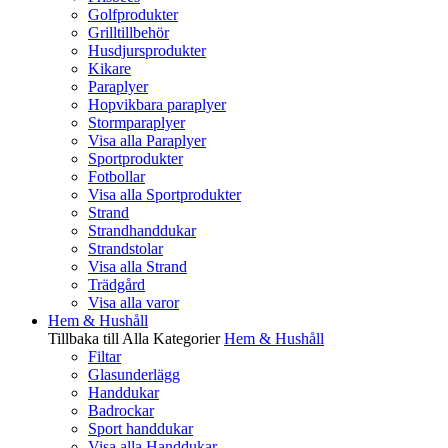
Golfprodukter
Grilltillbehör
Husdjursprodukter
Kikare
Paraplyer
Hopvikbara paraplyer
Stormparaplyer
Visa alla Paraplyer
Sportprodukter
Fotbollar
Visa alla Sportprodukter
Strand
Strandhanddukar
Strandstolar
Visa alla Strand
Trädgård
Visa alla varor
Hem & Hushåll
Tillbaka till Alla Kategorier
Hem & Hushåll
Filtar
Glasunderlägg
Handdukar
Badrockar
Sport handdukar
Visa alla Handdukar