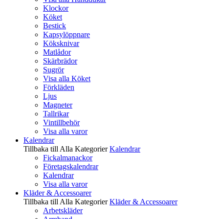
Klockor
Köket
Bestick
Kapsylöppnare
Köksknivar
Matlådor
Skärbrädor
Sugrör
Visa alla Köket
Förkläden
Ljus
Magneter
Tallrikar
Vintillbehör
Visa alla varor
Kalendrar
Tillbaka till Alla Kategorier
Kalendrar
Fickalmanackor
Företagskalendrar
Kalendrar
Visa alla varor
Kläder & Accessoarer
Tillbaka till Alla Kategorier
Kläder & Accessoarer
Arbetskläder