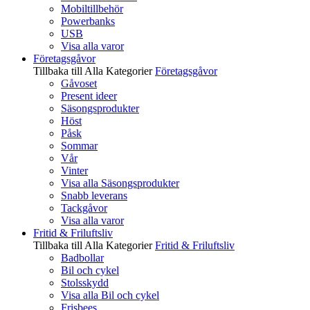
Mobiltillbehör
Powerbanks
USB
Visa alla varor
Företagsgåvor
Tillbaka till Alla Kategorier
Företagsgåvor
Gåvoset
Present ideer
Säsongsprodukter
Höst
Påsk
Sommar
Vår
Vinter
Visa alla Säsongsprodukter
Snabb leverans
Tackgåvor
Visa alla varor
Fritid & Friluftsliv
Tillbaka till Alla Kategorier
Fritid & Friluftsliv
Badbollar
Bil och cykel
Stolsskydd
Visa alla Bil och cykel
Frisbees