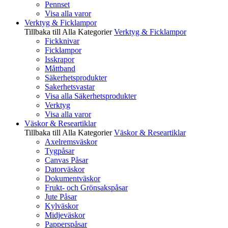
Pennset
Visa alla varor
Verktyg & Ficklampor
Tillbaka till Alla Kategorier
Verktyg & Ficklampor
Fickknivar
Ficklampor
Isskrapor
Måttband
Säkerhetsprodukter
Sakerhetsvastar
Visa alla Säkerhetsprodukter
Verktyg
Visa alla varor
Väskor & Researtiklar
Tillbaka till Alla Kategorier
Väskor & Researtiklar
Axelremsväskor
Tygpåsar
Canvas Påsar
Datorväskor
Dokumentväskor
Frukt- och Grönsakspåsar
Jute Påsar
Kylväskor
Midjeväskor
Papperspåsar