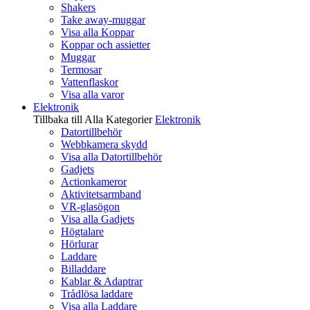
Shakers
Take away-muggar
Visa alla Koppar
Koppar och assietter
Muggar
Termosar
Vattenflaskor
Visa alla varor
Elektronik
Tillbaka till Alla Kategorier
Elektronik
Datortillbehör
Webbkamera skydd
Visa alla Datortillbehör
Gadjets
Actionkameror
Aktivitetsarmband
VR-glasögon
Visa alla Gadjets
Högtalare
Hörlurar
Laddare
Billaddare
Kablar & Adaptrar
Trådlösa laddare
Visa alla Laddare