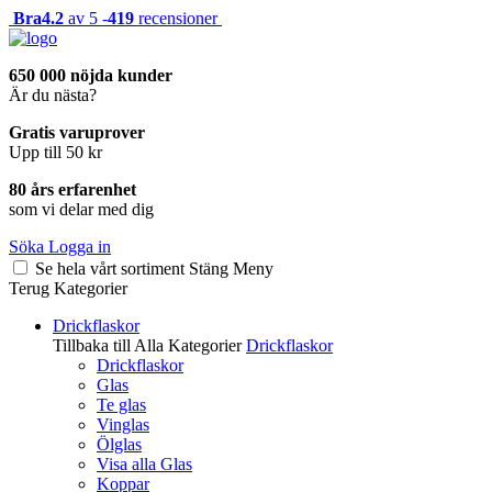
Bra
4.2
av 5 -
419
recensioner
650 000 nöjda kunder
Är du nästa?
Gratis varuprover
Upp till 50 kr
80 års erfarenhet
som vi delar med dig
Söka
Logga in
Se hela vårt sortiment
Stäng
Meny
Terug
Kategorier
Drickflaskor
Tillbaka till Alla Kategorier
Drickflaskor
Drickflaskor
Glas
Te glas
Vinglas
Ölglas
Visa alla Glas
Koppar