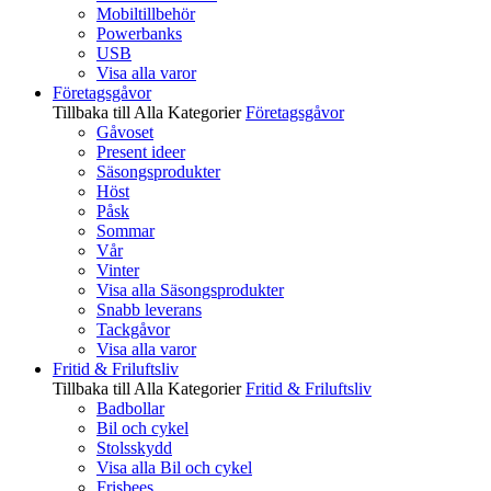
Mobiltillbehör
Powerbanks
USB
Visa alla varor
Företagsgåvor
Tillbaka till Alla Kategorier
Företagsgåvor
Gåvoset
Present ideer
Säsongsprodukter
Höst
Påsk
Sommar
Vår
Vinter
Visa alla Säsongsprodukter
Snabb leverans
Tackgåvor
Visa alla varor
Fritid & Friluftsliv
Tillbaka till Alla Kategorier
Fritid & Friluftsliv
Badbollar
Bil och cykel
Stolsskydd
Visa alla Bil och cykel
Frisbees