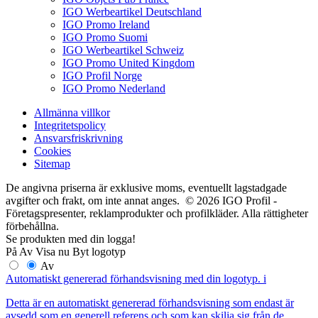
IGO Werbeartikel Deutschland
IGO Promo Ireland
IGO Promo Suomi
IGO Werbeartikel Schweiz
IGO Promo United Kingdom
IGO Profil Norge
IGO Promo Nederland
Allmänna villkor
Integritetspolicy
Ansvarsfriskrivning
Cookies
Sitemap
De angivna priserna är exklusive moms, eventuellt lagstadgade
avgifter och frakt, om inte annat anges. © 2026 IGO Profil -
Företagspresenter, reklamprodukter och profilkläder. Alla rättigheter
förbehållna.
Se produkten med din logga!
På
Av
Visa nu
Byt logotyp
Av
Automatiskt genererad förhandsvisning med din logotyp.
i
Detta är en automatiskt genererad förhandsvisning som endast är
avsedd som en generell referens och som kan skilja sig från de