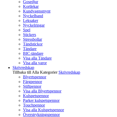
Gosedjur
Kortlekar
Kundvagnsmynt
Nyckelband
Leksaker
Nyckelringar
Spel
Stickers
Stressbollar
Tändstickor
Tändare
BIC-tändare
Visa alla Tändare
Visa alla varor
Skrivredskap
Tillbaka till Alla Kategorier
Skrivredskap
Blyertspennor
Färgpennor
Stiftpennor
Visa alla Blyertspennor
Kulspetspennor
Parker kulspetspennor
Touchpennor
Visa alla Kulspetspennor
Överstrykningspennor