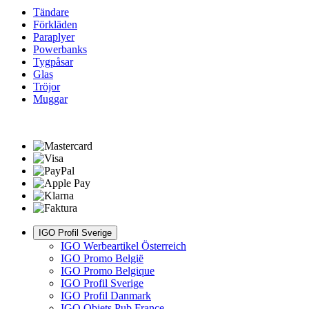
Tändare
Förkläden
Paraplyer
Powerbanks
Tygpåsar
Glas
Tröjor
Muggar
IGO Profil Sverige
IGO Werbeartikel Österreich
IGO Promo België
IGO Promo Belgique
IGO Profil Sverige
IGO Profil Danmark
IGO Objets Pub France