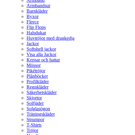
Armband
Armbandsur
Barnkläder
Byxor
Fleece
Flip Flops
Halsdukar
Huvtröjor med dragkedja
Jackor
Softshell jackor
Visa alla Jackor
Kepsar och hattar
Mössor
Pikétröjor
Plånböcker
Profilkläder
Regnkläder
Säkerhetskläder
Skjortor
Solfjäder
Solglasögon
Träningskläder
Strumpor
T-Shirts
Tröjor