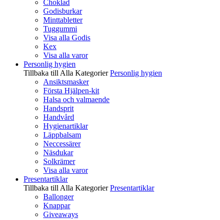
Choklad
Godisburkar
Minttabletter
Tuggummi
Visa alla Godis
Kex
Visa alla varor
Personlig hygien
Tillbaka till Alla Kategorier
Personlig hygien
Ansiktsmasker
Första Hjälpen-kit
Halsa och valmaende
Handsprit
Handvård
Hygienartiklar
Läppbalsam
Neccessärer
Näsdukar
Solkrämer
Visa alla varor
Presentartiklar
Tillbaka till Alla Kategorier
Presentartiklar
Ballonger
Knappar
Giveaways