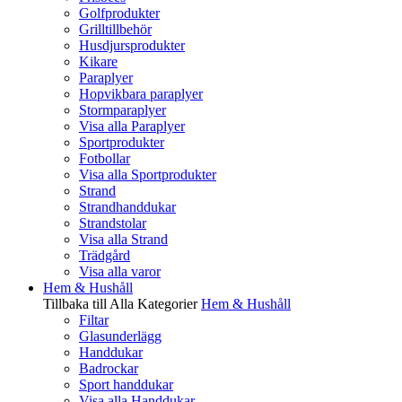
Golfprodukter
Grilltillbehör
Husdjursprodukter
Kikare
Paraplyer
Hopvikbara paraplyer
Stormparaplyer
Visa alla Paraplyer
Sportprodukter
Fotbollar
Visa alla Sportprodukter
Strand
Strandhanddukar
Strandstolar
Visa alla Strand
Trädgård
Visa alla varor
Hem & Hushåll
Tillbaka till Alla Kategorier
Hem & Hushåll
Filtar
Glasunderlägg
Handdukar
Badrockar
Sport handdukar
Visa alla Handdukar