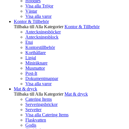
Hoodies
Visa alla Tröjor
Västar
Visa alla varor
Kontor & Tillbehör
Tillbaka till Alla Kategorier
Kontor & Tillbehör
Anteckningsböcker
Anteckningsblock
Etui
Kontorstillbehör
Korthållare
Linjal
Miniräknare
Musmattor
Post-It
Dokumentmappar
Visa alla varor
Mat & dryck
Tillbaka till Alla Kategorier
Mat & dryck
Catering Items
Serveringsbrickor
Servetter
Visa alla Catering Items
Flaskvatten
Godis