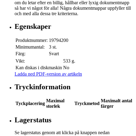
om du letar efter en billig, hållbar eller lyxig dokumentmapp
så har vi något för alla! Några dokumentmappar uppfyller till
och med alla dessa tre kriterierna.
Egenskaper
Produktnummer:
19794200
Minimumantal:
3 st.
Färg:
Svart
Vikt:
533 g.
Kan diskas i diskmaskin
No
Ladda ned PDF-version av artikeln
Tryckinformation
Maximal
Maximalt antal
Tyckplacering
Tryckmetod
storlek
färger
Lagerstatus
Se lagerstatus genom att klicka på knappen nedan