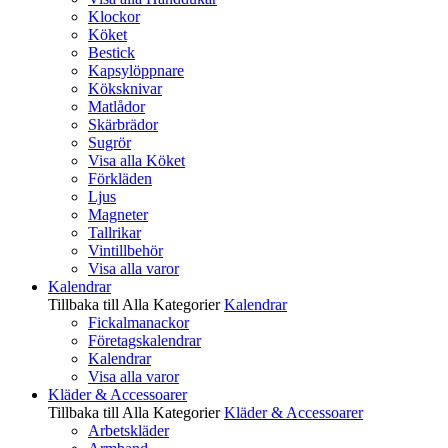
Klockor
Köket
Bestick
Kapsylöppnare
Köksknivar
Matlådor
Skärbrädor
Sugrör
Visa alla Köket
Förkläden
Ljus
Magneter
Tallrikar
Vintillbehör
Visa alla varor
Kalendrar
Tillbaka till Alla Kategorier
Kalendrar
Fickalmanackor
Företagskalendrar
Kalendrar
Visa alla varor
Kläder & Accessoarer
Tillbaka till Alla Kategorier
Kläder & Accessoarer
Arbetskläder