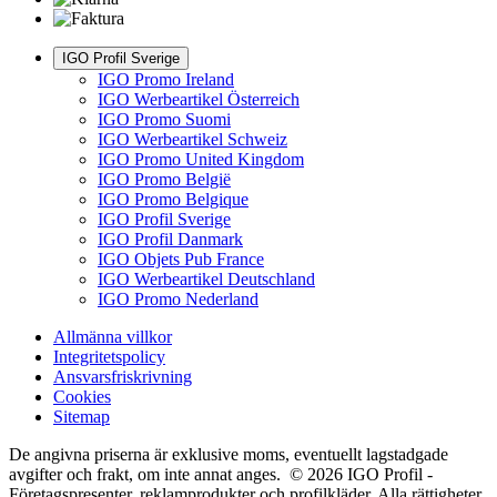
IGO Profil Sverige
IGO Promo Ireland
IGO Werbeartikel Österreich
IGO Promo Suomi
IGO Werbeartikel Schweiz
IGO Promo United Kingdom
IGO Promo België
IGO Promo Belgique
IGO Profil Sverige
IGO Profil Danmark
IGO Objets Pub France
IGO Werbeartikel Deutschland
IGO Promo Nederland
Allmänna villkor
Integritetspolicy
Ansvarsfriskrivning
Cookies
Sitemap
De angivna priserna är exklusive moms, eventuellt lagstadgade
avgifter och frakt, om inte annat anges. © 2026 IGO Profil -
Företagspresenter, reklamprodukter och profilkläder. Alla rättigheter