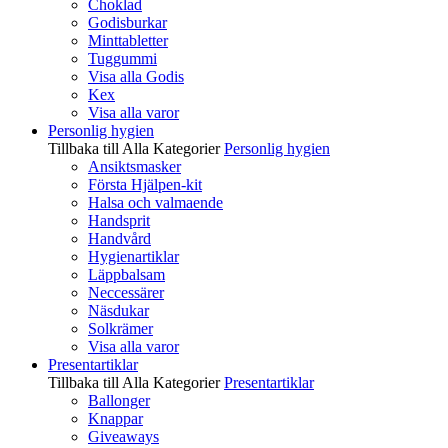
Choklad
Godisburkar
Minttabletter
Tuggummi
Visa alla Godis
Kex
Visa alla varor
Personlig hygien
Tillbaka till Alla Kategorier
Personlig hygien
Ansiktsmasker
Första Hjälpen-kit
Halsa och valmaende
Handsprit
Handvård
Hygienartiklar
Läppbalsam
Neccessärer
Näsdukar
Solkrämer
Visa alla varor
Presentartiklar
Tillbaka till Alla Kategorier
Presentartiklar
Ballonger
Knappar
Giveaways