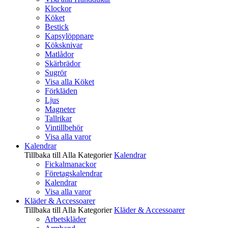
Klockor
Köket
Bestick
Kapsylöppnare
Köksknivar
Matlådor
Skärbrädor
Sugrör
Visa alla Köket
Förkläden
Ljus
Magneter
Tallrikar
Vintillbehör
Visa alla varor
Kalendrar
Tillbaka till Alla Kategorier
Kalendrar
Fickalmanackor
Företagskalendrar
Kalendrar
Visa alla varor
Kläder & Accessoarer
Tillbaka till Alla Kategorier
Kläder & Accessoarer
Arbetskläder