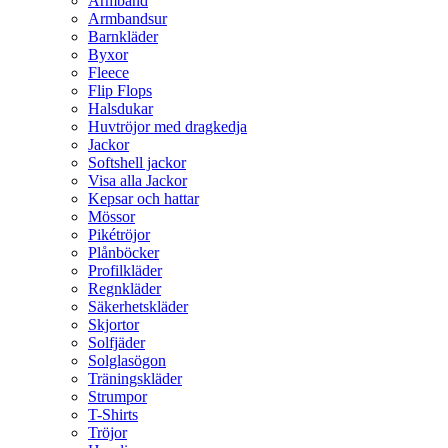
Armband
Armbandsur
Barnkläder
Byxor
Fleece
Flip Flops
Halsdukar
Huvtröjor med dragkedja
Jackor
Softshell jackor
Visa alla Jackor
Kepsar och hattar
Mössor
Pikétröjor
Plånböcker
Profilkläder
Regnkläder
Säkerhetskläder
Skjortor
Solfjäder
Solglasögon
Träningskläder
Strumpor
T-Shirts
Tröjor