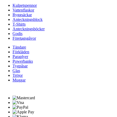
Kulpetspennor
Vattenflaskor
Ryggsäckar
Anteckningsblock
T-Shirts
Anteckningsböcker
Godis
Företagsgåvor
Tändare
Förkläden
Paraplyer
Powerbanks
Tygpåsar
Glas
Tröjor
Muggar