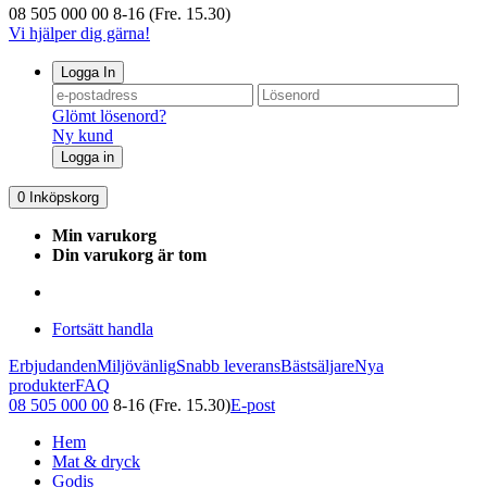
08 505 000 00
8-16 (Fre. 15.30)
Vi hjälper dig gärna!
Logga In
Glömt lösenord?
Ny kund
Logga in
0
Inköpskorg
Min varukorg
Din varukorg är tom
Fortsätt handla
Erbjudanden
Miljövänlig
Snabb leverans
Bästsäljare
Nya
produkter
FAQ
08 505 000 00
8-16 (Fre. 15.30)
E-post
Hem
Mat & dryck
Godis