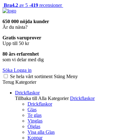
Bra
4.2
av 5 -
419
recensioner
650 000 nöjda kunder
Är du nästa?
Gratis varuprover
Upp till 50 kr
80 års erfarenhet
som vi delar med dig
Söka
Logga in
Se hela vårt sortiment
Stäng
Meny
Terug
Kategorier
Drickflaskor
Tillbaka till Alla Kategorier
Drickflaskor
Drickflaskor
Glas
Te glas
Vinglas
Ölglas
Visa alla Glas
Koppar