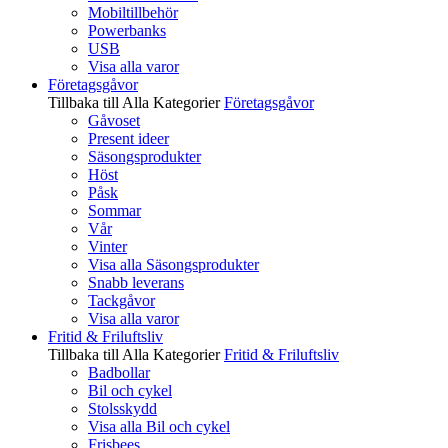
Mobiltillbehör
Powerbanks
USB
Visa alla varor
Företagsgåvor
Tillbaka till Alla Kategorier
Företagsgåvor
Gåvoset
Present ideer
Säsongsprodukter
Höst
Påsk
Sommar
Vår
Vinter
Visa alla Säsongsprodukter
Snabb leverans
Tackgåvor
Visa alla varor
Fritid & Friluftsliv
Tillbaka till Alla Kategorier
Fritid & Friluftsliv
Badbollar
Bil och cykel
Stolsskydd
Visa alla Bil och cykel
Frisbees