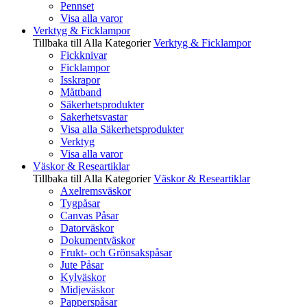
Pennset
Visa alla varor
Verktyg & Ficklampor
Tillbaka till Alla Kategorier
Verktyg & Ficklampor
Fickknivar
Ficklampor
Isskrapor
Måttband
Säkerhetsprodukter
Sakerhetsvastar
Visa alla Säkerhetsprodukter
Verktyg
Visa alla varor
Väskor & Researtiklar
Tillbaka till Alla Kategorier
Väskor & Researtiklar
Axelremsväskor
Tygpåsar
Canvas Påsar
Datorväskor
Dokumentväskor
Frukt- och Grönsakspåsar
Jute Påsar
Kylväskor
Midjeväskor
Papperspåsar