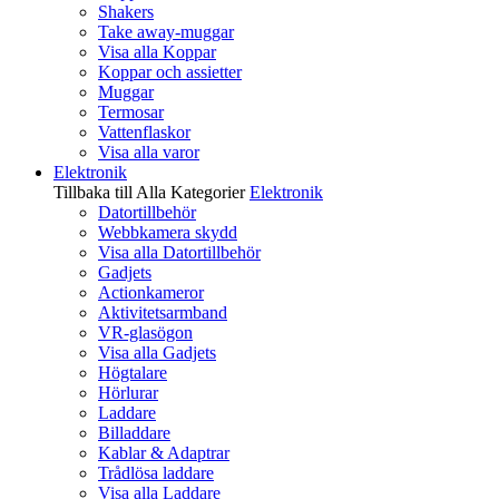
Shakers
Take away-muggar
Visa alla Koppar
Koppar och assietter
Muggar
Termosar
Vattenflaskor
Visa alla varor
Elektronik
Tillbaka till Alla Kategorier
Elektronik
Datortillbehör
Webbkamera skydd
Visa alla Datortillbehör
Gadjets
Actionkameror
Aktivitetsarmband
VR-glasögon
Visa alla Gadjets
Högtalare
Hörlurar
Laddare
Billaddare
Kablar & Adaptrar
Trådlösa laddare
Visa alla Laddare