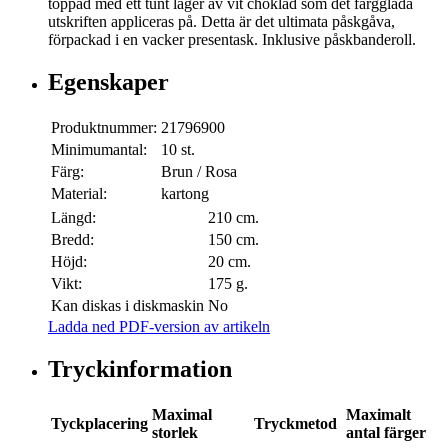
toppad med ett tunt lager av vit choklad som det färgglada
utskriften appliceras på. Detta är det ultimata påskgåva,
förpackad i en vacker presentask. Inklusive påskbanderoll.
Egenskaper
Produktnummer:
21796900
Minimumantal:
10 st.
Färg:
Brun / Rosa
Material:
kartong
Längd:
210 cm.
Bredd:
150 cm.
Höjd:
20 cm.
Vikt:
175 g.
Kan diskas i diskmaskin
No
Ladda ned PDF-version av artikeln
Tryckinformation
Maximal
Maximalt
Tyckplacering
Tryckmetod
storlek
antal färger