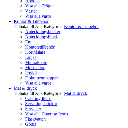
Hoodies
Visa alla Tröjor
Västar
Visa alla varor
Kontor & Tillbehör
Tillbaka till Alla Kategorier
Kontor & Tillbehör
Anteckningsböcker
Anteckningsblock
Etui
Kontorstillbehör
Korthållare
Linjal
Miniräknare
Musmattor
Post-It
Dokumentmappar
Visa alla varor
Mat & dryck
Tillbaka till Alla Kategorier
Mat & dryck
Catering Items
Serveringsbrickor
Servetter
Visa alla Catering Items
Flaskvatten
Godis