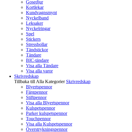
Gosedjur
Kortlekar
Kundvagnsmynt
Nyckelband
Leksaker
Nyckelringar
Spel
Stickers
Stressbollar
Tändstickor
Tändare
BIC-tändare
Visa alla Tändare
Visa alla varor
Skrivredskap
Tillbaka till Alla Kategorier
Skrivredskap
Blyertspennor
Färgpennor
Stiftpennor
Visa alla Blyertspennor
Kulspetspennor
Parker kulspetspennor
Touchpennor
Visa alla Kulspetspennor
Överstrykningspennor