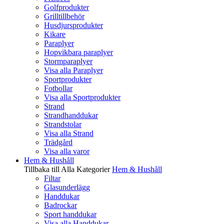
Golfprodukter
Grilltillbehör
Husdjursprodukter
Kikare
Paraplyer
Hopvikbara paraplyer
Stormparaplyer
Visa alla Paraplyer
Sportprodukter
Fotbollar
Visa alla Sportprodukter
Strand
Strandhanddukar
Strandstolar
Visa alla Strand
Trädgård
Visa alla varor
Hem & Hushåll
Tillbaka till Alla Kategorier
Hem & Hushåll
Filtar
Glasunderlägg
Handdukar
Badrockar
Sport handdukar
Visa alla Handdukar