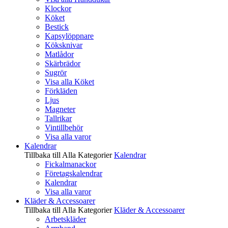
Klockor
Köket
Bestick
Kapsylöppnare
Köksknivar
Matlådor
Skärbrädor
Sugrör
Visa alla Köket
Förkläden
Ljus
Magneter
Tallrikar
Vintillbehör
Visa alla varor
Kalendrar
Tillbaka till Alla Kategorier
Kalendrar
Fickalmanackor
Företagskalendrar
Kalendrar
Visa alla varor
Kläder & Accessoarer
Tillbaka till Alla Kategorier
Kläder & Accessoarer
Arbetskläder