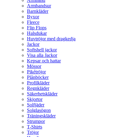
Armband
Armbandsur
Barnkläder
Byxor
Fleece
Flip Flops
Halsdukar
Huvtröjor med dragkedja
Jackor
Softshell jackor
Visa alla Jackor
Kepsar och hattar
Mössor
Pikétröjor
Plånböcker
Profilkläder
Regnkläder
Säkerhetskläder
Skjortor
Solfjäder
Solglasögon
Träningskläder
Strumpor
T-Shirts
Tröjor