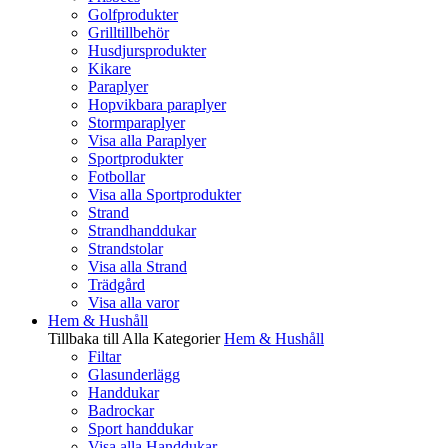
Golfprodukter
Grilltillbehör
Husdjursprodukter
Kikare
Paraplyer
Hopvikbara paraplyer
Stormparaplyer
Visa alla Paraplyer
Sportprodukter
Fotbollar
Visa alla Sportprodukter
Strand
Strandhanddukar
Strandstolar
Visa alla Strand
Trädgård
Visa alla varor
Hem & Hushåll
Tillbaka till Alla Kategorier
Hem & Hushåll
Filtar
Glasunderlägg
Handdukar
Badrockar
Sport handdukar
Visa alla Handdukar