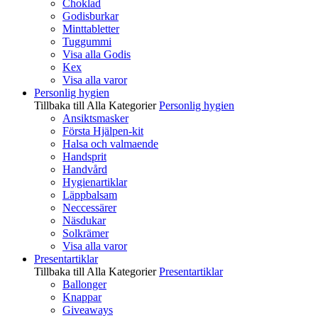
Choklad
Godisburkar
Minttabletter
Tuggummi
Visa alla Godis
Kex
Visa alla varor
Personlig hygien
Tillbaka till Alla Kategorier
Personlig hygien
Ansiktsmasker
Första Hjälpen-kit
Halsa och valmaende
Handsprit
Handvård
Hygienartiklar
Läppbalsam
Neccessärer
Näsdukar
Solkrämer
Visa alla varor
Presentartiklar
Tillbaka till Alla Kategorier
Presentartiklar
Ballonger
Knappar
Giveaways