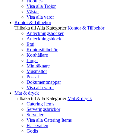
Hoodies
Visa alla Tröjor
Västar
Visa alla varor
Kontor & Tillbehör
Tillbaka till Alla Kategorier
Kontor & Tillbehör
Anteckningsböcker
Anteckningsblock
Etui
Kontorstillbehör
Korthållare
Linjal
Miniräknare
Musmattor
Post-It
Dokumentmappar
Visa alla varor
Mat & dryck
Tillbaka till Alla Kategorier
Mat & dryck
Catering Items
Serveringsbrickor
Servetter
Visa alla Catering Items
Flaskvatten
Godis