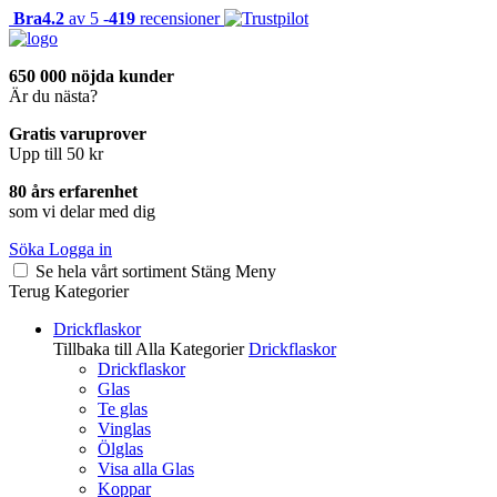
Bra
4.2
av 5 -
419
recensioner
650 000 nöjda kunder
Är du nästa?
Gratis varuprover
Upp till 50 kr
80 års erfarenhet
som vi delar med dig
Söka
Logga in
Se hela vårt sortiment
Stäng
Meny
Terug
Kategorier
Drickflaskor
Tillbaka till Alla Kategorier
Drickflaskor
Drickflaskor
Glas
Te glas
Vinglas
Ölglas
Visa alla Glas
Koppar