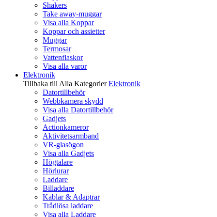
Shakers
Take away-muggar
Visa alla Koppar
Koppar och assietter
Muggar
Termosar
Vattenflaskor
Visa alla varor
Elektronik
Tillbaka till Alla Kategorier
Elektronik
Datortillbehör
Webbkamera skydd
Visa alla Datortillbehör
Gadjets
Actionkameror
Aktivitetsarmband
VR-glasögon
Visa alla Gadjets
Högtalare
Hörlurar
Laddare
Billaddare
Kablar & Adaptrar
Trådlösa laddare
Visa alla Laddare