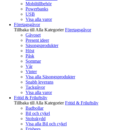
Mobiltillbehör
Powerbanks
USB
Visa alla varor
Företagsgåvor
Tillbaka till Alla Kategorier
Företagsgåvor
Gåvoset
Present ideer
Säsongsprodukter
Höst
Påsk
Sommar
Vår
Vinter
Visa alla Säsongsprodukter
Snabb leverans
Tackgåvor
Visa alla varor
Fritid & Friluftsliv
Tillbaka till Alla Kategorier
Fritid & Friluftsliv
Badbollar
Bil och cykel
Stolsskydd
Visa alla Bil och cykel
Frisbees