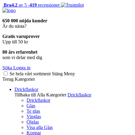
Bra
4.2
av 5 -
419
recensioner
650 000 nöjda kunder
Är du nästa?
Gratis varuprover
Upp till 50 kr
80 års erfarenhet
som vi delar med dig
Söka
Logga in
Se hela vårt sortiment
Stäng
Meny
Terug
Kategorier
Drickflaskor
Tillbaka till Alla Kategorier
Drickflaskor
Drickflaskor
Glas
Te glas
Vinglas
Ölglas
Visa alla Glas
Koppar