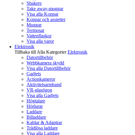
Shakers
Take away-muggar
Visa alla Koppar
Koppar och assietter
Muggar
Termosar
Vattenflaskor
Visa alla varor
Elektronik
Tillbaka till Alla Kategorier
Elektronik
Datortillbehör
Webbkamera skydd
Visa alla Datortillbehör
Gadjets
Actionkameror
Aktivitetsarmband
VR-glasögon
Visa alla Gadjets
Högtalare
Hörlurar
Laddare
Billaddare
Kablar & Adaptrar
Trådlösa laddare
Visa alla Laddare