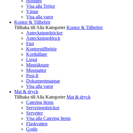
Hoodies
Visa alla Tröjor
Västar
Visa alla varor
Kontor & Tillbehör
Tillbaka till Alla Kategorier
Kontor & Tillbehör
Anteckningsböcker
Anteckningsblock
Etui
Kontorstillbehör
Korthållare
Linjal
Miniräknare
Musmattor
Post-It
Dokumentmappar
Visa alla varor
Mat & dryck
Tillbaka till Alla Kategorier
Mat & dryck
Catering Items
Serveringsbrickor
Servetter
Visa alla Catering Items
Flaskvatten
Godis