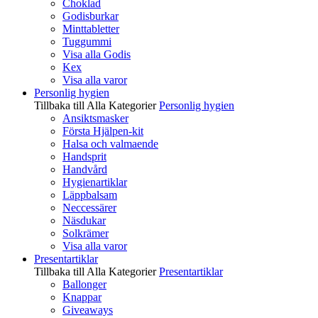
Choklad
Godisburkar
Minttabletter
Tuggummi
Visa alla Godis
Kex
Visa alla varor
Personlig hygien
Tillbaka till Alla Kategorier
Personlig hygien
Ansiktsmasker
Första Hjälpen-kit
Halsa och valmaende
Handsprit
Handvård
Hygienartiklar
Läppbalsam
Neccessärer
Näsdukar
Solkrämer
Visa alla varor
Presentartiklar
Tillbaka till Alla Kategorier
Presentartiklar
Ballonger
Knappar
Giveaways