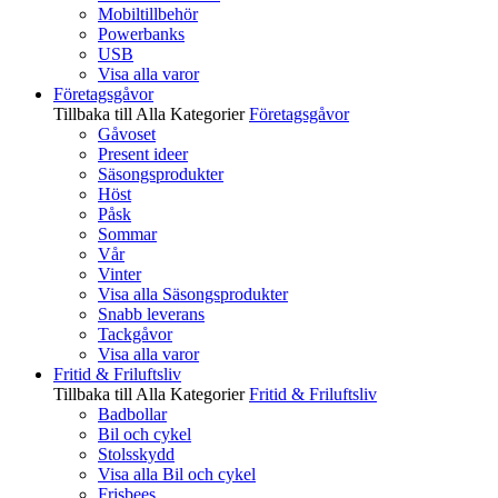
Mobiltillbehör
Powerbanks
USB
Visa alla varor
Företagsgåvor
Tillbaka till Alla Kategorier
Företagsgåvor
Gåvoset
Present ideer
Säsongsprodukter
Höst
Påsk
Sommar
Vår
Vinter
Visa alla Säsongsprodukter
Snabb leverans
Tackgåvor
Visa alla varor
Fritid & Friluftsliv
Tillbaka till Alla Kategorier
Fritid & Friluftsliv
Badbollar
Bil och cykel
Stolsskydd
Visa alla Bil och cykel
Frisbees