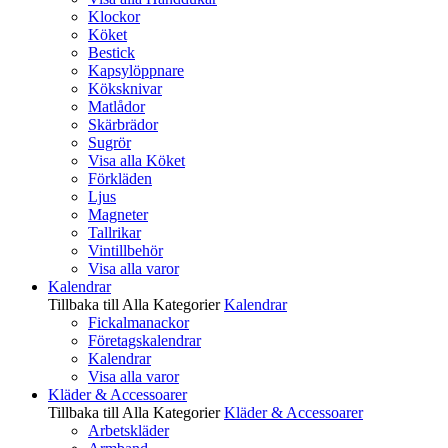
Klockor
Köket
Bestick
Kapsylöppnare
Köksknivar
Matlådor
Skärbrädor
Sugrör
Visa alla Köket
Förkläden
Ljus
Magneter
Tallrikar
Vintillbehör
Visa alla varor
Kalendrar
Tillbaka till Alla Kategorier
Kalendrar
Fickalmanackor
Företagskalendrar
Kalendrar
Visa alla varor
Kläder & Accessoarer
Tillbaka till Alla Kategorier
Kläder & Accessoarer
Arbetskläder