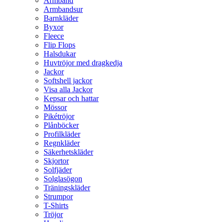
Armband
Armbandsur
Barnkläder
Byxor
Fleece
Flip Flops
Halsdukar
Huvtröjor med dragkedja
Jackor
Softshell jackor
Visa alla Jackor
Kepsar och hattar
Mössor
Pikétröjor
Plånböcker
Profilkläder
Regnkläder
Säkerhetskläder
Skjortor
Solfjäder
Solglasögon
Träningskläder
Strumpor
T-Shirts
Tröjor