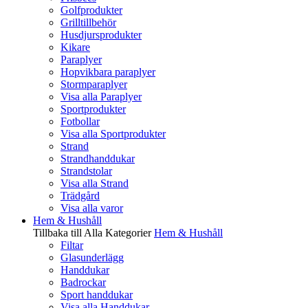
Golfprodukter
Grilltillbehör
Husdjursprodukter
Kikare
Paraplyer
Hopvikbara paraplyer
Stormparaplyer
Visa alla Paraplyer
Sportprodukter
Fotbollar
Visa alla Sportprodukter
Strand
Strandhanddukar
Strandstolar
Visa alla Strand
Trädgård
Visa alla varor
Hem & Hushåll
Tillbaka till Alla Kategorier
Hem & Hushåll
Filtar
Glasunderlägg
Handdukar
Badrockar
Sport handdukar
Visa alla Handdukar