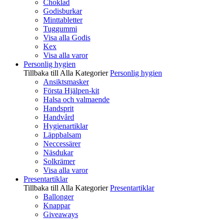
Choklad
Godisburkar
Minttabletter
Tuggummi
Visa alla Godis
Kex
Visa alla varor
Personlig hygien
Tillbaka till Alla Kategorier
Personlig hygien
Ansiktsmasker
Första Hjälpen-kit
Halsa och valmaende
Handsprit
Handvård
Hygienartiklar
Läppbalsam
Neccessärer
Näsdukar
Solkrämer
Visa alla varor
Presentartiklar
Tillbaka till Alla Kategorier
Presentartiklar
Ballonger
Knappar
Giveaways