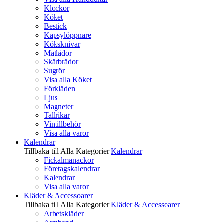
Klockor
Köket
Bestick
Kapsylöppnare
Köksknivar
Matlådor
Skärbrädor
Sugrör
Visa alla Köket
Förkläden
Ljus
Magneter
Tallrikar
Vintillbehör
Visa alla varor
Kalendrar
Tillbaka till Alla Kategorier
Kalendrar
Fickalmanackor
Företagskalendrar
Kalendrar
Visa alla varor
Kläder & Accessoarer
Tillbaka till Alla Kategorier
Kläder & Accessoarer
Arbetskläder