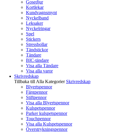
Gosedjur
Kortlekar
Kundvagnsmynt
Nyckelband
Leksaker
Nyckelringar
Spel
Stickers
Stressbollar
Tändstickor
Tändare
BIC-tändare
Visa alla Tändare
Visa alla varor
Skrivredskap
Tillbaka till Alla Kategorier
Skrivredskap
Blyertspennor
Färgpennor
Stiftpennor
Visa alla Blyertspennor
Kulspetspennor
Parker kulspetspennor
Touchpennor
Visa alla Kulspetspennor
Överstrykningspennor