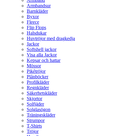
Armband
Armbandsur
Barnkläder
Byxor
Fleece
Flip Flops
Halsdukar
Huvtröjor med dragkedja
Jackor
Softshell jackor
Visa alla Jackor
Kepsar och hattar
Mössor
Pikétröjor
Plånböcker
Profilkläder
Regnkläder
Säkerhetskläder
Skjortor
Solfjäder
Solglasögon
Träningskläder
Strumpor
T-Shirts
Tröjor