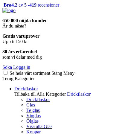
Bra
4.2
av 5 -
419
recensioner
650 000 nöjda kunder
Är du nästa?
Gratis varuprover
Upp till 50 kr
80 års erfarenhet
som vi delar med dig
Söka
Logga in
Se hela vårt sortiment
Stäng
Meny
Terug
Kategorier
Drickflaskor
Tillbaka till Alla Kategorier
Drickflaskor
Drickflaskor
Glas
Te glas
Vinglas
Ölglas
Visa alla Glas
Koppar