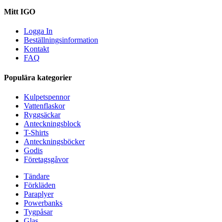
Mitt IGO
Logga In
Beställningsinformation
Kontakt
FAQ
Populära kategorier
Kulpetspennor
Vattenflaskor
Ryggsäckar
Anteckningsblock
T-Shirts
Anteckningsböcker
Godis
Företagsgåvor
Tändare
Förkläden
Paraplyer
Powerbanks
Tygpåsar
Glas