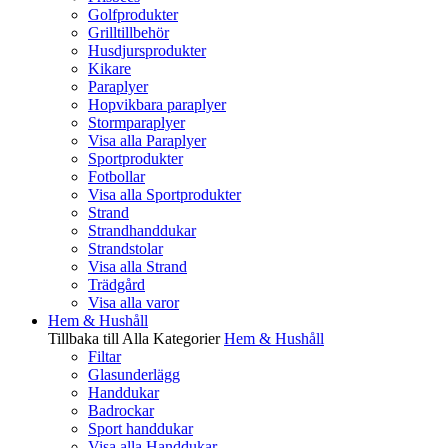
Golfprodukter
Grilltillbehör
Husdjursprodukter
Kikare
Paraplyer
Hopvikbara paraplyer
Stormparaplyer
Visa alla Paraplyer
Sportprodukter
Fotbollar
Visa alla Sportprodukter
Strand
Strandhanddukar
Strandstolar
Visa alla Strand
Trädgård
Visa alla varor
Hem & Hushåll
Tillbaka till Alla Kategorier
Hem & Hushåll
Filtar
Glasunderlägg
Handdukar
Badrockar
Sport handdukar
Visa alla Handdukar