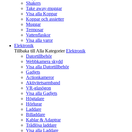
Shakers
Take away-muggar
Visa alla Koppar
Koppar och assietter
Muggar
Termosar
Vattenflaskor
Visa alla varor
Elektronik
Tillbaka till Alla Kategorier
Elektronik
Datortillbehör
Webbkamera skydd
Visa alla Datortillbehör
Gadjets
Actionkameror
Aktivitetsarmband
VR-glasögon
Visa alla Gadjets
Högtalare
Hörlurar
Laddare
Billaddare
Kablar & Adaptrar
Trådlösa laddare
Visa alla Laddare