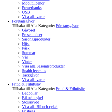
Mobiltillbehör
Powerbanks
USB
Visa alla varor
Företagsgåvor
Tillbaka till Alla Kategorier
Företagsgåvor
Gåvoset
Present ideer
Säsongsprodukter
Höst
Påsk
Sommar
Vår
Vinter
Visa alla Säsongsprodukter
Snabb leverans
Tackgåvor
Visa alla varor
Fritid & Friluftsliv
Tillbaka till Alla Kategorier
Fritid & Friluftsliv
Badbollar
Bil och cykel
Stolsskydd
Visa alla Bil och cykel
Frisbees