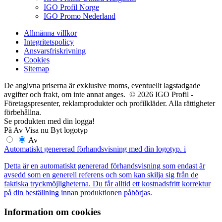
IGO Profil Norge
IGO Promo Nederland
Allmänna villkor
Integritetspolicy
Ansvarsfriskrivning
Cookies
Sitemap
De angivna priserna är exklusive moms, eventuellt lagstadgade
avgifter och frakt, om inte annat anges. © 2026 IGO Profil -
Företagspresenter, reklamprodukter och profilkläder. Alla rättigheter
förbehållna.
Se produkten med din logga!
På
Av
Visa nu
Byt logotyp
Av
Automatiskt genererad förhandsvisning med din logotyp.
i
Detta är en automatiskt genererad förhandsvisning som endast är
avsedd som en generell referens och som kan skilja sig från de
faktiska tryckmöjligheterna. Du får alltid ett kostnadsfritt korrektur
på din beställning innan produktionen påbörjas.
Information om cookies