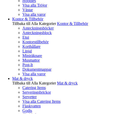
Hoodies
Visa alla Tröjor
Västar
Visa alla varor
Kontor & Tillbehör
Tillbaka till Alla Kategorier
Kontor & Tillbehör
Anteckningsböcker
Anteckningsblock
Etui
Kontorstillbehör
Korthållare
Linjal
Miniräknare
Musmattor
Post-It
Dokumentmappar
Visa alla varor
Mat & dryck
Tillbaka till Alla Kategorier
Mat & dryck
Catering Items
Serveringsbrickor
Servetter
Visa alla Catering Items
Flaskvatten
Godis