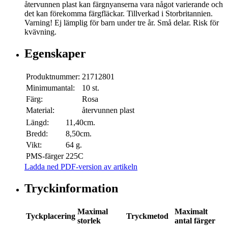
återvunnen plast kan färgnyanserna vara något varierande och
det kan förekomma färgfläckar. Tillverkad i Storbritannien.
Varning! Ej lämplig för barn under tre år. Små delar. Risk för
kvävning.
Egenskaper
Produktnummer:
21712801
Minimumantal:
10 st.
Färg:
Rosa
Material:
återvunnen plast
Längd:
11,40cm.
Bredd:
8,50cm.
Vikt:
64 g.
PMS-färger
225C
Ladda ned PDF-version av artikeln
Tryckinformation
Maximal
Maximalt
Tyckplacering
Tryckmetod
storlek
antal färger