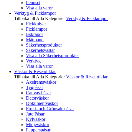
Pennset
Visa alla varor
Verktyg & Ficklampor
Tillbaka till Alla Kategorier
Verktyg & Ficklampor
Fickknivar
Ficklampor
Isskrapor
Måttband
Säkerhetsprodukter
Sakerhetsvastar
Visa alla Säkerhetsprodukter
Verktyg
Visa alla varor
Väskor & Researtiklar
Tillbaka till Alla Kategorier
Väskor & Researtiklar
Axelremsväskor
Tygpåsar
Canvas Påsar
Datorväskor
Dokumentväskor
Frukt- och Grönsakspåsar
Jute Påsar
Kylväskor
Midjeväskor
Papperspåsar