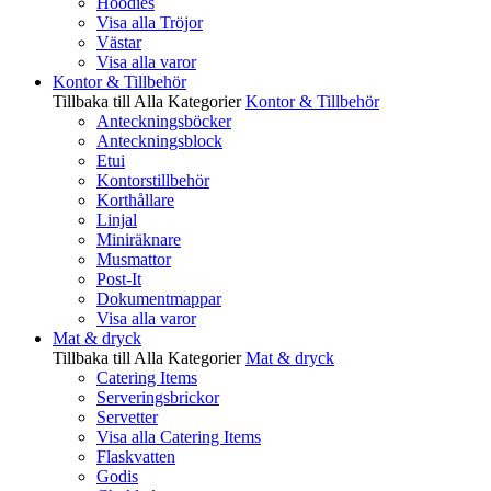
Hoodies
Visa alla Tröjor
Västar
Visa alla varor
Kontor & Tillbehör
Tillbaka till Alla Kategorier
Kontor & Tillbehör
Anteckningsböcker
Anteckningsblock
Etui
Kontorstillbehör
Korthållare
Linjal
Miniräknare
Musmattor
Post-It
Dokumentmappar
Visa alla varor
Mat & dryck
Tillbaka till Alla Kategorier
Mat & dryck
Catering Items
Serveringsbrickor
Servetter
Visa alla Catering Items
Flaskvatten
Godis