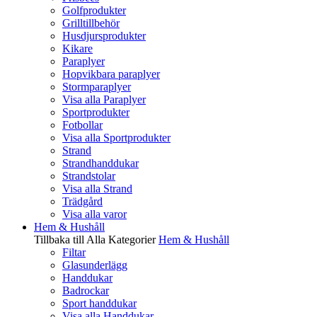
Golfprodukter
Grilltillbehör
Husdjursprodukter
Kikare
Paraplyer
Hopvikbara paraplyer
Stormparaplyer
Visa alla Paraplyer
Sportprodukter
Fotbollar
Visa alla Sportprodukter
Strand
Strandhanddukar
Strandstolar
Visa alla Strand
Trädgård
Visa alla varor
Hem & Hushåll
Tillbaka till Alla Kategorier
Hem & Hushåll
Filtar
Glasunderlägg
Handdukar
Badrockar
Sport handdukar
Visa alla Handdukar