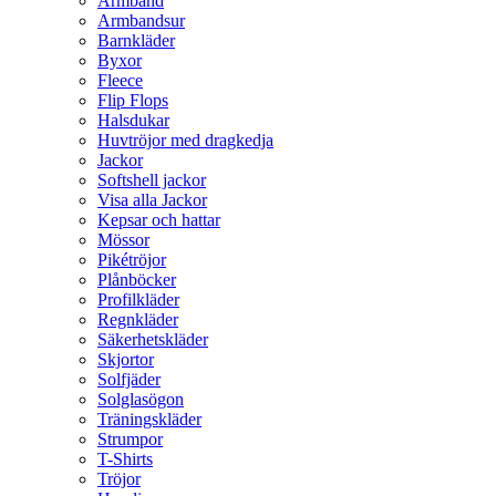
Armband
Armbandsur
Barnkläder
Byxor
Fleece
Flip Flops
Halsdukar
Huvtröjor med dragkedja
Jackor
Softshell jackor
Visa alla Jackor
Kepsar och hattar
Mössor
Pikétröjor
Plånböcker
Profilkläder
Regnkläder
Säkerhetskläder
Skjortor
Solfjäder
Solglasögon
Träningskläder
Strumpor
T-Shirts
Tröjor