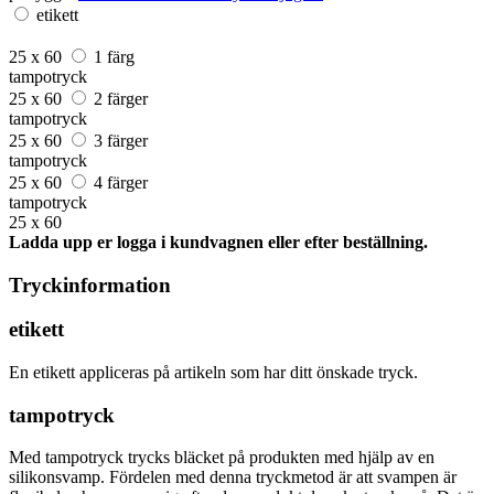
etikett
25 x 60
1 färg
tampotryck
25 x 60
2 färger
tampotryck
25 x 60
3 färger
tampotryck
25 x 60
4 färger
tampotryck
25 x 60
Ladda upp er logga i kundvagnen eller efter beställning.
Tryckinformation
etikett
En etikett appliceras på artikeln som har ditt önskade tryck.
tampotryck
Med tampotryck trycks bläcket på produkten med hjälp av en
silikonsvamp. Fördelen med denna tryckmetod är att svampen är