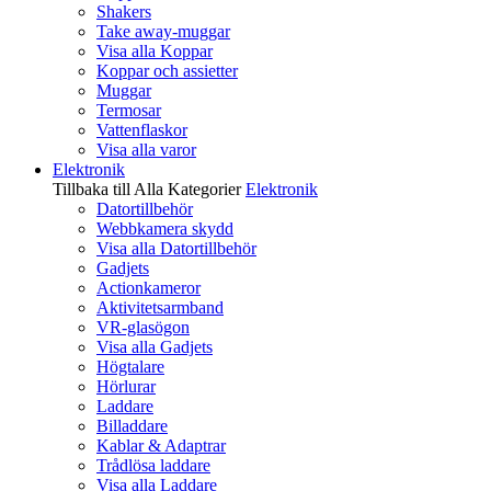
Shakers
Take away-muggar
Visa alla Koppar
Koppar och assietter
Muggar
Termosar
Vattenflaskor
Visa alla varor
Elektronik
Tillbaka till Alla Kategorier
Elektronik
Datortillbehör
Webbkamera skydd
Visa alla Datortillbehör
Gadjets
Actionkameror
Aktivitetsarmband
VR-glasögon
Visa alla Gadjets
Högtalare
Hörlurar
Laddare
Billaddare
Kablar & Adaptrar
Trådlösa laddare
Visa alla Laddare