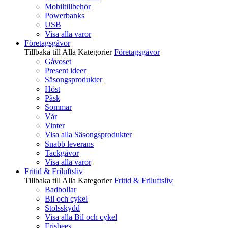
Mobiltillbehör
Powerbanks
USB
Visa alla varor
Företagsgåvor
Tillbaka till Alla Kategorier
Företagsgåvor
Gåvoset
Present ideer
Säsongsprodukter
Höst
Påsk
Sommar
Vår
Vinter
Visa alla Säsongsprodukter
Snabb leverans
Tackgåvor
Visa alla varor
Fritid & Friluftsliv
Tillbaka till Alla Kategorier
Fritid & Friluftsliv
Badbollar
Bil och cykel
Stolsskydd
Visa alla Bil och cykel
Frisbees