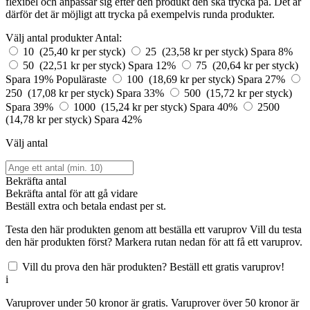
flexibel och anpassar sig efter den produkt den ska trycka på. Det är
därför det är möjligt att trycka på exempelvis runda produkter.
Välj antal produkter
Antal:
10 (25,40 kr per styck)
25 (23,58 kr per styck)
Spara 8%
50 (22,51 kr per styck)
Spara 12%
75 (20,64 kr per styck)
Spara 19%
Populäraste
100 (18,69 kr per styck)
Spara 27%
250 (17,08 kr per styck)
Spara 33%
500 (15,72 kr per styck)
Spara 39%
1000 (15,24 kr per styck)
Spara 40%
2500
(14,78 kr per styck)
Spara 42%
Välj antal
Bekräfta antal
Bekräfta antal för att gå vidare
Beställ
extra och betala endast
per st.
Testa den här produkten genom att beställa ett varuprov
Vill du testa
den här produkten först? Markera rutan nedan för att få ett varuprov.
Vill du prova den här produkten? Beställ ett gratis varuprov!
i
Varuprover under 50 kronor är gratis. Varuprover över 50 kronor är