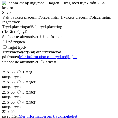
Silver
Välj tryckets placering/placeringar
Tryckets placering/placeringar:
Inget tryck
Tryckplaceringar
Välj tryckplacering
(fler är möjligt)
Snabbaste alternativet
på fronten
på ryggen
Inget tryck
Tryckmetod(er)
Välj din tryckmetod
på fronten
Mer information om tryckmöjlighet
Snabbaste alternativet
etikett
25 x 65
1 färg
tampotryck
25 x 65
2 färger
tampotryck
25 x 65
3 färger
tampotryck
25 x 65
4 färger
tampotryck
25 x 65
på ryggen
Mer information om tryckmöjlighet