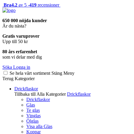
Bra
4.2
av 5 -
419
recensioner
650 000 nöjda kunder
Är du nästa?
Gratis varuprover
Upp till 50 kr
80 års erfarenhet
som vi delar med dig
Söka
Logga in
Se hela vårt sortiment
Stäng
Meny
Terug
Kategorier
Drickflaskor
Tillbaka till Alla Kategorier
Drickflaskor
Drickflaskor
Glas
Te glas
Vinglas
Ölglas
Visa alla Glas
Koppar