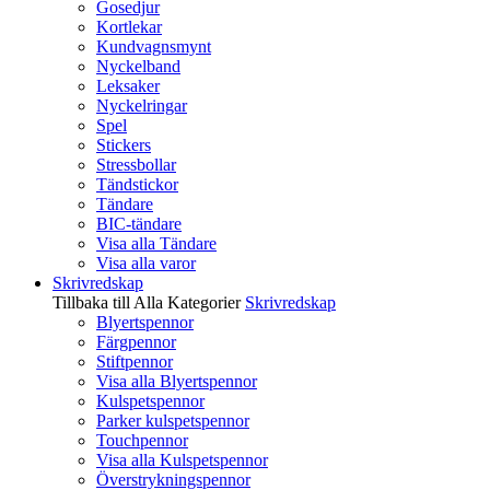
Gosedjur
Kortlekar
Kundvagnsmynt
Nyckelband
Leksaker
Nyckelringar
Spel
Stickers
Stressbollar
Tändstickor
Tändare
BIC-tändare
Visa alla Tändare
Visa alla varor
Skrivredskap
Tillbaka till Alla Kategorier
Skrivredskap
Blyertspennor
Färgpennor
Stiftpennor
Visa alla Blyertspennor
Kulspetspennor
Parker kulspetspennor
Touchpennor
Visa alla Kulspetspennor
Överstrykningspennor