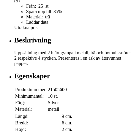
(5)
Från: 25 st
Spara upp till 35%
Material: trä
Laddar data
Uträkna pris
Beskrivning
Uppsättning med 2 hjärngympa i metall, trä och bomullssnöre:
2 respektive 4 stycken. Presenteras i en ask av återvunnet
papper.
Egenskaper
Produktnummer:
21505600
Minimumantal:
10 st.
Färg:
Silver
Material:
metall
Längd:
9 cm.
Bredd:
6 cm.
Höjd:
2 cm.