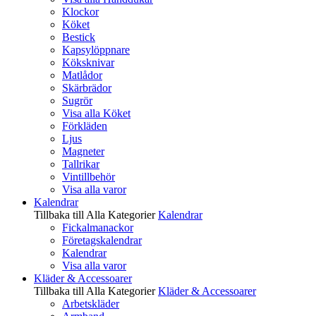
Klockor
Köket
Bestick
Kapsylöppnare
Köksknivar
Matlådor
Skärbrädor
Sugrör
Visa alla Köket
Förkläden
Ljus
Magneter
Tallrikar
Vintillbehör
Visa alla varor
Kalendrar
Tillbaka till Alla Kategorier
Kalendrar
Fickalmanackor
Företagskalendrar
Kalendrar
Visa alla varor
Kläder & Accessoarer
Tillbaka till Alla Kategorier
Kläder & Accessoarer
Arbetskläder