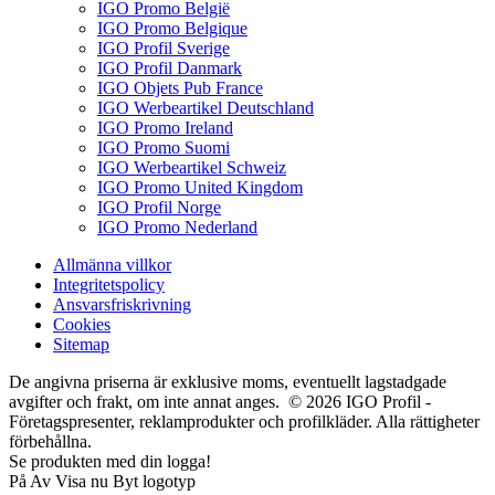
IGO Promo België
IGO Promo Belgique
IGO Profil Sverige
IGO Profil Danmark
IGO Objets Pub France
IGO Werbeartikel Deutschland
IGO Promo Ireland
IGO Promo Suomi
IGO Werbeartikel Schweiz
IGO Promo United Kingdom
IGO Profil Norge
IGO Promo Nederland
Allmänna villkor
Integritetspolicy
Ansvarsfriskrivning
Cookies
Sitemap
De angivna priserna är exklusive moms, eventuellt lagstadgade
avgifter och frakt, om inte annat anges. © 2026 IGO Profil -
Företagspresenter, reklamprodukter och profilkläder. Alla rättigheter
förbehållna.
Se produkten med din logga!
På
Av
Visa nu
Byt logotyp