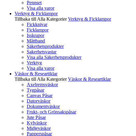
Pennset
Visa alla varor
Verktyg & Ficklampor
Tillbaka till Alla Kategorier
Verktyg & Ficklampor
Fickknivar
Ficklampor
Isskrapor
Måttband
Säkerhetsprodukter
Sakerhetsvastar
Visa alla Säkerhetsprodukter
Verktyg
Visa alla varor
Väskor & Researtiklar
Tillbaka till Alla Kategorier
Väskor & Researtiklar
Axelremsväskor
Tygpåsar
Canvas Påsar
Datorväskor
Dokumentväskor
Frukt- och Grönsakspåsar
Jute Påsar
Kylväskor
Midjeväskor
Papperspåsar