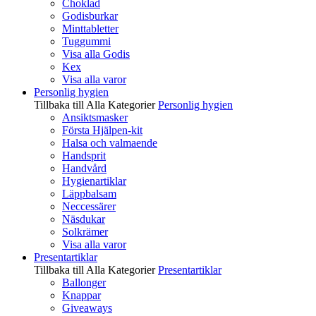
Choklad
Godisburkar
Minttabletter
Tuggummi
Visa alla Godis
Kex
Visa alla varor
Personlig hygien
Tillbaka till Alla Kategorier
Personlig hygien
Ansiktsmasker
Första Hjälpen-kit
Halsa och valmaende
Handsprit
Handvård
Hygienartiklar
Läppbalsam
Neccessärer
Näsdukar
Solkrämer
Visa alla varor
Presentartiklar
Tillbaka till Alla Kategorier
Presentartiklar
Ballonger
Knappar
Giveaways