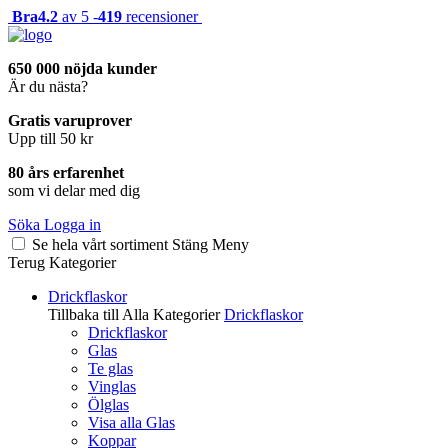
Bra
4.2
av 5 -
419
recensioner
650 000 nöjda kunder
Är du nästa?
Gratis varuprover
Upp till 50 kr
80 års erfarenhet
som vi delar med dig
Söka
Logga in
Se hela vårt sortiment
Stäng
Meny
Terug
Kategorier
Drickflaskor
Tillbaka till Alla Kategorier
Drickflaskor
Drickflaskor
Glas
Te glas
Vinglas
Ölglas
Visa alla Glas
Koppar