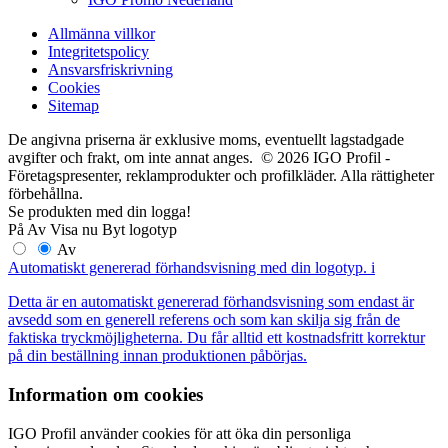
Allmänna villkor
Integritetspolicy
Ansvarsfriskrivning
Cookies
Sitemap
De angivna priserna är exklusive moms, eventuellt lagstadgade
avgifter och frakt, om inte annat anges. © 2026 IGO Profil -
Företagspresenter, reklamprodukter och profilkläder. Alla rättigheter
förbehållna.
Se produkten med din logga!
På
Av
Visa nu
Byt logotyp
Av
Automatiskt genererad förhandsvisning med din logotyp.
i
Detta är en automatiskt genererad förhandsvisning som endast är
avsedd som en generell referens och som kan skilja sig från de
faktiska tryckmöjligheterna. Du får alltid ett kostnadsfritt korrektur
på din beställning innan produktionen påbörjas.
Information om cookies
IGO Profil använder cookies för att öka din personliga