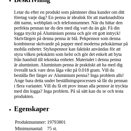
Letar du efter en produkt som påminner dina kunder om ditt
företag varje dag? En penna är idealisk för att marknadsföra
ditt namn, webbplats och telefonnummer. När du hittar den
perfekta pennan tar du den med dig vart du än går. Få din
logga tryckt på Aluminium penna och gör ett gott intryck!
Skrivfärgen på denna penna är blå. Pekpennor som denna
kombinerar skrivande på papper med moderna pekskärmar på
mobila enheter. Styluspennor kan faktiskt användas för att
styra vilken pekskärm som helst och gör det enkelt att byta
från handstil till tekniska enheter. Materialet i denna penna
är aluminium. Aluminium penna är praktiskt att ha med dig
överallt tack vare dess låga vikt på 0.018 gram. Vill du
beställa fler färger av Aluminium penna? Inga problem alls!
Ange bara detta under beställningsprocessen så får du pennan
i flera varianter. Vill du få ett prov innan alla pennor är tryckta
med din logga? Inga problem. På så sätt kan du se och testa
produkten.
Egenskaper
Produktnummer:
19793801
Minimumantal:
75 st.