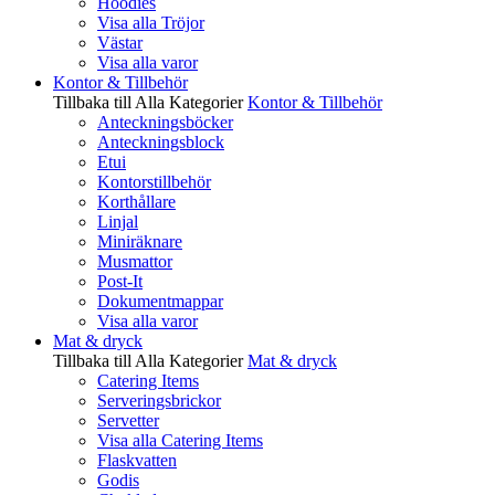
Hoodies
Visa alla Tröjor
Västar
Visa alla varor
Kontor & Tillbehör
Tillbaka till Alla Kategorier
Kontor & Tillbehör
Anteckningsböcker
Anteckningsblock
Etui
Kontorstillbehör
Korthållare
Linjal
Miniräknare
Musmattor
Post-It
Dokumentmappar
Visa alla varor
Mat & dryck
Tillbaka till Alla Kategorier
Mat & dryck
Catering Items
Serveringsbrickor
Servetter
Visa alla Catering Items
Flaskvatten
Godis