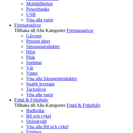
Mobiltillbehör
Powerbanks
USB
Visa alla varor
Företagsgåvor
Tillbaka till Alla Kategorier
Företagsgåvor
Gåvoset
Present ideer
Säsongsprodukter
Höst
Påsk
Sommar
Vår
Vinter
Visa alla Säsongsprodukter
Snabb leverans
Tackgåvor
Visa alla varor
Fritid & Friluftsliv
Tillbaka till Alla Kategorier
Fritid & Friluftsliv
Badbollar
Bil och cykel
Stolsskydd
Visa alla Bil och cykel
Frisbees