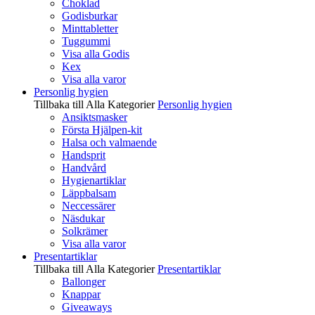
Choklad
Godisburkar
Minttabletter
Tuggummi
Visa alla Godis
Kex
Visa alla varor
Personlig hygien
Tillbaka till Alla Kategorier
Personlig hygien
Ansiktsmasker
Första Hjälpen-kit
Halsa och valmaende
Handsprit
Handvård
Hygienartiklar
Läppbalsam
Neccessärer
Näsdukar
Solkrämer
Visa alla varor
Presentartiklar
Tillbaka till Alla Kategorier
Presentartiklar
Ballonger
Knappar
Giveaways