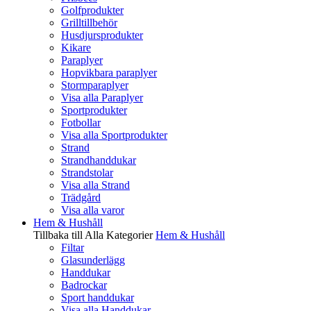
Golfprodukter
Grilltillbehör
Husdjursprodukter
Kikare
Paraplyer
Hopvikbara paraplyer
Stormparaplyer
Visa alla Paraplyer
Sportprodukter
Fotbollar
Visa alla Sportprodukter
Strand
Strandhanddukar
Strandstolar
Visa alla Strand
Trädgård
Visa alla varor
Hem & Hushåll
Tillbaka till Alla Kategorier
Hem & Hushåll
Filtar
Glasunderlägg
Handdukar
Badrockar
Sport handdukar
Visa alla Handdukar