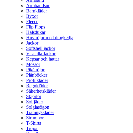
Armband
Armbandsur
Barnkläder
Byxor
Fleece
Flip Flops
Halsdukar
Huvtröjor med dragkedja
Jackor
Softshell jackor
Visa alla Jackor
Kepsar och hattar
Mössor
Pikétröjor
Plånböcker
Profilkläder
Regnkläder
Säkerhetskläder
Skjortor
Solfjäder
Solglasögon
Träningskläder
Strumpor
T-Shirts
Tröjor