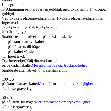
Limegrön
guldgul
Välj tryckets placering/placeringar
Tryckets placering/placeringar:
Inget tryck
Tryckplaceringar
Välj tryckplacering
(fler är möjligt)
Snabbaste alternativet
på baksidan skaftet
på framsidan av skaftet
på hållaren, till höger
på skaftet vänster
Inget tryck
Tryckmetod(er)
Välj din tryckmetod
på baksidan skaftet
Mer information om tryckmöjlighet
Snabbaste alternativet
Lasergravering
100 x 5
på framsidan av skaftet
Mer information om tryckmöjlighet
Lasergravering
50 x 5
på hållaren, till höger
Mer information om tryckmöjlighet
Lasergravering