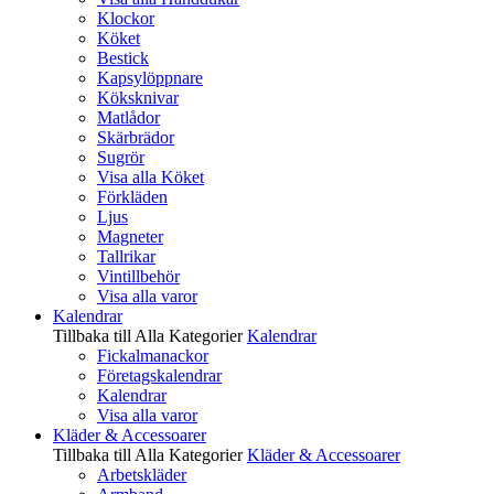
Klockor
Köket
Bestick
Kapsylöppnare
Köksknivar
Matlådor
Skärbrädor
Sugrör
Visa alla Köket
Förkläden
Ljus
Magneter
Tallrikar
Vintillbehör
Visa alla varor
Kalendrar
Tillbaka till Alla Kategorier
Kalendrar
Fickalmanackor
Företagskalendrar
Kalendrar
Visa alla varor
Kläder & Accessoarer
Tillbaka till Alla Kategorier
Kläder & Accessoarer
Arbetskläder