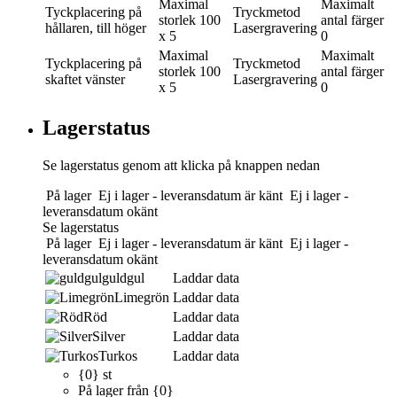
Maximal
Maximalt
Tyckplacering
på
Tryckmetod
storlek
100
antal färger
hållaren, till höger
Lasergravering
x 5
0
Maximal
Maximalt
Tyckplacering
på
Tryckmetod
storlek
100
antal färger
skaftet vänster
Lasergravering
x 5
0
Lagerstatus
Se lagerstatus genom att klicka på knappen nedan
På lager
Ej i lager - leveransdatum är känt
Ej i lager -
leveransdatum okänt
Se lagerstatus
På lager
Ej i lager - leveransdatum är känt
Ej i lager -
leveransdatum okänt
guldgul
Laddar data
Limegrön
Laddar data
Röd
Laddar data
Silver
Laddar data
Turkos
Laddar data
{0} st
På lager från {0}