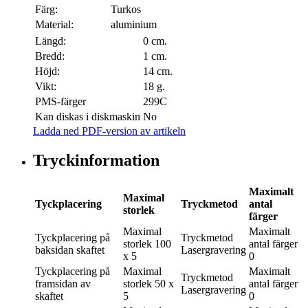
Färg:
Turkos
Material:
aluminium
Längd:
0 cm.
Bredd:
1 cm.
Höjd:
14 cm.
Vikt:
18 g.
PMS-färger
299C
Kan diskas i diskmaskin
No
Ladda ned PDF-version av artikeln
Tryckinformation
Maximalt
Maximal
Tyckplacering
Tryckmetod
antal
storlek
färger
Maximal
Maximalt
Tyckplacering
på
Tryckmetod
storlek
100
antal färger
baksidan skaftet
Lasergravering
x 5
0
Tyckplacering
på
Maximal
Maximalt
Tryckmetod
framsidan av
storlek
50 x
antal färger
Lasergravering
skaftet
5
0