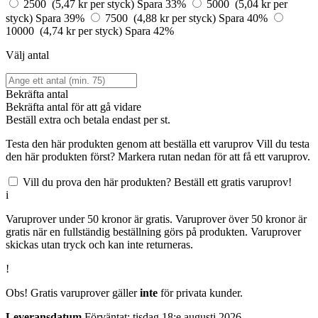
2500 (5,47 kr per styck)
Spara 33%
5000 (5,04 kr per
styck)
Spara 39%
7500 (4,88 kr per styck)
Spara 40%
10000 (4,74 kr per styck)
Spara 42%
Välj antal
Bekräfta antal
Bekräfta antal för att gå vidare
Beställ
extra och betala endast
per st.
Testa den här produkten genom att beställa ett varuprov
Vill du testa
den här produkten först? Markera rutan nedan för att få ett varuprov.
Vill du prova den här produkten? Beställ ett gratis varuprov!
i
Varuprover under 50 kronor är gratis. Varuprover över 50 kronor är
gratis när en fullständig beställning görs på produkten. Varuprover
skickas utan tryck och kan inte returneras.
!
Obs! Gratis varuprover gäller
inte
för privata kunder.
Leveransdatum
Förväntat: tisdag 18:e augusti 2026