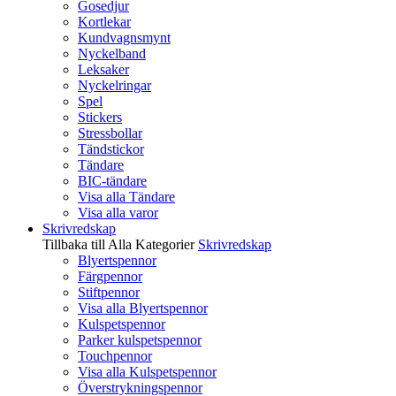
Gosedjur
Kortlekar
Kundvagnsmynt
Nyckelband
Leksaker
Nyckelringar
Spel
Stickers
Stressbollar
Tändstickor
Tändare
BIC-tändare
Visa alla Tändare
Visa alla varor
Skrivredskap
Tillbaka till Alla Kategorier
Skrivredskap
Blyertspennor
Färgpennor
Stiftpennor
Visa alla Blyertspennor
Kulspetspennor
Parker kulspetspennor
Touchpennor
Visa alla Kulspetspennor
Överstrykningspennor