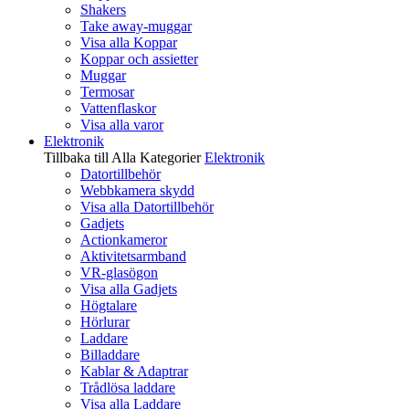
Shakers
Take away-muggar
Visa alla Koppar
Koppar och assietter
Muggar
Termosar
Vattenflaskor
Visa alla varor
Elektronik
Tillbaka till Alla Kategorier
Elektronik
Datortillbehör
Webbkamera skydd
Visa alla Datortillbehör
Gadjets
Actionkameror
Aktivitetsarmband
VR-glasögon
Visa alla Gadjets
Högtalare
Hörlurar
Laddare
Billaddare
Kablar & Adaptrar
Trådlösa laddare
Visa alla Laddare