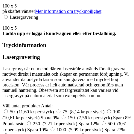
100 x 5
på skaftet vänster
Mer information om tryckmöjlighet
Lasergravering
100 x 5
Ladda upp er logga i kundvagnen eller efter beställning.
Tryckinformation
Lasergravering
Lasergravyr är en metod där en laserstråle används för att gravera
motivet direkt i materialet och skapar en permanent fördjupning. Vi
använder datorstyrda lasrar som kan gravera med mycket hög
precision. Vår process är helt automatiserad och genomförs utan
manuell hantering. Observera att färgresultatet kan variera vid
lasergravyr på naturmaterial som exempelvis bambu.
Välj antal produkter
Antal:
50 (11,60 kr per styck)
75 (8,14 kr per styck)
100
(10,61 kr per styck)
Spara 9%
150 (7,56 kr per styck)
Spara 8%
Populäraste
250 (7,21 kr per styck)
Spara 12%
500 (6,61
kr per styck)
Spara 19%
1000 (5,99 kr per styck)
Spara 27%