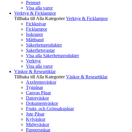
Pennset
Visa alla varor
Verktyg & Ficklampor
Tillbaka till Alla Kategorier
Verktyg & Ficklampor
Fickknivar
Ficklampor
Isskrapor
Måttband
Säkerhetsprodukter
Sakerhetsvastar
Visa alla Säkerhetsprodukter
Verktyg
Visa alla varor
Väskor & Researtiklar
Tillbaka till Alla Kategorier
Väskor & Researtiklar
Axelremsväskor
Tygpåsar
Canvas Påsar
Datorväskor
Dokumentväskor
Frukt- och Grönsakspåsar
Jute Påsar
Kylväskor
Midjeväskor
Papperspåsar