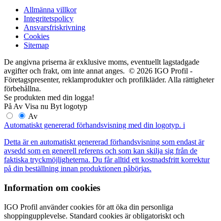
Allmänna villkor
Integritetspolicy
Ansvarsfriskrivning
Cookies
Sitemap
De angivna priserna är exklusive moms, eventuellt lagstadgade
avgifter och frakt, om inte annat anges. © 2026 IGO Profil -
Företagspresenter, reklamprodukter och profilkläder. Alla rättigheter
förbehållna.
Se produkten med din logga!
På
Av
Visa nu
Byt logotyp
Av
Automatiskt genererad förhandsvisning med din logotyp.
i
Detta är en automatiskt genererad förhandsvisning som endast är
avsedd som en generell referens och som kan skilja sig från de
faktiska tryckmöjligheterna. Du får alltid ett kostnadsfritt korrektur
på din beställning innan produktionen påbörjas.
Information om cookies
IGO Profil använder cookies för att öka din personliga
shoppingupplevelse. Standard cookies är obligatoriskt och