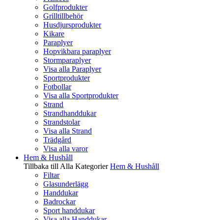
Golfprodukter
Grilltillbehör
Husdjursprodukter
Kikare
Paraplyer
Hopvikbara paraplyer
Stormparaplyer
Visa alla Paraplyer
Sportprodukter
Fotbollar
Visa alla Sportprodukter
Strand
Strandhanddukar
Strandstolar
Visa alla Strand
Trädgård
Visa alla varor
Hem & Hushåll
Tillbaka till Alla Kategorier
Hem & Hushåll
Filtar
Glasunderlägg
Handdukar
Badrockar
Sport handdukar
Visa alla Handdukar