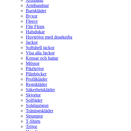
Armband
Armbandsur
Barnkläder
Byxor
Fleece
Flip Flops
Halsdukar
Huvtröjor med dragkedja
Jackor
Softshell jackor
Visa alla Jackor
Kepsar och hattar
Mössor
Pikétröjor
Plånböcker
Profilkläder
Regnkläder
Säkerhetskläder
Skjortor
Solfjäder
Solglasögon
Träningskläder
Strumpor
T-Shirts
Tröjor