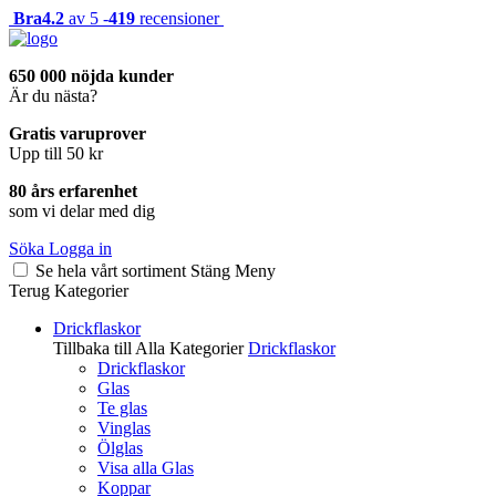
Bra
4.2
av 5 -
419
recensioner
650 000 nöjda kunder
Är du nästa?
Gratis varuprover
Upp till 50 kr
80 års erfarenhet
som vi delar med dig
Söka
Logga in
Se hela vårt sortiment
Stäng
Meny
Terug
Kategorier
Drickflaskor
Tillbaka till Alla Kategorier
Drickflaskor
Drickflaskor
Glas
Te glas
Vinglas
Ölglas
Visa alla Glas
Koppar