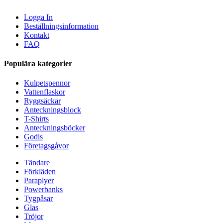
Logga In
Beställningsinformation
Kontakt
FAQ
Populära kategorier
Kulpetspennor
Vattenflaskor
Ryggsäckar
Anteckningsblock
T-Shirts
Anteckningsböcker
Godis
Företagsgåvor
Tändare
Förkläden
Paraplyer
Powerbanks
Tygpåsar
Glas
Tröjor