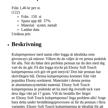
Från
1,46 kr
per st.
(122)
Från: 150 st
Spara upp till 37%
Material: syntet, metall
Laddar data
Uträkna pris
Beskrivning
Kulspetspennor med namn eller logga är idealiska som
giveaways på mässor. Vilken du än väljer är en penna praktisk
för alla. När du hittar den perfekta pennan tar du den med dig
vart du än går. Få din logga tryckt på Ebony Soft Touch
kulspetspenna och gör ett gott intryck! Den här pennan har
skrivfärgen blå. Denna kulspetspenna kommer från vårt
populära Ebony-sortiment. Materialet i denna penna
är aluminium;syntetiskt material. Ebony Soft Touch
kulspetspenna är praktiskt att ha med dig överallt tack vare
dess låga vikt på 17 gram. Vill du beställa fler färger
av Ebony Soft Touch kulspetspenna? Inga problem alls! Ange
bara detta under beställningsprocessen så får du pennan i flera
varianter. Ebony Soft Touch kulspetspenna är idealisk för att