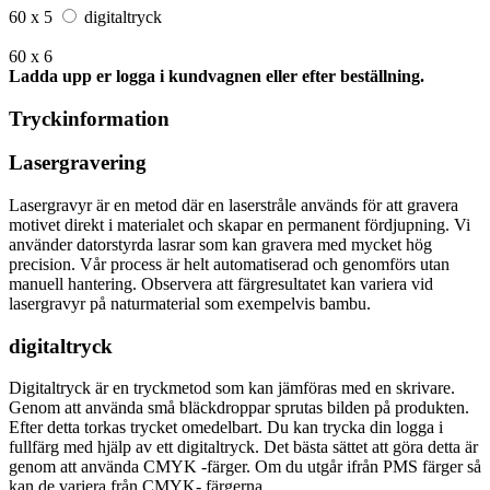
60 x 5
digitaltryck
60 x 6
Ladda upp er logga i kundvagnen eller efter beställning.
Tryckinformation
Lasergravering
Lasergravyr är en metod där en laserstråle används för att gravera
motivet direkt i materialet och skapar en permanent fördjupning. Vi
använder datorstyrda lasrar som kan gravera med mycket hög
precision. Vår process är helt automatiserad och genomförs utan
manuell hantering. Observera att färgresultatet kan variera vid
lasergravyr på naturmaterial som exempelvis bambu.
digitaltryck
Digitaltryck är en tryckmetod som kan jämföras med en skrivare.
Genom att använda små bläckdroppar sprutas bilden på produkten.
Efter detta torkas trycket omedelbart. Du kan trycka din logga i
fullfärg med hjälp av ett digitaltryck. Det bästa sättet att göra detta är
genom att använda CMYK -färger. Om du utgår ifrån PMS färger så
kan de variera från CMYK- färgerna.