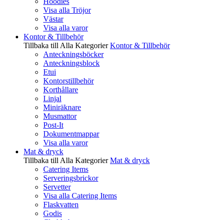
Hoodies
Visa alla Tröjor
Västar
Visa alla varor
Kontor & Tillbehör
Tillbaka till Alla Kategorier
Kontor & Tillbehör
Anteckningsböcker
Anteckningsblock
Etui
Kontorstillbehör
Korthållare
Linjal
Miniräknare
Musmattor
Post-It
Dokumentmappar
Visa alla varor
Mat & dryck
Tillbaka till Alla Kategorier
Mat & dryck
Catering Items
Serveringsbrickor
Servetter
Visa alla Catering Items
Flaskvatten
Godis