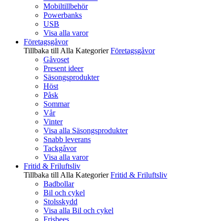
Mobiltillbehör
Powerbanks
USB
Visa alla varor
Företagsgåvor
Tillbaka till Alla Kategorier
Företagsgåvor
Gåvoset
Present ideer
Säsongsprodukter
Höst
Påsk
Sommar
Vår
Vinter
Visa alla Säsongsprodukter
Snabb leverans
Tackgåvor
Visa alla varor
Fritid & Friluftsliv
Tillbaka till Alla Kategorier
Fritid & Friluftsliv
Badbollar
Bil och cykel
Stolsskydd
Visa alla Bil och cykel
Frisbees