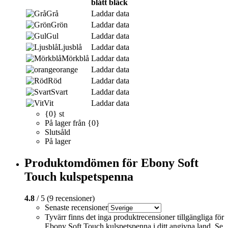
blått bläck
Grå
Laddar data
Grön
Laddar data
Gul
Laddar data
Ljusblå
Laddar data
Mörkblå
Laddar data
orange
Laddar data
Röd
Laddar data
Svart
Laddar data
Vit
Laddar data
{0} st
På lager från {0}
Slutsåld
På lager
Produktomdömen för Ebony Soft
Touch kulspetspenna
4.8
/ 5 (9 recensioner)
Senaste recensioner
Tyvärr finns det inga produktrecensioner tillgängliga för
Ebony Soft Touch kulspetspenna i ditt angivna land. Se