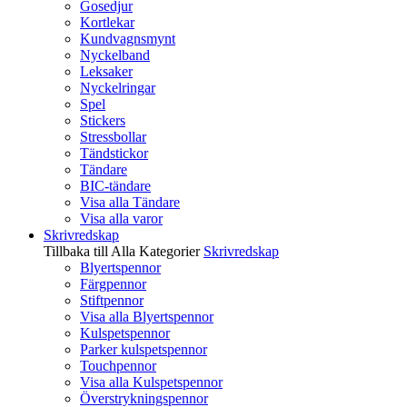
Gosedjur
Kortlekar
Kundvagnsmynt
Nyckelband
Leksaker
Nyckelringar
Spel
Stickers
Stressbollar
Tändstickor
Tändare
BIC-tändare
Visa alla Tändare
Visa alla varor
Skrivredskap
Tillbaka till Alla Kategorier
Skrivredskap
Blyertspennor
Färgpennor
Stiftpennor
Visa alla Blyertspennor
Kulspetspennor
Parker kulspetspennor
Touchpennor
Visa alla Kulspetspennor
Överstrykningspennor