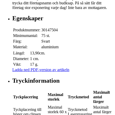
trycka ditt företagsnamn och budksap. På så sätt får ditt
företag stor exponering varje dag! Inte bara av mottagaren.
Egenskaper
Produktnummer:
30147504
Minimumantal:
75 st.
Färg:
Svart
Material:
aluminium
Längd:
13,90cm.
Diameter:
1 cm.
Vikt:
17 g.
Ladda ned PDF-version av artikeln
Tryckinformation
Maximalt
Maximal
Tyckplacering
Tryckmetod
antal
storlek
färger
Maximal
Maximalt
Tyckplacering
till
Tryckmetod
storlek
60 x
antal färger
höger om clipsen
Lasergravering