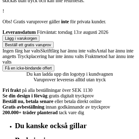
skickas utan tryck och kan inte returneras.
!
Obs! Gratis varuprover gäller
inte
för privata kunder.
Leveransdatum
Förväntat: torsdag 13:e augusti 2026
Lägg i varukorgen
Beställ ett gratis varuprov
Ingen färg har valts
Skriftfärg har ännu inte valts
Antal har ännu inte
angetts
Tryckplacering har inte ännu valts
Fraktmetod har ännu inte
valts
Få en icke-bindande offert
Du kan ladda upp din logotyp i kundvagnen
Varuprover levereras alltid utan tryck
Fri frakt
på alla beställningar över SEK 1130
Se din design i förväg
gratis digitalt tryckprov
Beställ nu, betala senare
eller betala direkt online
Gratis avbeställning
innan godkännande av tryckprov
200.000+
träder planterad
tack vare dig
Du kanske också gillar