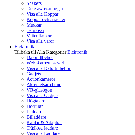
Shakers
Take away-muggar
Visa alla Koppar
Koppar och assietter
Muggar
Termosar
Vattenflaskor
Visa alla varor
Elektronik
Tillbaka till Alla Kategorier
Elektronik
Datortillbehör
Webbkamera skydd
Visa alla Datortillbehör
Gadjets
Actionkameror
Aktivitetsarmband
VR-glasögon
Visa alla Gadjets
Högtalare
Hörlurar
Laddare
Billaddare
Kablar & Adaptrar
Trådlösa laddare
Visa alla Laddare