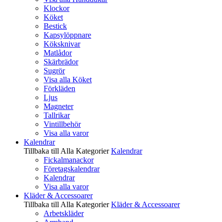
Klockor
Köket
Bestick
Kapsylöppnare
Köksknivar
Matlådor
Skärbrädor
Sugrör
Visa alla Köket
Förkläden
Ljus
Magneter
Tallrikar
Vintillbehör
Visa alla varor
Kalendrar
Tillbaka till Alla Kategorier
Kalendrar
Fickalmanackor
Företagskalendrar
Kalendrar
Visa alla varor
Kläder & Accessoarer
Tillbaka till Alla Kategorier
Kläder & Accessoarer
Arbetskläder