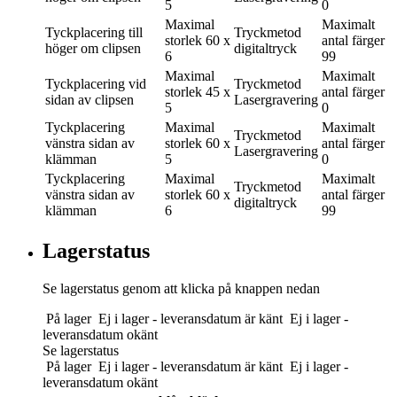
5
0
Maximal
Maximalt
Tyckplacering
till
Tryckmetod
storlek
60 x
antal färger
höger om clipsen
digitaltryck
6
99
Maximal
Maximalt
Tyckplacering
vid
Tryckmetod
storlek
45 x
antal färger
sidan av clipsen
Lasergravering
5
0
Tyckplacering
Maximal
Maximalt
Tryckmetod
vänstra sidan av
storlek
60 x
antal färger
Lasergravering
klämman
5
0
Tyckplacering
Maximal
Maximalt
Tryckmetod
vänstra sidan av
storlek
60 x
antal färger
digitaltryck
klämman
6
99
Lagerstatus
Se lagerstatus genom att klicka på knappen nedan
På lager
Ej i lager - leveransdatum är känt
Ej i lager -
leveransdatum okänt
Se lagerstatus
På lager
Ej i lager - leveransdatum är känt
Ej i lager -
leveransdatum okänt