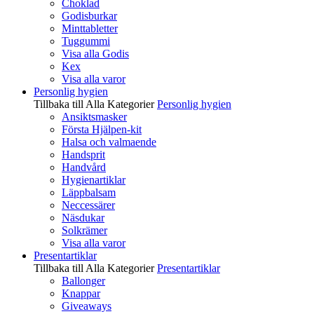
Choklad
Godisburkar
Minttabletter
Tuggummi
Visa alla Godis
Kex
Visa alla varor
Personlig hygien
Tillbaka till Alla Kategorier
Personlig hygien
Ansiktsmasker
Första Hjälpen-kit
Halsa och valmaende
Handsprit
Handvård
Hygienartiklar
Läppbalsam
Neccessärer
Näsdukar
Solkrämer
Visa alla varor
Presentartiklar
Tillbaka till Alla Kategorier
Presentartiklar
Ballonger
Knappar
Giveaways