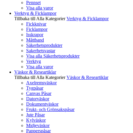
Pennset
Visa alla varor
Verktyg & Ficklampor
Tillbaka till Alla Kategorier
Verktyg & Ficklampor
Fickknivar
Ficklampor
Isskrapor
Måttband
Säkerhetsprodukter
Sakerhetsvastar
Visa alla Säkerhetsprodukter
Verktyg
Visa alla varor
Väskor & Researtiklar
Tillbaka till Alla Kategorier
Väskor & Researtiklar
Axelremsväskor
Tygpåsar
Canvas Påsar
Datorväskor
Dokumentväskor
Frukt- och Grönsakspåsar
Jute Påsar
Kylväskor
Midjeväskor
Papperspåsar