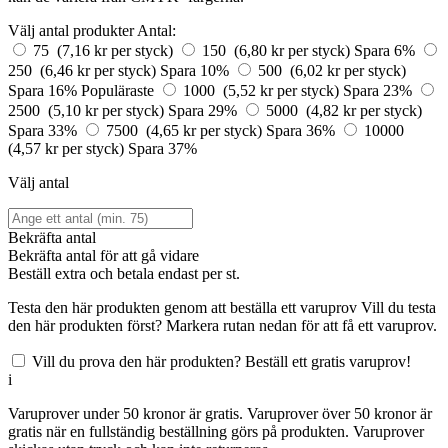
Välj antal produkter
Antal:
75 (7,16 kr per styck)
150 (6,80 kr per styck)
Spara 6%
250 (6,46 kr per styck)
Spara 10%
500 (6,02 kr per styck)
Spara 16%
Populäraste
1000 (5,52 kr per styck)
Spara 23%
2500 (5,10 kr per styck)
Spara 29%
5000 (4,82 kr per styck)
Spara 33%
7500 (4,65 kr per styck)
Spara 36%
10000
(4,57 kr per styck)
Spara 37%
Välj antal
Bekräfta antal
Bekräfta antal för att gå vidare
Beställ
extra och betala endast
per st.
Testa den här produkten genom att beställa ett varuprov
Vill du testa
den här produkten först? Markera rutan nedan för att få ett varuprov.
Vill du prova den här produkten? Beställ ett gratis varuprov!
i
Varuprover under 50 kronor är gratis. Varuprover över 50 kronor är
gratis när en fullständig beställning görs på produkten. Varuprover