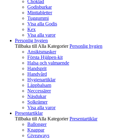
Choklad
Godisburkar
Minttabletter
Tuggummi
Visa alla Godis
Kex
Visa alla varor
Personlig hygien
Tillbaka till Alla Kategorier
Personlig hygien
Ansiktsmasker
Första Hjälpen-kit
Halsa och valmaende
Handsprit
Handvård
Hygienartiklar
Läppbalsam
Neccessärer
Näsdukar
Solkrämer
Visa alla varor
Presentartiklar
Tillbaka till Alla Kategorier
Presentartiklar
Ballonger
Knappar
Giveaways