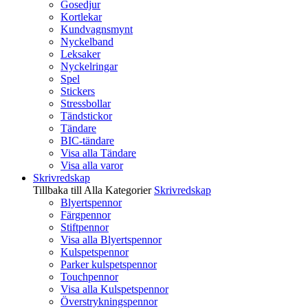
Gosedjur
Kortlekar
Kundvagnsmynt
Nyckelband
Leksaker
Nyckelringar
Spel
Stickers
Stressbollar
Tändstickor
Tändare
BIC-tändare
Visa alla Tändare
Visa alla varor
Skrivredskap
Tillbaka till Alla Kategorier
Skrivredskap
Blyertspennor
Färgpennor
Stiftpennor
Visa alla Blyertspennor
Kulspetspennor
Parker kulspetspennor
Touchpennor
Visa alla Kulspetspennor
Överstrykningspennor