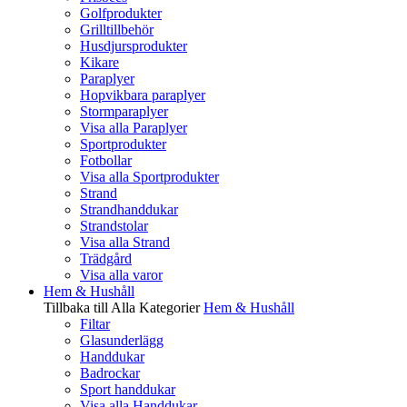
Golfprodukter
Grilltillbehör
Husdjursprodukter
Kikare
Paraplyer
Hopvikbara paraplyer
Stormparaplyer
Visa alla Paraplyer
Sportprodukter
Fotbollar
Visa alla Sportprodukter
Strand
Strandhanddukar
Strandstolar
Visa alla Strand
Trädgård
Visa alla varor
Hem & Hushåll
Tillbaka till Alla Kategorier
Hem & Hushåll
Filtar
Glasunderlägg
Handdukar
Badrockar
Sport handdukar
Visa alla Handdukar