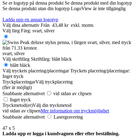
Se er logotyp på denna produkt
Se denna produkt med din logotyp
Se denna produkt utan din logotyp
LogoView är inte tillgänglig
Ladda upp en annan logotyp
Välj dina alternativ
Från
43,48 kr
exkl. moms
Välj färg
Färg:
svart, silver
svart, silver
Välj skriftfärg
Skriftfärg:
blått bläck
blått bläck
Välj tryckets placering/placeringar
Tryckets placering/placeringar:
Inget tryck
Tryckplaceringar
Välj tryckplacering
(fler är möjligt)
Snabbaste alternativet
vid sidan av clipsen
Inget tryck
Tryckmetod(er)
Välj din tryckmetod
vid sidan av clipsen
Mer information om tryckmöjlighet
Snabbaste alternativet
Lasergravering
47 x 5
Ladda upp er logga i kundvagnen eller efter beställning.