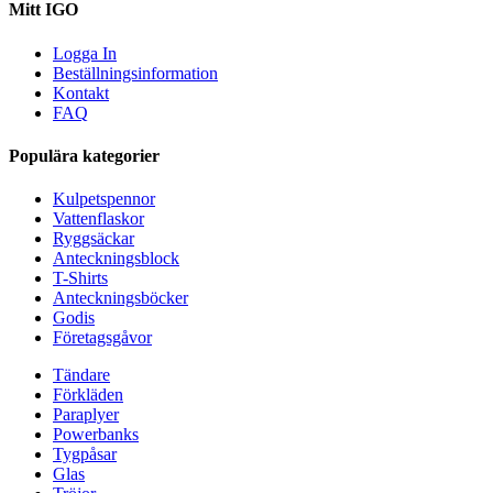
Mitt IGO
Logga In
Beställningsinformation
Kontakt
FAQ
Populära kategorier
Kulpetspennor
Vattenflaskor
Ryggsäckar
Anteckningsblock
T-Shirts
Anteckningsböcker
Godis
Företagsgåvor
Tändare
Förkläden
Paraplyer
Powerbanks
Tygpåsar
Glas