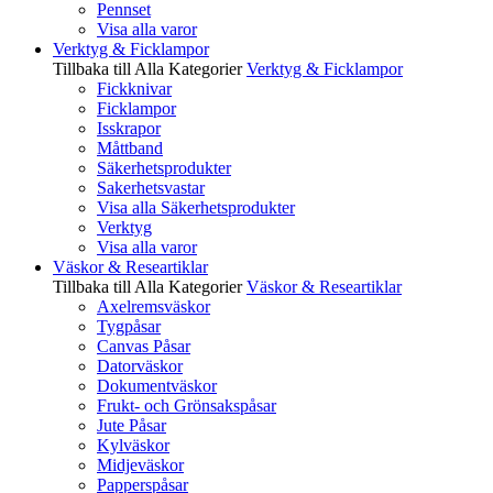
Pennset
Visa alla varor
Verktyg & Ficklampor
Tillbaka till Alla Kategorier
Verktyg & Ficklampor
Fickknivar
Ficklampor
Isskrapor
Måttband
Säkerhetsprodukter
Sakerhetsvastar
Visa alla Säkerhetsprodukter
Verktyg
Visa alla varor
Väskor & Researtiklar
Tillbaka till Alla Kategorier
Väskor & Researtiklar
Axelremsväskor
Tygpåsar
Canvas Påsar
Datorväskor
Dokumentväskor
Frukt- och Grönsakspåsar
Jute Påsar
Kylväskor
Midjeväskor
Papperspåsar