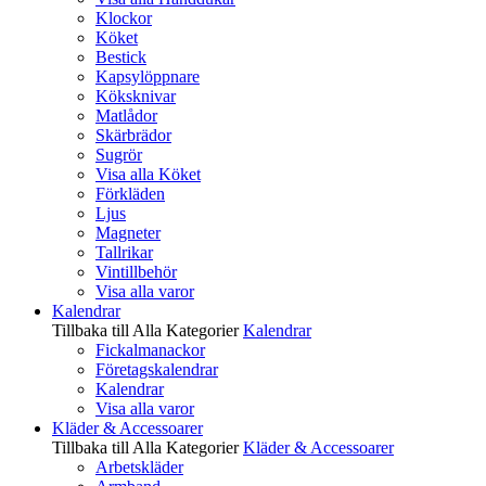
Klockor
Köket
Bestick
Kapsylöppnare
Köksknivar
Matlådor
Skärbrädor
Sugrör
Visa alla Köket
Förkläden
Ljus
Magneter
Tallrikar
Vintillbehör
Visa alla varor
Kalendrar
Tillbaka till Alla Kategorier
Kalendrar
Fickalmanackor
Företagskalendrar
Kalendrar
Visa alla varor
Kläder & Accessoarer
Tillbaka till Alla Kategorier
Kläder & Accessoarer
Arbetskläder