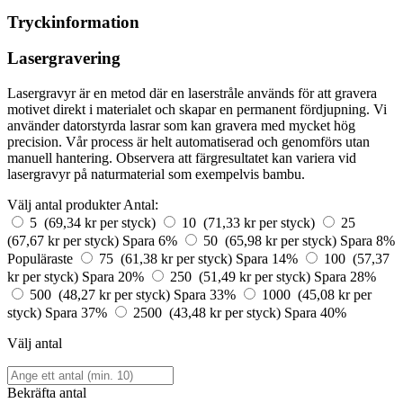
Tryckinformation
Lasergravering
Lasergravyr är en metod där en laserstråle används för att gravera
motivet direkt i materialet och skapar en permanent fördjupning. Vi
använder datorstyrda lasrar som kan gravera med mycket hög
precision. Vår process är helt automatiserad och genomförs utan
manuell hantering. Observera att färgresultatet kan variera vid
lasergravyr på naturmaterial som exempelvis bambu.
Välj antal produkter
Antal:
5 (69,34 kr per styck)
10 (71,33 kr per styck)
25
(67,67 kr per styck)
Spara 6%
50 (65,98 kr per styck)
Spara 8%
Populäraste
75 (61,38 kr per styck)
Spara 14%
100 (57,37
kr per styck)
Spara 20%
250 (51,49 kr per styck)
Spara 28%
500 (48,27 kr per styck)
Spara 33%
1000 (45,08 kr per
styck)
Spara 37%
2500 (43,48 kr per styck)
Spara 40%
Välj antal
Bekräfta antal