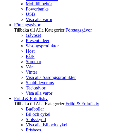
Mobiltillbehör
Powerbanks
USB
Visa alla varor
Företagsgåvor
Tillbaka till Alla Kategorier
Företagsgåvor
Gåvoset
Present ideer
Säsongsprodukter
Höst
Påsk
Sommar
Vår
Vinter
Visa alla Säsongsprodukter
Snabb leverans
Tackgåvor
Visa alla varor
Fritid & Friluftsliv
Tillbaka till Alla Kategorier
Fritid & Friluftsliv
Badbollar
Bil och cykel
Stolsskydd
Visa alla Bil och cykel
Frisbees