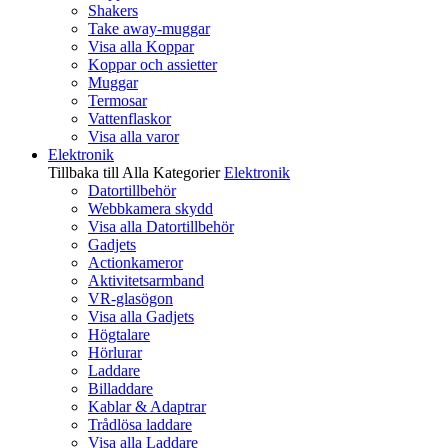
Shakers
Take away-muggar
Visa alla Koppar
Koppar och assietter
Muggar
Termosar
Vattenflaskor
Visa alla varor
Elektronik
Tillbaka till Alla Kategorier
Elektronik
Datortillbehör
Webbkamera skydd
Visa alla Datortillbehör
Gadjets
Actionkameror
Aktivitetsarmband
VR-glasögon
Visa alla Gadjets
Högtalare
Hörlurar
Laddare
Billaddare
Kablar & Adaptrar
Trådlösa laddare
Visa alla Laddare