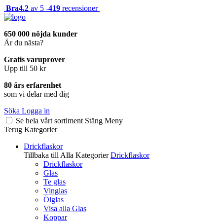
Bra
4.2
av 5 -
419
recensioner
650 000 nöjda kunder
Är du nästa?
Gratis varuprover
Upp till 50 kr
80 års erfarenhet
som vi delar med dig
Söka
Logga in
Se hela vårt sortiment
Stäng
Meny
Terug
Kategorier
Drickflaskor
Tillbaka till Alla Kategorier
Drickflaskor
Drickflaskor
Glas
Te glas
Vinglas
Ölglas
Visa alla Glas
Koppar