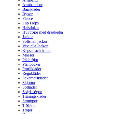
Armband
Armbandsur
Barnkläder
Byxor
Fleece
Flip Flops
Halsdukar
Huvtröjor med dragkedja
Jackor
Softshell jackor
Visa alla Jackor
Kepsar och hattar
Mössor
Pikétröjor
Plånböcker
Profilkläder
Regnkläder
Säkerhetskläder
Skjortor
Solfjäder
Solglasögon
Träningskläder
Strumpor
T-Shirts
Tröjor