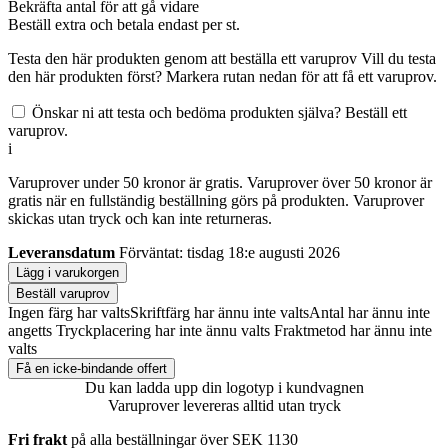
Bekräfta antal för att gå vidare
Beställ
extra och betala endast
per st.
Testa den här produkten genom att beställa ett varuprov
Vill du testa
den här produkten först? Markera rutan nedan för att få ett varuprov.
Önskar ni att testa och bedöma produkten själva? Beställ ett
varuprov.
i
Varuprover under 50 kronor är gratis. Varuprover över 50 kronor är
gratis när en fullständig beställning görs på produkten. Varuprover
skickas utan tryck och kan inte returneras.
Leveransdatum
Förväntat: tisdag 18:e augusti 2026
Lägg i varukorgen
Beställ varuprov
Ingen färg har valts
Skriftfärg har ännu inte valts
Antal har ännu inte
angetts
Tryckplacering har inte ännu valts
Fraktmetod har ännu inte
valts
Få en icke-bindande offert
Du kan ladda upp din logotyp i kundvagnen
Varuprover levereras alltid utan tryck
Fri frakt
på alla beställningar över SEK 1130