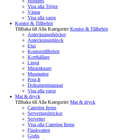
Hoodies
Visa alla Tröjor
Västar
Visa alla varor
Kontor & Tillbehör
Tillbaka till Alla Kategorier
Kontor & Tillbehör
Anteckningsböcker
Anteckningsblock
Etui
Kontorstillbehör
Korthållare
Linjal
Miniräknare
Musmattor
Post-It
Dokumentmappar
Visa alla varor
Mat & dryck
Tillbaka till Alla Kategorier
Mat & dryck
Catering Items
Serveringsbrickor
Servetter
Visa alla Catering Items
Flaskvatten
Godis