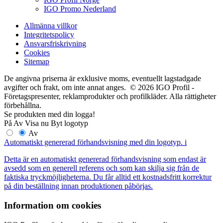
IGO Promo Nederland
Allmänna villkor
Integritetspolicy
Ansvarsfriskrivning
Cookies
Sitemap
De angivna priserna är exklusive moms, eventuellt lagstadgade
avgifter och frakt, om inte annat anges. © 2026 IGO Profil -
Företagspresenter, reklamprodukter och profilkläder. Alla rättigheter
förbehållna.
Se produkten med din logga!
På
Av
Visa nu
Byt logotyp
Av
Automatiskt genererad förhandsvisning med din logotyp.
i
Detta är en automatiskt genererad förhandsvisning som endast är
avsedd som en generell referens och som kan skilja sig från de
faktiska tryckmöjligheterna. Du får alltid ett kostnadsfritt korrektur
på din beställning innan produktionen påbörjas.
Information om cookies