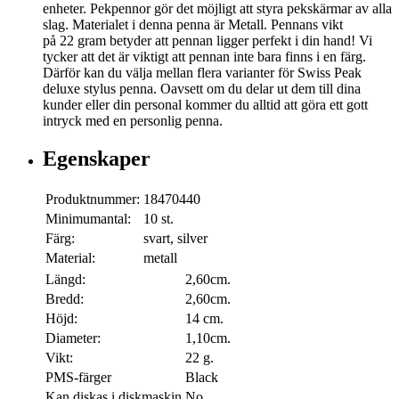
enheter. Pekpennor gör det möjligt att styra pekskärmar av alla
slag. Materialet i denna penna är Metall. Pennans vikt
på 22 gram betyder att pennan ligger perfekt i din hand! Vi
tycker att det är viktigt att pennan inte bara finns i en färg.
Därför kan du välja mellan flera varianter för Swiss Peak
deluxe stylus penna. Oavsett om du delar ut dem till dina
kunder eller din personal kommer du alltid att göra ett gott
intryck med en personlig penna.
Egenskaper
Produktnummer:
18470440
Minimumantal:
10 st.
Färg:
svart, silver
Material:
metall
Längd:
2,60cm.
Bredd:
2,60cm.
Höjd:
14 cm.
Diameter:
1,10cm.
Vikt:
22 g.
PMS-färger
Black
Kan diskas i diskmaskin
No