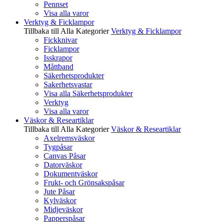
Pennset
Visa alla varor
Verktyg & Ficklampor
Tillbaka till Alla Kategorier
Verktyg & Ficklampor
Fickknivar
Ficklampor
Isskrapor
Måttband
Säkerhetsprodukter
Sakerhetsvastar
Visa alla Säkerhetsprodukter
Verktyg
Visa alla varor
Väskor & Researtiklar
Tillbaka till Alla Kategorier
Väskor & Researtiklar
Axelremsväskor
Tygpåsar
Canvas Påsar
Datorväskor
Dokumentväskor
Frukt- och Grönsakspåsar
Jute Påsar
Kylväskor
Midjeväskor
Papperspåsar