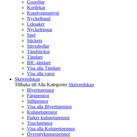
Gosedjur
Kortlekar
Kundvagnsmynt
Nyckelband
Leksaker
Nyckelringar
Spel
Stickers
Stressbollar
Tändstickor
Tändare
BIC-tändare
Visa alla Tändare
Visa alla varor
Skrivredskap
Tillbaka till Alla Kategorier
Skrivredskap
Blyertspennor
Färgpennor
Stiftpennor
Visa alla Blyertspennor
Kulspetspennor
Parker kulspetspennor
Touchpennor
Visa alla Kulspetspennor
Överstrykningspennor