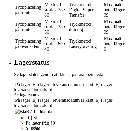
Maximal
Tryckmetod
Maximalt
Tyckplacering
storlek
78 x
Digital Super
antal färger
på fronten
80
Transfer
99
Maximal
Maximalt
Tyckplacering
Tryckmetod
storlek
78 x
antal färger
på fronten
doming
50
99
Maximal
Maximalt
Tyckplacering
Tryckmetod
storlek
60 x
antal färger
på ovansidan
Lasergravering
40
0
Lagerstatus
Se lagerstatus genom att klicka på knappen nedan
På lager
Ej i lager - leveransdatum är känt
Ej i lager -
leveransdatum okänt
Se lagerstatus
På lager
Ej i lager - leveransdatum är känt
Ej i lager -
leveransdatum okänt
Blå
Laddar data
{0} st
På lager från {0}
Slutsåld