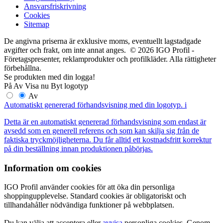
Ansvarsfriskrivning
Cookies
Sitemap
De angivna priserna är exklusive moms, eventuellt lagstadgade
avgifter och frakt, om inte annat anges. © 2026 IGO Profil -
Företagspresenter, reklamprodukter och profilkläder. Alla rättigheter
förbehållna.
Se produkten med din logga!
På
Av
Visa nu
Byt logotyp
Av
Automatiskt genererad förhandsvisning med din logotyp.
i
Detta är en automatiskt genererad förhandsvisning som endast är
avsedd som en generell referens och som kan skilja sig från de
faktiska tryckmöjligheterna. Du får alltid ett kostnadsfritt korrektur
på din beställning innan produktionen påbörjas.
Information om cookies
IGO Profil använder cookies för att öka din personliga
shoppingupplevelse. Standard cookies är obligatoriskt och
tillhandahåller nödvändiga funktioner på webbplatsen.
Du kan välja att acceptera eller
avvisa
personliga cookies. Genom