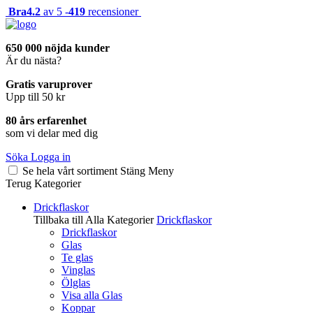
Bra
4.2
av 5 -
419
recensioner
650 000 nöjda kunder
Är du nästa?
Gratis varuprover
Upp till 50 kr
80 års erfarenhet
som vi delar med dig
Söka
Logga in
Se hela vårt sortiment
Stäng
Meny
Terug
Kategorier
Drickflaskor
Tillbaka till Alla Kategorier
Drickflaskor
Drickflaskor
Glas
Te glas
Vinglas
Ölglas
Visa alla Glas
Koppar