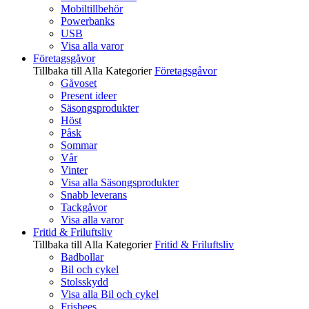
Mobiltillbehör
Powerbanks
USB
Visa alla varor
Företagsgåvor
Tillbaka till Alla Kategorier
Företagsgåvor
Gåvoset
Present ideer
Säsongsprodukter
Höst
Påsk
Sommar
Vår
Vinter
Visa alla Säsongsprodukter
Snabb leverans
Tackgåvor
Visa alla varor
Fritid & Friluftsliv
Tillbaka till Alla Kategorier
Fritid & Friluftsliv
Badbollar
Bil och cykel
Stolsskydd
Visa alla Bil och cykel
Frisbees