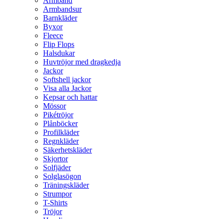
Armband
Armbandsur
Barnkläder
Byxor
Fleece
Flip Flops
Halsdukar
Huvtröjor med dragkedja
Jackor
Softshell jackor
Visa alla Jackor
Kepsar och hattar
Mössor
Pikétröjor
Plånböcker
Profilkläder
Regnkläder
Säkerhetskläder
Skjortor
Solfjäder
Solglasögon
Träningskläder
Strumpor
T-Shirts
Tröjor