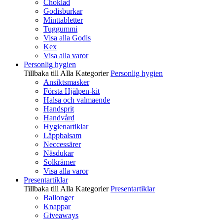
Choklad
Godisburkar
Minttabletter
Tuggummi
Visa alla Godis
Kex
Visa alla varor
Personlig hygien
Tillbaka till Alla Kategorier
Personlig hygien
Ansiktsmasker
Första Hjälpen-kit
Halsa och valmaende
Handsprit
Handvård
Hygienartiklar
Läppbalsam
Neccessärer
Näsdukar
Solkrämer
Visa alla varor
Presentartiklar
Tillbaka till Alla Kategorier
Presentartiklar
Ballonger
Knappar
Giveaways