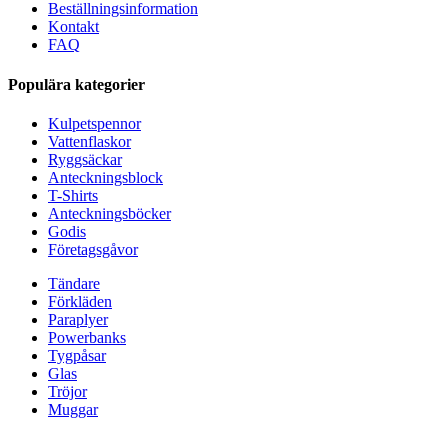
Beställningsinformation
Kontakt
FAQ
Populära kategorier
Kulpetspennor
Vattenflaskor
Ryggsäckar
Anteckningsblock
T-Shirts
Anteckningsböcker
Godis
Företagsgåvor
Tändare
Förkläden
Paraplyer
Powerbanks
Tygpåsar
Glas
Tröjor
Muggar