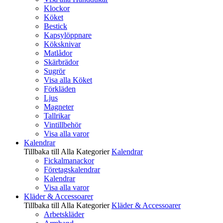
Klockor
Köket
Bestick
Kapsylöppnare
Köksknivar
Matlådor
Skärbrädor
Sugrör
Visa alla Köket
Förkläden
Ljus
Magneter
Tallrikar
Vintillbehör
Visa alla varor
Kalendrar
Tillbaka till Alla Kategorier
Kalendrar
Fickalmanackor
Företagskalendrar
Kalendrar
Visa alla varor
Kläder & Accessoarer
Tillbaka till Alla Kategorier
Kläder & Accessoarer
Arbetskläder