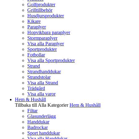
Golfprodukter
Grilltillbehör
Husdjursprodukter
Kikare
Paraplyer
Hopvikbara paraplyer
Stormparaplyer
Visa alla Paraplyer
Sportprodukter
Fotbollar
Visa alla Sportprodukter
Strand
Strandhanddukar
Strandstolar
Visa alla Strand
Trädgård
Visa alla varor
Hem & Hushåll
Tillbaka till Alla Kategorier
Hem & Hushåll
Filtar
Glasunderlägg
Handdukar
Badrockar
Sport handdukar
Visa alla Handdukar