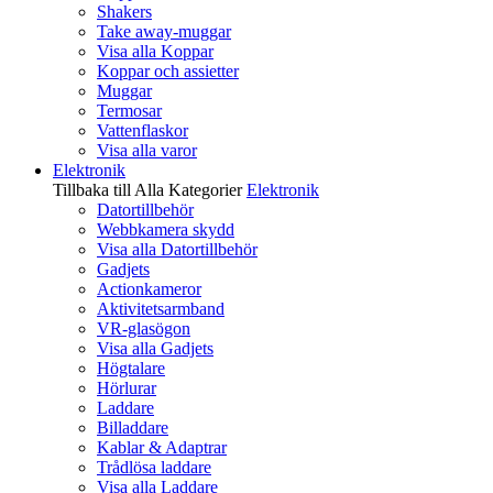
Shakers
Take away-muggar
Visa alla Koppar
Koppar och assietter
Muggar
Termosar
Vattenflaskor
Visa alla varor
Elektronik
Tillbaka till Alla Kategorier
Elektronik
Datortillbehör
Webbkamera skydd
Visa alla Datortillbehör
Gadjets
Actionkameror
Aktivitetsarmband
VR-glasögon
Visa alla Gadjets
Högtalare
Hörlurar
Laddare
Billaddare
Kablar & Adaptrar
Trådlösa laddare
Visa alla Laddare