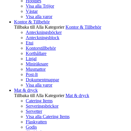
Hoodies
Visa alla Tröjor
Västar
Visa alla varor
Kontor & Tillbehör
Tillbaka till Alla Kategorier
Kontor & Tillbehör
Anteckningsböcker
Anteckningsblock
Etui
Kontorstillbehör
Korthållare
Linjal
Miniräknare
Musmattor
Post-It
Dokumentmappar
Visa alla varor
Mat & dryck
Tillbaka till Alla Kategorier
Mat & dryck
Catering Items
Serveringsbrickor
Servetter
Visa alla Catering Items
Flaskvatten
Godis