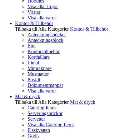
Hoodies
Visa alla Tröjor
Västar
Visa alla varor
Kontor & Tillbehör
Tillbaka till Alla Kategorier
Kontor & Tillbehör
Anteckningsböcker
Anteckningsblock
Etui
Kontorstillbehör
Korthållare
Linjal
Miniräknare
Musmattor
Post-It
Dokumentmappar
Visa alla varor
Mat & dryck
Tillbaka till Alla Kategorier
Mat & dryck
Catering Items
Serveringsbrickor
Servetter
Visa alla Catering Items
Flaskvatten
Godis