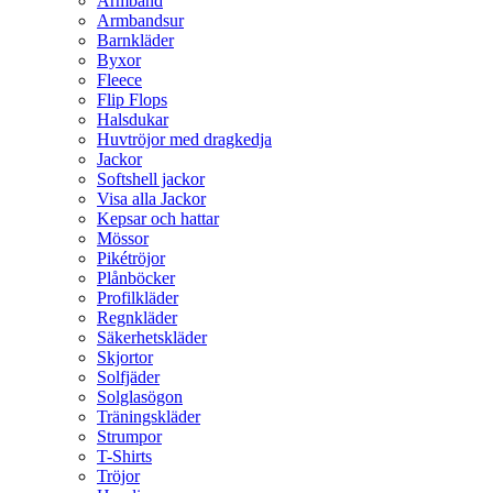
Armband
Armbandsur
Barnkläder
Byxor
Fleece
Flip Flops
Halsdukar
Huvtröjor med dragkedja
Jackor
Softshell jackor
Visa alla Jackor
Kepsar och hattar
Mössor
Pikétröjor
Plånböcker
Profilkläder
Regnkläder
Säkerhetskläder
Skjortor
Solfjäder
Solglasögon
Träningskläder
Strumpor
T-Shirts
Tröjor