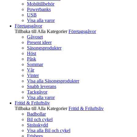
Mobiltillbehör
Powerbanks
USB
Visa alla varor
Företagsgåvor
Tillbaka till Alla Kategorier
Företagsgåvor
Gåvoset
Present ideer
Säsongsprodukter
Höst
Påsk
Sommar
Vår
Vinter
Visa alla Säsongsprodukter
Snabb leverans
Tackgåvor
Visa alla varor
Fritid & Friluftsliv
Tillbaka till Alla Kategorier
Fritid & Friluftsliv
Badbollar
Bil och cykel
Stolsskydd
Visa alla Bil och cykel
Frisbees