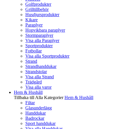
Golfprodukter
Grilltillbehör
Husdjursprodukter
Kikare
Paraplyer
Hopvikbara paraplyer
Stormparaplyer
Visa alla Paraplyer
Sportprodukter
Fotbollar
Visa alla Sportprodukter
Strand
Strandhanddukar
Strandstolar
Visa alla Strand
Trädgård
Visa alla varor
Hem & Hushåll
Tillbaka till Alla Kategorier
Hem & Hushåll
Filtar
Glasunderlägg
Handdukar
Badrockar
Sport handdukar
Visa alla Handdukar