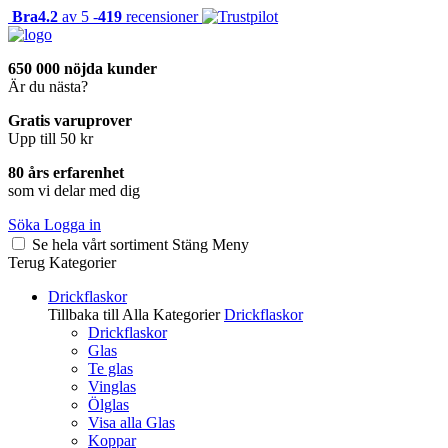
Bra
4.2
av 5 -
419
recensioner
650 000 nöjda kunder
Är du nästa?
Gratis varuprover
Upp till 50 kr
80 års erfarenhet
som vi delar med dig
Söka
Logga in
Se hela vårt sortiment
Stäng
Meny
Terug
Kategorier
Drickflaskor
Tillbaka till Alla Kategorier
Drickflaskor
Drickflaskor
Glas
Te glas
Vinglas
Ölglas
Visa alla Glas
Koppar