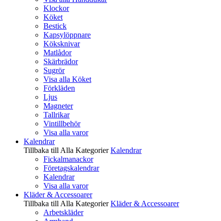
Klockor
Köket
Bestick
Kapsylöppnare
Köksknivar
Matlådor
Skärbrädor
Sugrör
Visa alla Köket
Förkläden
Ljus
Magneter
Tallrikar
Vintillbehör
Visa alla varor
Kalendrar
Tillbaka till Alla Kategorier
Kalendrar
Fickalmanackor
Företagskalendrar
Kalendrar
Visa alla varor
Kläder & Accessoarer
Tillbaka till Alla Kategorier
Kläder & Accessoarer
Arbetskläder