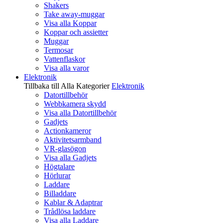
Shakers
Take away-muggar
Visa alla Koppar
Koppar och assietter
Muggar
Termosar
Vattenflaskor
Visa alla varor
Elektronik
Tillbaka till Alla Kategorier
Elektronik
Datortillbehör
Webbkamera skydd
Visa alla Datortillbehör
Gadjets
Actionkameror
Aktivitetsarmband
VR-glasögon
Visa alla Gadjets
Högtalare
Hörlurar
Laddare
Billaddare
Kablar & Adaptrar
Trådlösa laddare
Visa alla Laddare