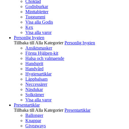
Choklad
Godisburkar
Minttabletter
Tuggummi
Visa alla Godis
Kex
Visa alla varor
Personlig hygien
Tillbaka till Alla Kategorier
Personlig hygien
Ansiktsmasker
Första Hjälpen-kit
Halsa och valmaende
Handsprit
Handvård
Hygienartiklar
Läppbalsam
Neccessärer
Näsdukar
Solkrämer
Visa alla varor
Presentartiklar
Tillbaka till Alla Kategorier
Presentartiklar
Ballonger
Knappar
Giveaways