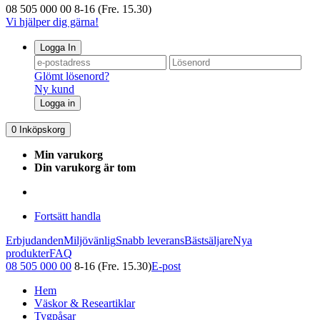
08 505 000 00
8-16 (Fre. 15.30)
Vi hjälper dig gärna!
Logga In
Glömt lösenord?
Ny kund
Logga in
0
Inköpskorg
Min varukorg
Din varukorg är tom
Fortsätt handla
Erbjudanden
Miljövänlig
Snabb leverans
Bästsäljare
Nya
produkter
FAQ
08 505 000 00
8-16 (Fre. 15.30)
E-post
Hem
Väskor & Researtiklar
Tygpåsar