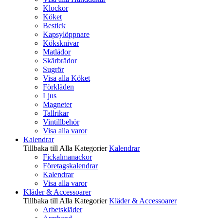
Klockor
Köket
Bestick
Kapsylöppnare
Köksknivar
Matlådor
Skärbrädor
Sugrör
Visa alla Köket
Förkläden
Ljus
Magneter
Tallrikar
Vintillbehör
Visa alla varor
Kalendrar
Tillbaka till Alla Kategorier
Kalendrar
Fickalmanackor
Företagskalendrar
Kalendrar
Visa alla varor
Kläder & Accessoarer
Tillbaka till Alla Kategorier
Kläder & Accessoarer
Arbetskläder