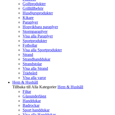
Golfprodukter
Grilltillbehör
Husdjursprodukter
Kikare
Paraplyer
Hopvikbara paraplyer
Stormparaplyer
Visa alla Paraplyer
Sportprodukter
Fotbollar
Visa alla Sportprodukter
Strand
Strandhanddukar
Strandstolar
Visa alla Strand
Trädgård
Visa alla varor
Hem & Hushåll
Tillbaka till Alla Kategorier
Hem & Hushåll
Filtar
Glasunderlägg
Handdukar
Badrockar
Sport handdukar
Visa alla Handdukar