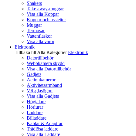
Shakers
Take away-muggar
Visa alla Koppar
Koppar och assietter
Muggar
Termosar
Vattenflaskor
Visa alla varor
Elektronik
Tillbaka till Alla Kategorier
Elektronik
Datortillbehör
Webbkamera skydd
Visa alla Datortillbehör
Gadjets
Actionkameror
Aktivitetsarmband
VR-glasögon
Visa alla Gadjets
Högtalare
Hörlurar
Laddare
Billaddare
Kablar & Adaptrar
Trådlösa laddare
Visa alla Laddare