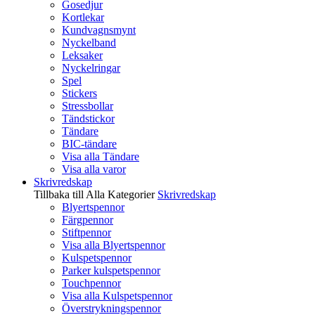
Gosedjur
Kortlekar
Kundvagnsmynt
Nyckelband
Leksaker
Nyckelringar
Spel
Stickers
Stressbollar
Tändstickor
Tändare
BIC-tändare
Visa alla Tändare
Visa alla varor
Skrivredskap
Tillbaka till Alla Kategorier
Skrivredskap
Blyertspennor
Färgpennor
Stiftpennor
Visa alla Blyertspennor
Kulspetspennor
Parker kulspetspennor
Touchpennor
Visa alla Kulspetspennor
Överstrykningspennor