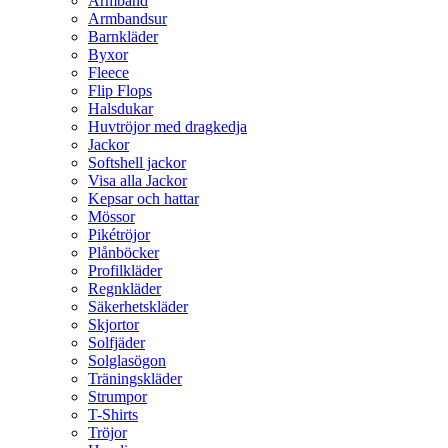
Armband
Armbandsur
Barnkläder
Byxor
Fleece
Flip Flops
Halsdukar
Huvtröjor med dragkedja
Jackor
Softshell jackor
Visa alla Jackor
Kepsar och hattar
Mössor
Pikétröjor
Plånböcker
Profilkläder
Regnkläder
Säkerhetskläder
Skjortor
Solfjäder
Solglasögon
Träningskläder
Strumpor
T-Shirts
Tröjor