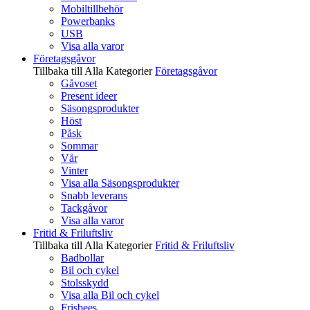
Mobiltillbehör
Powerbanks
USB
Visa alla varor
Företagsgåvor
Tillbaka till Alla Kategorier
Företagsgåvor
Gåvoset
Present ideer
Säsongsprodukter
Höst
Påsk
Sommar
Vår
Vinter
Visa alla Säsongsprodukter
Snabb leverans
Tackgåvor
Visa alla varor
Fritid & Friluftsliv
Tillbaka till Alla Kategorier
Fritid & Friluftsliv
Badbollar
Bil och cykel
Stolsskydd
Visa alla Bil och cykel
Frisbees