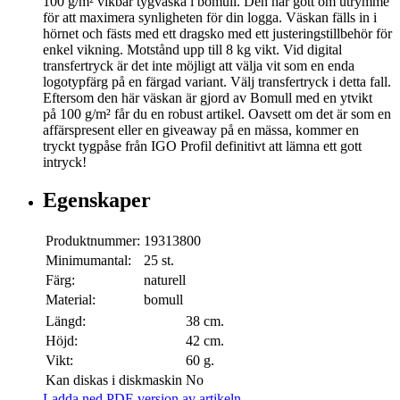
100 g/m² vikbar tygväska i bomull. Den har gott om utrymme
för att maximera synligheten för din logga. Väskan fälls in i
hörnet och fästs med ett dragsko med ett justeringstillbehör för
enkel vikning. Motstånd upp till 8 kg vikt. Vid digital
transfertryck är det inte möjligt att välja vit som en enda
logotypfärg på en färgad variant. Välj transfertryck i detta fall.
Eftersom den här väskan är gjord av Bomull med en ytvikt
på 100 g/m² får du en robust artikel. Oavsett om det är som en
affärspresent eller en giveaway på en mässa, kommer en
tryckt tygpåse från IGO Profil definitivt att lämna ett gott
intryck!
Egenskaper
Produktnummer:
19313800
Minimumantal:
25 st.
Färg:
naturell
Material:
bomull
Längd:
38 cm.
Höjd:
42 cm.
Vikt:
60 g.
Kan diskas i diskmaskin
No
Ladda ned PDF-version av artikeln