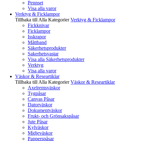
Pennset
Visa alla varor
Verktyg & Ficklampor
Tillbaka till Alla Kategorier
Verktyg & Ficklampor
Fickknivar
Ficklampor
Isskrapor
Måttband
Säkerhetsprodukter
Sakerhetsvastar
Visa alla Säkerhetsprodukter
Verktyg
Visa alla varor
Väskor & Researtiklar
Tillbaka till Alla Kategorier
Väskor & Researtiklar
Axelremsväskor
Tygpåsar
Canvas Påsar
Datorväskor
Dokumentväskor
Frukt- och Grönsakspåsar
Jute Påsar
Kylväskor
Midjeväskor
Papperspåsar