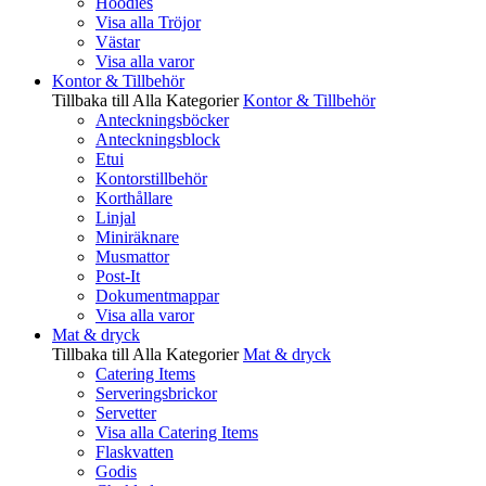
Hoodies
Visa alla Tröjor
Västar
Visa alla varor
Kontor & Tillbehör
Tillbaka till Alla Kategorier
Kontor & Tillbehör
Anteckningsböcker
Anteckningsblock
Etui
Kontorstillbehör
Korthållare
Linjal
Miniräknare
Musmattor
Post-It
Dokumentmappar
Visa alla varor
Mat & dryck
Tillbaka till Alla Kategorier
Mat & dryck
Catering Items
Serveringsbrickor
Servetter
Visa alla Catering Items
Flaskvatten
Godis