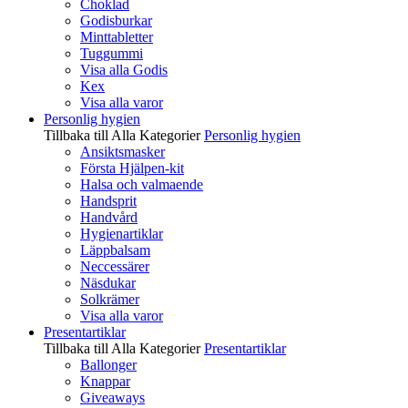
Choklad
Godisburkar
Minttabletter
Tuggummi
Visa alla Godis
Kex
Visa alla varor
Personlig hygien
Tillbaka till Alla Kategorier
Personlig hygien
Ansiktsmasker
Första Hjälpen-kit
Halsa och valmaende
Handsprit
Handvård
Hygienartiklar
Läppbalsam
Neccessärer
Näsdukar
Solkrämer
Visa alla varor
Presentartiklar
Tillbaka till Alla Kategorier
Presentartiklar
Ballonger
Knappar
Giveaways