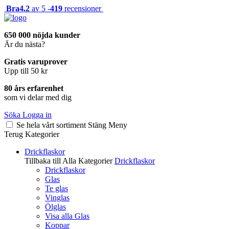
Bra
4.2
av 5 -
419
recensioner
650 000 nöjda kunder
Är du nästa?
Gratis varuprover
Upp till 50 kr
80 års erfarenhet
som vi delar med dig
Söka
Logga in
Se hela vårt sortiment
Stäng
Meny
Terug
Kategorier
Drickflaskor
Tillbaka till Alla Kategorier
Drickflaskor
Drickflaskor
Glas
Te glas
Vinglas
Ölglas
Visa alla Glas
Koppar