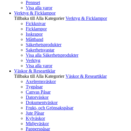
Pennset
Visa alla varor
Verktyg & Ficklampor
Tillbaka till Alla Kategorier
Verktyg & Ficklampor
Fickknivar
Ficklampor
Isskrapor
Måttband
Säkerhetsprodukter
Sakerhetsvastar
Visa alla Säkerhetsprodukter
Verktyg
Visa alla varor
Väskor & Researtiklar
Tillbaka till Alla Kategorier
Väskor & Researtiklar
Axelremsväskor
Tygpåsar
Canvas Påsar
Datorväskor
Dokumentväskor
Frukt- och Grönsakspåsar
Jute Påsar
Kylväskor
Midjeväskor
Papperspåsar