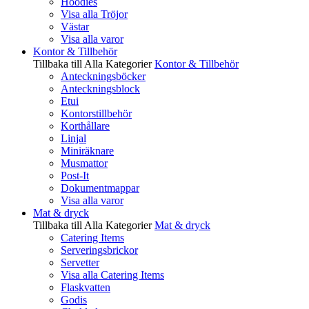
Hoodies
Visa alla Tröjor
Västar
Visa alla varor
Kontor & Tillbehör
Tillbaka till Alla Kategorier
Kontor & Tillbehör
Anteckningsböcker
Anteckningsblock
Etui
Kontorstillbehör
Korthållare
Linjal
Miniräknare
Musmattor
Post-It
Dokumentmappar
Visa alla varor
Mat & dryck
Tillbaka till Alla Kategorier
Mat & dryck
Catering Items
Serveringsbrickor
Servetter
Visa alla Catering Items
Flaskvatten
Godis