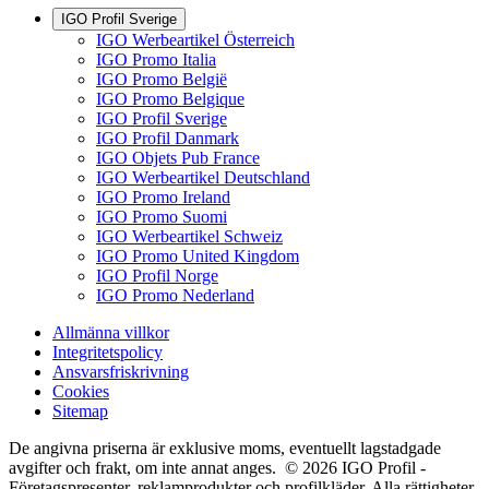
IGO Profil Sverige
IGO Werbeartikel Österreich
IGO Promo Italia
IGO Promo België
IGO Promo Belgique
IGO Profil Sverige
IGO Profil Danmark
IGO Objets Pub France
IGO Werbeartikel Deutschland
IGO Promo Ireland
IGO Promo Suomi
IGO Werbeartikel Schweiz
IGO Promo United Kingdom
IGO Profil Norge
IGO Promo Nederland
Allmänna villkor
Integritetspolicy
Ansvarsfriskrivning
Cookies
Sitemap
De angivna priserna är exklusive moms, eventuellt lagstadgade
avgifter och frakt, om inte annat anges. © 2026 IGO Profil -
Företagspresenter, reklamprodukter och profilkläder. Alla rättigheter