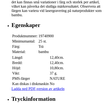
det kan finnas små variationer i färg och storlek per artikel,
vilket kan påverka det slutliga märkresultatet. Observera att
färgen kan variera vid lasergravering på naturprodukter som
bambu.
Egenskaper
Produktnummer:
19740900
Minimumantal:
25 st.
Färg:
Trä
Material:
bambu
Längd:
12,40cm.
Bredd:
12,40cm.
Höjd:
10,80cm.
Vikt:
37 g.
PMS-färger
NATURE
Kan diskas i diskmaskin
No
Ladda ned PDF-version av artikeln
Tryckinformation