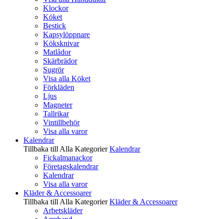
Klockor
Köket
Bestick
Kapsylöppnare
Köksknivar
Matlådor
Skärbrädor
Sugrör
Visa alla Köket
Förkläden
Ljus
Magneter
Tallrikar
Vintillbehör
Visa alla varor
Kalendrar
Tillbaka till Alla Kategorier
Kalendrar
Fickalmanackor
Företagskalendrar
Kalendrar
Visa alla varor
Kläder & Accessoarer
Tillbaka till Alla Kategorier
Kläder & Accessoarer
Arbetskläder