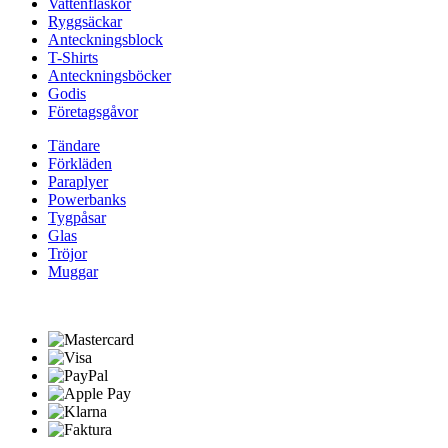
Vattenflaskor
Ryggsäckar
Anteckningsblock
T-Shirts
Anteckningsböcker
Godis
Företagsgåvor
Tändare
Förkläden
Paraplyer
Powerbanks
Tygpåsar
Glas
Tröjor
Muggar