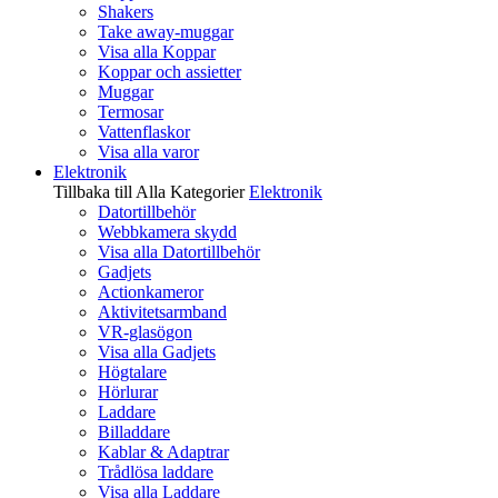
Shakers
Take away-muggar
Visa alla Koppar
Koppar och assietter
Muggar
Termosar
Vattenflaskor
Visa alla varor
Elektronik
Tillbaka till Alla Kategorier
Elektronik
Datortillbehör
Webbkamera skydd
Visa alla Datortillbehör
Gadjets
Actionkameror
Aktivitetsarmband
VR-glasögon
Visa alla Gadjets
Högtalare
Hörlurar
Laddare
Billaddare
Kablar & Adaptrar
Trådlösa laddare
Visa alla Laddare