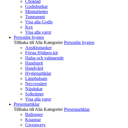
Choklad
Godisburkar
Minttabletter
Tuggummi
Visa alla Godis
Kex
Visa alla varor
Personlig hygien
Tillbaka till Alla Kategorier
Personlig hygien
Ansiktsmasker
Första Hjälpen-kit
Halsa och valmaende
Handsprit
Handvård
Hygienartiklar
Läppbalsam
Neccessärer
Näsdukar
Solkrämer
Visa alla varor
Presentartiklar
Tillbaka till Alla Kategorier
Presentartiklar
Ballonger
Knappar
Giveaways