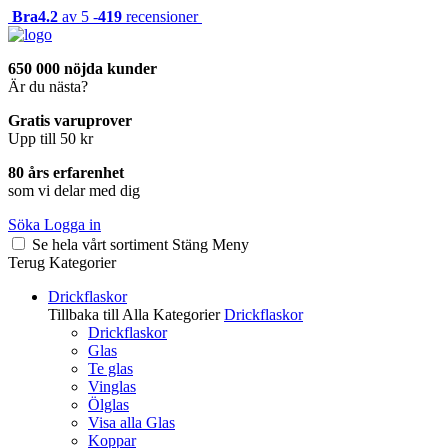
Bra
4.2
av 5 -
419
recensioner
650 000 nöjda kunder
Är du nästa?
Gratis varuprover
Upp till 50 kr
80 års erfarenhet
som vi delar med dig
Söka
Logga in
Se hela vårt sortiment
Stäng
Meny
Terug
Kategorier
Drickflaskor
Tillbaka till Alla Kategorier
Drickflaskor
Drickflaskor
Glas
Te glas
Vinglas
Ölglas
Visa alla Glas
Koppar