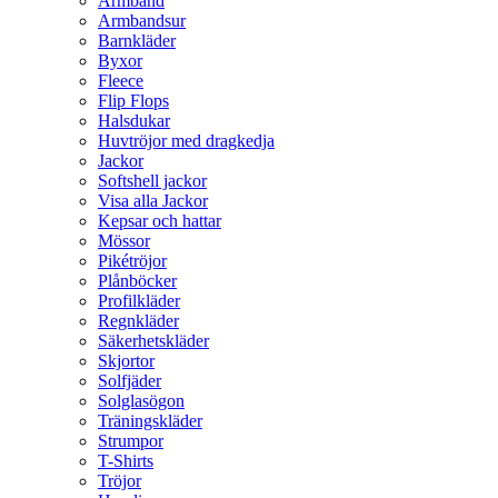
Armband
Armbandsur
Barnkläder
Byxor
Fleece
Flip Flops
Halsdukar
Huvtröjor med dragkedja
Jackor
Softshell jackor
Visa alla Jackor
Kepsar och hattar
Mössor
Pikétröjor
Plånböcker
Profilkläder
Regnkläder
Säkerhetskläder
Skjortor
Solfjäder
Solglasögon
Träningskläder
Strumpor
T-Shirts
Tröjor