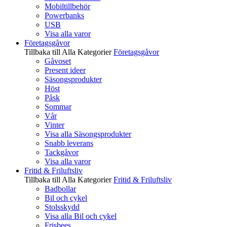
Mobiltillbehör
Powerbanks
USB
Visa alla varor
Företagsgåvor
Tillbaka till Alla Kategorier
Företagsgåvor
Gåvoset
Present ideer
Säsongsprodukter
Höst
Påsk
Sommar
Vår
Vinter
Visa alla Säsongsprodukter
Snabb leverans
Tackgåvor
Visa alla varor
Fritid & Friluftsliv
Tillbaka till Alla Kategorier
Fritid & Friluftsliv
Badbollar
Bil och cykel
Stolsskydd
Visa alla Bil och cykel
Frisbees