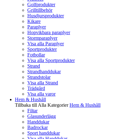
Golfprodukter
Grilltillbehör
Husdjursprodukter
Kikare
Paraplyer
Hopvikbara paraplyer
Stormparaplyer
Visa alla Paraplyer
Sportprodukter
Fotbollar
Visa alla Sportprodukter
Strand
Strandhanddukar
Strandstolar
Visa alla Strand
Trädgård
Visa alla varor
Hem & Hushåll
Tillbaka till Alla Kategorier
Hem & Hushåll
Filtar
Glasunderlägg
Handdukar
Badrockar
Sport handdukar
Visa alla Handdukar