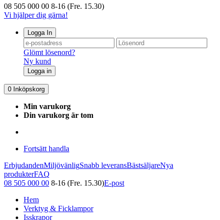
08 505 000 00
8-16 (Fre. 15.30)
Vi hjälper dig gärna!
Logga In
Glömt lösenord?
Ny kund
Logga in
0
Inköpskorg
Min varukorg
Din varukorg är tom
Fortsätt handla
Erbjudanden
Miljövänlig
Snabb leverans
Bästsäljare
Nya
produkter
FAQ
08 505 000 00
8-16 (Fre. 15.30)
E-post
Hem
Verktyg & Ficklampor
Isskrapor