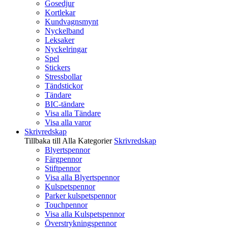
Gosedjur
Kortlekar
Kundvagnsmynt
Nyckelband
Leksaker
Nyckelringar
Spel
Stickers
Stressbollar
Tändstickor
Tändare
BIC-tändare
Visa alla Tändare
Visa alla varor
Skrivredskap
Tillbaka till Alla Kategorier
Skrivredskap
Blyertspennor
Färgpennor
Stiftpennor
Visa alla Blyertspennor
Kulspetspennor
Parker kulspetspennor
Touchpennor
Visa alla Kulspetspennor
Överstrykningspennor