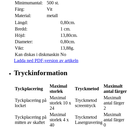
Minimumantal:
500 st.
Färg:
Vit
Material:
metall
Längd:
0,80cm.
Bredd:
1 cm.
Höjd:
13,80cm.
Diameter:
0,80cm.
Vikt:
13,88g.
Kan diskas i diskmaskin
No
Ladda ned PDF-version av artikeln
Tryckinformation
Maximal
Maximalt
Tyckplacering
Tryckmetod
storlek
antal färger
Maximal
Maximalt
Tyckplacering
på
Tryckmetod
storlek
10 x
antal färger
locket
screentryck
24
2
Maximal
Maximalt
Tyckplacering
på
Tryckmetod
storlek
4 x
antal färger
mitten av skaftet
Lasergravering
40
0