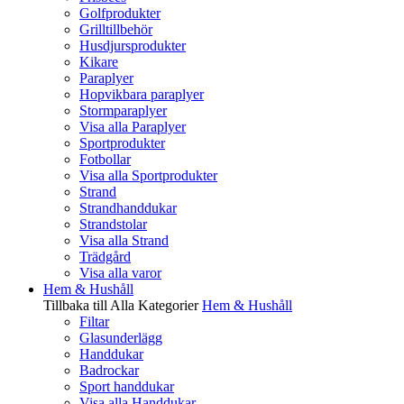
Golfprodukter
Grilltillbehör
Husdjursprodukter
Kikare
Paraplyer
Hopvikbara paraplyer
Stormparaplyer
Visa alla Paraplyer
Sportprodukter
Fotbollar
Visa alla Sportprodukter
Strand
Strandhanddukar
Strandstolar
Visa alla Strand
Trädgård
Visa alla varor
Hem & Hushåll
Tillbaka till Alla Kategorier
Hem & Hushåll
Filtar
Glasunderlägg
Handdukar
Badrockar
Sport handdukar
Visa alla Handdukar