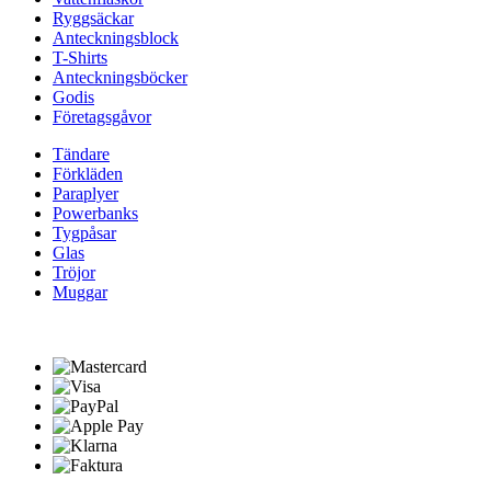
Ryggsäckar
Anteckningsblock
T-Shirts
Anteckningsböcker
Godis
Företagsgåvor
Tändare
Förkläden
Paraplyer
Powerbanks
Tygpåsar
Glas
Tröjor
Muggar