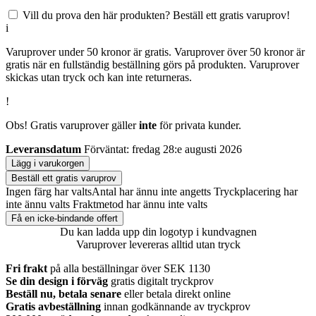
Vill du prova den här produkten? Beställ ett gratis varuprov!
i
Varuprover under 50 kronor är gratis. Varuprover över 50 kronor är
gratis när en fullständig beställning görs på produkten. Varuprover
skickas utan tryck och kan inte returneras.
!
Obs! Gratis varuprover gäller
inte
för privata kunder.
Leveransdatum
Förväntat: fredag 28:e augusti 2026
Lägg i varukorgen
Beställ ett gratis varuprov
Ingen färg har valts
Antal har ännu inte angetts
Tryckplacering har
inte ännu valts
Fraktmetod har ännu inte valts
Få en icke-bindande offert
Du kan ladda upp din logotyp i kundvagnen
Varuprover levereras alltid utan tryck
Fri frakt
på alla beställningar över SEK 1130
Se din design i förväg
gratis digitalt tryckprov
Beställ nu, betala senare
eller betala direkt online
Gratis avbeställning
innan godkännande av tryckprov