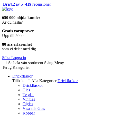
Bra
4.2
av 5 -
419
recensioner
650 000 nöjda kunder
Är du nästa?
Gratis varuprover
Upp till 50 kr
80 års erfarenhet
som vi delar med dig
Söka
Logga in
Se hela vårt sortiment
Stäng
Meny
Terug
Kategorier
Drickflaskor
Tillbaka till Alla Kategorier
Drickflaskor
Drickflaskor
Glas
Te glas
Vinglas
Ölglas
Visa alla Glas
Koppar