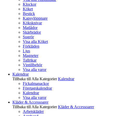
Klockor
Köket
Bestick
Kapsylöppnare
Köksknivar
Matlådor
Skärbrädor
Sugrör
Visa alla Köket
Förkläden
Ljus
Magneter
Tallrikar
Vintillbehör
Visa alla varor
Kalendrar
Tillbaka till Alla Kategorier
Kalendrar
Fickalmanackor
Företagskalendrar
Kalendrar
Visa alla varor
Kläder & Accessoarer
Tillbaka till Alla Kategorier
Kläder & Accessoarer
Arbetskläder