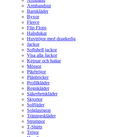
Armband
Armbandsur
Barnkläder
Byxor
Fleece
Flip Flops
Halsdukar
Huvtröjor med dragkedja
Jackor
Softshell jackor
Visa alla Jackor
Kepsar och hattar
Mössor
Pikétröjor
Plånböcker
Profilkläder
Regnkläder
Säkerhetskläder
Skjortor
Solfjäder
Solglasögon
Träningskläder
Strumpor
T-Shirts
Tröjor