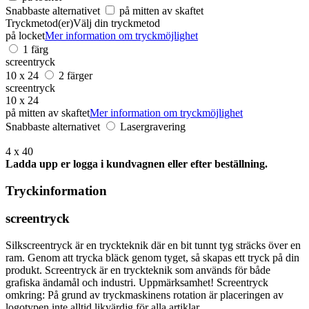
Snabbaste alternativet
på mitten av skaftet
Tryckmetod(er)
Välj din tryckmetod
på locket
Mer information om tryckmöjlighet
1 färg
screentryck
10 x 24
2 färger
screentryck
10 x 24
på mitten av skaftet
Mer information om tryckmöjlighet
Snabbaste alternativet
Lasergravering
4 x 40
Ladda upp er logga i kundvagnen eller efter beställning.
Tryckinformation
screentryck
Silkscreentryck är en tryckteknik där en bit tunnt tyg sträcks över en
ram. Genom att trycka bläck genom tyget, så skapas ett tryck på din
produkt. Screentryck är en tryckteknik som används för både
grafiska ändamål och industri. Uppmärksamhet! Screentryck
omkring: På grund av tryckmaskinens rotation är placeringen av
logotypen inte alltid likvärdig för alla artiklar.