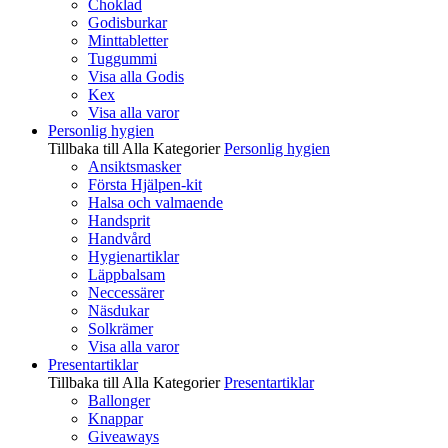
Choklad
Godisburkar
Minttabletter
Tuggummi
Visa alla Godis
Kex
Visa alla varor
Personlig hygien
Tillbaka till Alla Kategorier
Personlig hygien
Ansiktsmasker
Första Hjälpen-kit
Halsa och valmaende
Handsprit
Handvård
Hygienartiklar
Läppbalsam
Neccessärer
Näsdukar
Solkrämer
Visa alla varor
Presentartiklar
Tillbaka till Alla Kategorier
Presentartiklar
Ballonger
Knappar
Giveaways